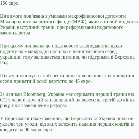
150 євро.
Ця вимога пов’язана з умовами макрофінансової допомоги
Міжнародного валютного фонду (МВФ), який готовий виділити
Україні наступний транш при реформуванні податкового
законодавства.
При цьому поправка до податкового законодавства щодо
податку на міжнародні посилки є непопулярною серед
українців, тому залишається питання, чи підтримає її Верховна
Рада.
Пільгу пропонується зберегти лише для посилок від приватної
особи приватній особі вартістю до 45 євро.
За даними Bloomberg,
Україна має отримати перший транш від
ЄС у червні, другий запланований на вересень, третій до кінця
року, після завершення реформ.
У Єврокомісії також заявили, що Євросоюз та Україна поки не
уклали три угоди, від яких залежить надання перших коштів із
кредиту на 90 млрд євро.