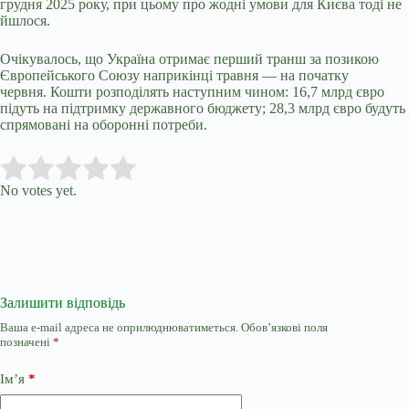
грудня 2025 року, при цьому про жодні умови для Києва тоді не
йшлося.
Очікувалось, що Україна отримає перший транш за позикою
Європейського Союзу наприкінці травня — на початку
червня. Кошти розподілять наступним чином: 16,7 млрд євро
підуть на підтримку державного бюджету; 28,3 млрд євро будуть
спрямовані на оборонні потреби.
Submit Rating
Rate this item:
No votes yet.
Залишити відповідь
Ваша e-mail адреса не оприлюднюватиметься.
Обов’язкові поля
позначені
*
Ім’я
*