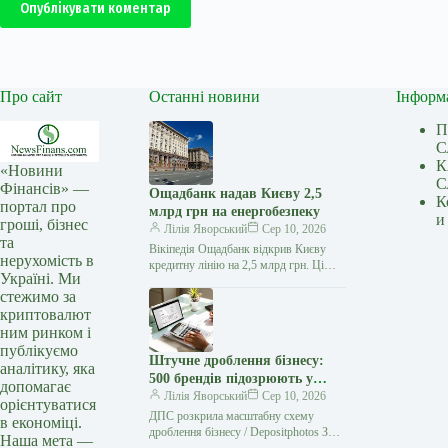
Опублікувати коментар
Про сайт
Останні новини
Інформ
П
С
К
«Новини
С
Фінансів» —
Ощадбанк надав Києву 2,5
К
портал про
млрд грн на енергобезпеку
и
гроші, бізнес
Лілія Яворський
Сер 10, 2026
та
Вікіпедія Ощадбанк відкрив Києву
нерухомість в
кредитну лінію на 2,5 млрд грн. Ці
Україні. Ми
кошти спрямують на виконання Плану
стежимо за
стійкості громади та захист…
криптовалют
ним ринком і
публікуємо
Штучне дроблення бізнесу:
аналітику, яка
500 брендів підозрюють у
допомагає
несплаті податків на 1,7 млрд
Лілія Яворський
Сер 10, 2026
орієнтуватися
ДПС розкрила масштабну схему
в економіці.
дроблення бізнесу / Depositphotos З
Наша мета —