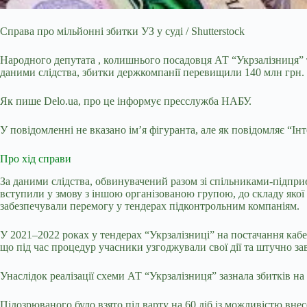
Справа про мільйонні збитки УЗ у суді / Shutterstock
Народного депутата , колишнього посадовця АТ “Укрзалізниця” 
даними слідства, збитки держкомпанії перевищили 140 млн грн.
Як пише Delo.ua, про це інформує пресслужба НАБУ.
У повідомленні не вказано ім’я фігуранта, але як повідомляє “Ін
Про хід справи
За даними слідства, обвинувачений разом зі спільниками-підприє
вступили у змову з іншою організованою групою, до складу якої
забезпечували перемогу у тендерах підконтрольним компаніям.
У 2021–2022 роках у тендерах “Укрзалізниці” на постачання кабе
що під час процедур учасники узгоджували свої дії та штучно за
Унаслідок реалізації схеми АТ “Укрзалізниця” зазнала збитків н
Підозрюваного було взято під варту на 60 діб із можливістю внес