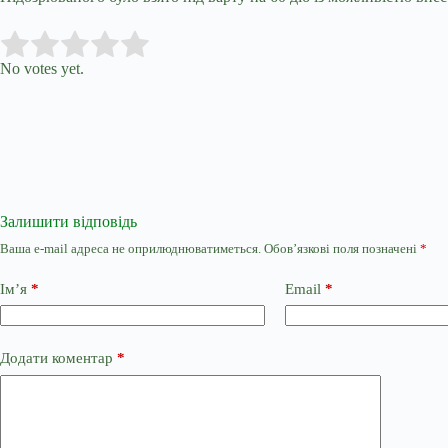
Submit Rating
Rate this item:
No votes yet.
Залишити відповідь
Ваша e-mail адреса не оприлюднюватиметься.
Обов’язкові поля позначені
*
Ім’я
*
Email
*
Додати коментар
*