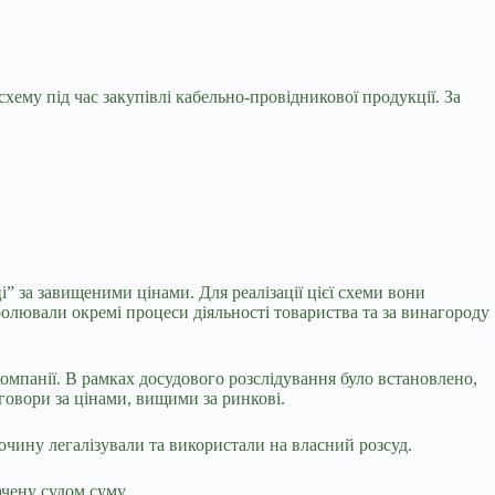
хему під час закупівлі кабельно-провідникової продукції. За
” за завищеними цінами. Для реалізації цієї схеми вони
олювали окремі процеси діяльності товариства та за винагороду
компанії. В рамках досудового розслідування було встановлено,
говори за цінами, вищими за ринкові.
очину легалізували та використали на власний розсуд.
ачену судом суму.