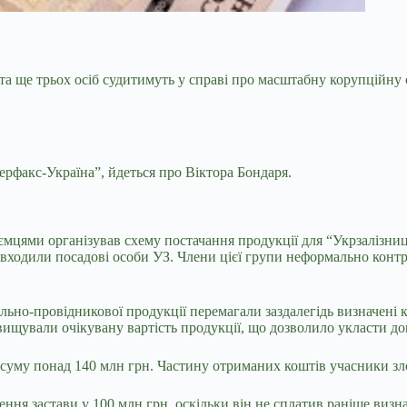
та ще трьох осіб судитимуть у справі про масштабну
корупційну с
терфакс-Україна”, йдеться про Віктора Бондаря.
мцями організував схему постачання продукції для “Укрзалізниці
 входили посадові особи УЗ. Члени цієї групи неформально контр
льно-провідникової продукції перемагали заздалегідь визначені 
вищували очікувану вартість продукції, що дозволило укласти до
а суму понад 140 млн грн. Частину отриманих коштів учасники зл
ення застави у 100 млн грн, оскільки він не сплатив раніше визн