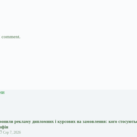
 I comment.
ни
оронили рекламу дипломних і курсових на замовлення: кого стосують
нфін
Сер 7, 2026