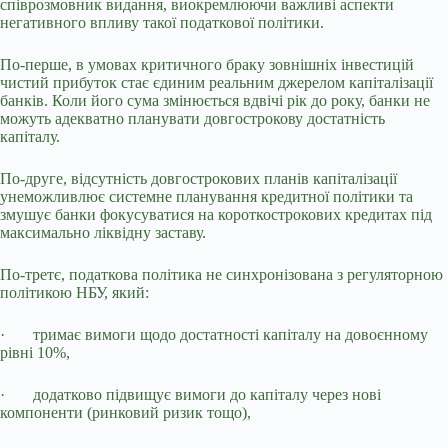
співрозмовник видання, виокремлюючи важливі аспекти
негативного впливу такої податкової політики.
По-перше, в умовах критичного браку зовнішніх інвестицій
чистий прибуток стає єдиним реальним джерелом капіталізації
банків. Коли його сума змінюється вдвічі рік до року, банки не
можуть адекватно планувати довгострокову достатність
капіталу.
По-друге, відсутність довгострокових планів капіталізації
унеможливлює системне планування кредитної політики та
змушує банки фокусуватися на короткострокових кредитах під
максимально ліквідну заставу.
По-третє, податкова політика не синхронізована з регуляторною
політикою НБУ, який:
·
тримає вимоги щодо достатності капіталу на довоєнному
рівні 10%,
·
додатково підвищує вимоги до капіталу через нові
компоненти (ринковий ризик тощо),