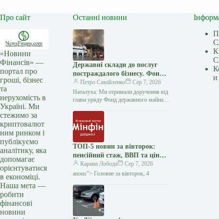
Про сайт
Останні новини
Інформ
П
С
К
«Новини
С
Фінансів» —
Державні склади до послуг
К
портал про
постраждалого бізнесу. Фонд
и
гроші, бізнес
держмайна отримав завдання
Петро Самійленко
Сер 7, 2026
та
від прем’єра
Наталуха: Ми отримали доручення від
нерухомість в
глави уряду Фонд державного майна
Україні. Ми
розпочав аудит складських приміщень
стежимо за
державних підприємств, щоб
криптовалют
визначити об’єкти, які…
ним ринком і
публікуємо
ТОП-5 новин за вівторок:
аналітику, яка
пенсійний стаж, ВВП та ціни
допомагає
на пальне — Мінфін
Карина Лобода
Сер 7, 2026
орієнтуватися
anons”> Головне за вівторок, 4
в економіці.
Наша мета —
робити
фінансові
новини