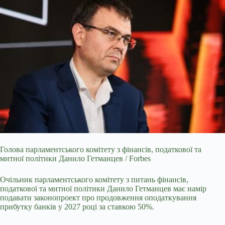
Голова парламентського комітету з фінансів, податкової та
митної політики Данило Гетманцев / Forbes
Очільник парламентського комітету з питань
фінансів,
податкової та митної політики Данило Гетманцев має намір
подавати законопроект про продовження оподаткування
прибутку банків у 2027 році за ставкою 50%.