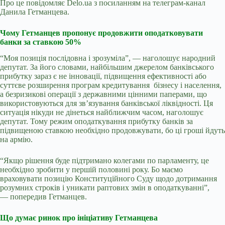
Про це повідомляє
Delo
.
ua
з посиланням на телеграм-канал
Данила Гетманцева.
Чому Гетманцев пропонує продовжити оподатковувати
банки за ставкою 50%
“Моя позиція послідовна і зрозуміла”, — наголошує народний
депутат. За його словами, найбільшим джерелом банківського
прибутку зараз є не інновації, підвищення ефективності або
суттєве розширення програм кредитування
бізнесу і населення,
а безризикові операції з державними цінними паперами, що
використовуються для зв’язування банківської ліквідності. Ця
ситуація нікуди не дінеться найближчим часом, наголошує
депутат. Тому режим оподаткування прибутку банків за
підвищеною ставкою необхідно продовжувати, бо ці гроші йдуть
на армію.
“Якщо рішення буде підтримано колегами по парламенту, це
необхідно зробити у першій половині року. Бо маємо
враховувати позицію Конституційного Суду щодо дотримання
розумних строків і уникати раптових змін в оподаткуванні”,
— попередив Гетманцев.
Що думає ринок про ініціативу Гетманцева