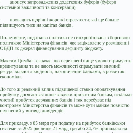
·
анонсує запровадження додаткових буферів (буфери
системної важливості та консервації),
·
провадить щорічні жорсткі стрес-тести, які ще більше
підвищують тиск на капітал банків.
По-четверте, податкова політика не синхронізована з борговою
політикою Міністерства фінансів, яке зацікавлене у розміщенні
ОВДП як джерел фінансування дефіциту бюджету.
Максим Цимбал зазначає, що перелічені вище умови стримують
кредитування та не дають можливості спрямувати значний
ресурс вільної ліквідності, накопичений банками, в розвиток
економіки.
До того ж реальний вплив підвищеної ставки оподаткування
прибутку досягається лише завдяки приватним банкам, оскільки
чистий прибуток державних банків і так перебуває під
контролем Міністерства фінансів та може бути майже повністю
стягнений у вигляді дивідендів.
Для прикладу, з 85 млрд грн податку на прибуток банківської
системи за 2025 рік лише 21 млрд грн або 24,7% припадало на