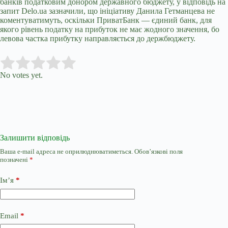
банків податковим донором державного бюджету, у відповідь на
запит
Delo
.
ua
зазначили, що ініціативу Данила Гетманцева не
коментуватимуть, оскільки ПриватБанк — єдиний банк, для
якого рівень податку на прибуток не має жодного значення, бо
левова частка прибутку направляється до держбюджету.
Submit Rating
Rate this item:
No votes yet.
Залишити відповідь
Ваша e-mail адреса не оприлюднюватиметься.
Обов’язкові поля
позначені
*
Ім’я
*
Email
*