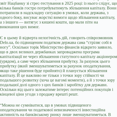
звіт Нацбанку зі стрес-тестування в 2025 році: із нього слідує, що
кілька банків гостро потребуватимуть збільшення капіталу. Вони
потрапили в надскладну ситуацію в умовах, коли держава, з
одного боку, висуває жорсткі вимоги щодо збільшення капіталу,
а з іншого — витягує з кишені кошти, що мали піти на
виконання цих вимог.
Є в цьому й відверта нелогічність дій, говорить співрозмовник
Delo
.
ua, бо підвищеним податком держава сама “стріляє собі в
ногу”. Оскільки торік Міністерство фінансів відкрито заявило,
що в двох великих держбанках запроваджена програма
капіталізації не через збільшення статутного капіталу акціонером
(урядом), а саме через збільшення прибутку. За рахунок цього
прибутку (який зменшуватиметься за рахунок оподаткування,
якщо таке рішення буде прийнято) й планується збільшення
капіталу. Й це важливо не тільки з точки зору стійкості чи
подальшого розвитку (хоча це вагомі моменти), а й з точки зору
подальшої долі одного з цих банків і заробітку для держави.
Оскільки від цього залежатиме інтерес потенційних покупців і
кінцевої ціни угоди з продажу врешті решт.
“Можна не сумніватися, що в умовах підвищеного
оподаткування чи податкової невизначеності інвестиційна
активність на банківському ринку лише зменшуватиметься. В