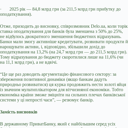
·
2025 рік — 84,8 млрд грн (за 211,5 млрд грн прибутку до
оподаткування).
Отже, приходить до висновку, співрозмовник Delo
.
ua, коли торік
ставка оподаткування для банків була зменшена з 50% до 25%,
не відбулось двократного зменшення бюджетних відрахувань.
Банки мали змогу активніше кредитувати, розвивати продукти й
нарощувати активи, і, відповідно, збільшили дохід до
оподаткування на 13,2% (на 24,7 млрд грн — до 211,5 млрд грн).
Тому відрахування до бюджету скоротилися лише на 11,6% (чи
на 11,1 млрд грн), а не вдвічі.
“Це ще раз доводить аргументацію фінансового сектору: за
збереження позитивної динаміки (якщо банкам дадуть
природньо розвиватися) ця курка продовжить нести золоті яйця
із значним мультиплікатором для вітчизняної економіки. Тобто
економіка країни зможе зміцніти на сильних плечах банківської
системи у ці непрості часи”, — резюмує банкір.
Замість висновків
В державному ПриватБанку, який є найбільшим серед усіх