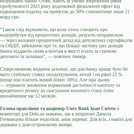
недержавні банки. Отже, навіть за умови збереження рівня
прибутковості 2025 року додатковий фіскальний ефект від
підвищення податку на прибуток до 50% становитиме лише 21
млрд грн.
“Також слід відзначити, що коли хтось говорить про
надприбутки від процентних доходів, рахують неправильно
— через валовий процентний дохід від депозитних сертифікатів
та ОВДП, забуваючи про те, що більшу частину цих доходів
банки віддають своїм клієнтам в якості плати за строкові
депозити та залишки”, — пояснює банкір.
Співрозмовник видання зазначає, що для банку краще було би
мати стабільну ставку оподаткування, нехай і на рівні 25 %
(вище ніж платить інший бізнес 18%). Але при цьому
— отримати зниження нормативів достатності капіталу та
кредитного ризику до скасування воєнного стану плюс
щонайменше ще 12 місяців.
Голова правління та акціонер Unex Bank Іван Світек
в
коментарі для Delo.ua зазначає, що в ініціативі Данила
Гетманцева більше недоліків, аніж переваг. Для всіх, і навіть для
держави у довгостроковому вимірі.