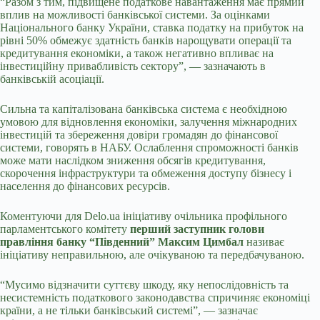
“Разом з тим, підвищене податкове навантаження має прямий
вплив на можливості банківської системи. За оцінками
Національного банку України, ставка податку на прибуток на
рівні 50% обмежує здатність банків нарощувати операції та
кредитування економіки, а також негативно впливає на
інвестиційну привабливість сектору”, — зазначають в
банківській асоціації.
Сильна та капіталізована банківська система є необхідною
умовою для відновлення економіки, залучення міжнародних
інвестицій та збереження довіри громадян до фінансової
системи, говорять в НАБУ. Ослаблення спроможності банків
може мати наслідком зниження обсягів кредитування,
скорочення інфраструктури та обмеження доступу бізнесу і
населення до фінансових ресурсів.
Коментуючи для
Delo
.
ua
ініціативу очільника профільного
парламентського комітету
перший заступник голови
правління банку “Південний” Максим Цимбал
називає
ініціативу неправильною, але очікуваною та передбачуваною.
“Мусимо відзначити суттєву шкоду, яку непослідовність та
несистемність податкового законодавства спричиняє економіці
країни, а не тільки банківський системі”, — зазначає