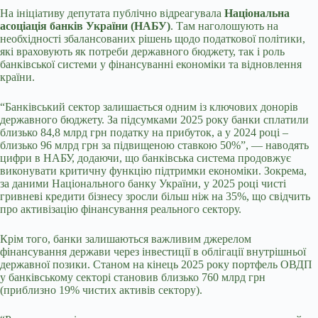
На ініціативу депутата публічно відреагувала
Національна
асоціація банків України (НАБУ)
. Там наголошують на
необхідності збалансованих рішень щодо податкової політики,
які враховують як потреби державного бюджету, так і роль
банківської системи у фінансуванні економіки та відновлення
країни.
“Банківський сектор залишається одним із ключових донорів
державного бюджету. За підсумками 2025 року банки сплатили
близько 84,8 млрд грн податку на прибуток, а у 2024 році –
близько 96 млрд грн за підвищеною ставкою 50%”, — наводять
цифри в НАБУ, додаючи, що банківська система продовжує
виконувати критичну функцію підтримки економіки. Зокрема,
за даними Національного банку України, у 2025 році чисті
гривневі кредити бізнесу зросли більш ніж на 35%, що свідчить
про активізацію фінансування реального сектору.
Крім того, банки залишаються важливим джерелом
фінансування держави через інвестиції в облігації внутрішньої
державної позики. Станом на кінець 2025 року портфель ОВДП
у банківському секторі становив близько 760 млрд грн
(приблизно 19% чистих активів сектору).