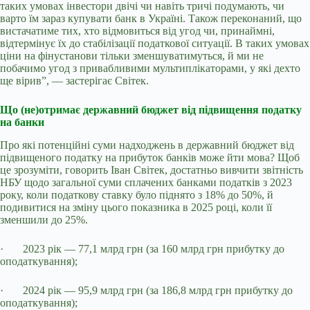
таких умовах інвестори двічі чи навіть тричі подумають, чи
варто їм зараз купувати банк в Україні. Також переконаний, що
вистачатиме тих, хто відмовиться від угод чи, принаймні,
відтермінує їх до стабілізації податкової ситуації. В таких умовах
ціни на фінустанови тільки зменшуватимуться, й ми не
побачимо угод з привабливими мультиплікаторами, у які дехто
ще вірив”, — застерігає Світек.
Що (не)отримає державний бюджет від підвищення податку
на банки
Про які потенційні суми надходжень в державний бюджет від
підвищеного податку на прибуток банків може йти мова? Щоб
це зрозуміти, говорить Іван Світек, достатньо вивчити звітність
НБУ щодо загальної суми сплачених банками податків з 2023
року, коли податкову ставку було піднято з 18% до 50%, й
подивитися на зміну цього показника в 2025 році, коли її
зменшили до 25%.
·
2023 рік — 77,1 млрд грн (за 160 млрд грн прибутку до
оподаткування);
·
2024 рік — 95,9 млрд грн (за 186,8 млрд грн прибутку до
оподаткування);