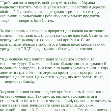
“Треба мислити ширше, щоб зрозуміти, скільки Україна
водночас втратить. Маю на увазі й менші інвестиції в державні
облігації, й сповільнення кредитування реального сектору
економіки, й гальмування розвитку банківських продуктів
тощо”, — говорить Іван Світек.
За його словами, ключовий пріоритет для банків на поточний
момент — капіталізація (про дивіденди не йдеться). Саме на неї
передусім спрямовуються банківські прибутки. Саме
капіталізація збільшує можливості банків щодо кредитування
уряду через ОВДП, кредитування бізнесу й населення.
“Що меншою буде капіталізація банківської системи, то
меншими будуть її можливості для збільшення фінансування й
подальшої розбудови, тим паче в складних умовах війни. Якщо
дивитися стратегічно, то держава врешті-решт програє, а не
виграє від цих змін. Це як різати курку, що несе золоті яйця”,
— переконує банкір.
За умови більшої ставки податку прибутковість банківського
бізнесу зменшиться. Так само як ризикує ускладнитися й
стійкість банків: за меншого чистого прибутку вони не матимуть
змоги активніше збільшувати свою капіталізацію, аніж
потенційно могли б. Особливо, зазначає Іван Світек, враховуючи