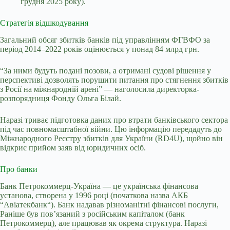
грудня 2025 року).
Стратегія відшкодування
Загальний обсяг збитків банків під управлінням ФГВФО за
період 2014–2022 років оцінюється у понад 84 млрд грн.
“За ними будуть подані позови, а отримані судові рішення у
перспективі дозволять порушити питання про стягнення збитків
з Росії на міжнародній арені” — наголосила директорка-
розпорядниця Фонду Ольга Білай.
Наразі триває підготовка даних про втрати банківського сектора
під час повномасштабної війни. Цю інформацію передадуть до
Міжнародного Реєстру збитків для України (RD4U), щойно він
відкриє прийом заяв від юридичних осіб.
Про банки
Банк Петрокоммерц-Україна
—
це українська фінансова
установа, створена у 1996 році (початкова назва АКБ
“
Авіатекбанк
“
)
. Банк надавав різноманітні фінансові послуги,
Раніше був пов’язаний з російським капіталом (банк
Петрокоммерц), але працював як окрема структура
. Наразі