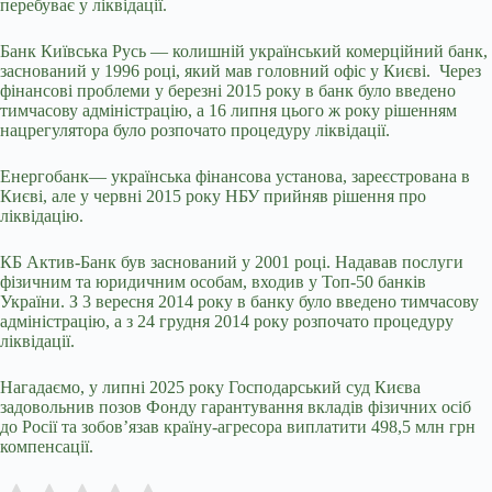
перебуває у ліквідації.
Банк Київська Русь — колишній український комерційний банк,
заснований у 1996 році, який мав головний офіс у Києві.
Через
фінансові проблеми у березні 2015 року
в
б
анк було введено
тимчасову адміністрацію, а
16 липня цього ж року рішенням
нацрегулятора було
розпочато процедуру ліквідації.
Енергобанк— українська фінансова установа, зареєстрована в
Києві, але у червні 2015 року НБУ прийняв рішення про
ліквідацію.
КБ Актив-Банк
був
заснований у 2001 році
.
Н
адавав послуги
фізичним та юридичним особам, входив у Т
оп
-50 банків
України
.
З 3 вересня 2014 року в банку було введено тимчасову
адміністрацію, а з 24 грудня 2014 року розпочато процедуру
ліквідації
.
Нагадаємо, у липні 2025 року Господарський суд Києва
задовольнив позов Фонду гарантування вкладів фізичних осіб
до Росії та зобов’язав країну-агресора виплатити 498,5 млн грн
компенсації.