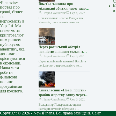
С
Фінансів» —
Rozetka заявила про
К
портал про
мільярдні збитки через удар
и
гроші, бізнес
РФ
Петро Самійленко
Сер 6, 2026
та
Співзасновник Rozetka Владислав
нерухомість в
Чечоткін, що компанія понесла
Україні. Ми
найбільші втрати за всю історію
стежимо за
існування Прямі збитки компанії
криптовалют
Rozetka внаслідок російських атак…
ним ринком і
публікуємо
Через російський обстріл
аналітику, яка
повністю знищено склад із
допомагає
продукцією Bosch в Україні
Петро Самійленко
Сер 6, 2026
орієнтуватися
Серед працівників компанії Bosch та
в економіці.
логістичного партнера ніхто не
Наша мета —
постраждав Російські війська під час
робити
чергового обстрілу в ніч проти 5…
фінансові
новини
зрозумілими
Співвласник «Нової пошти»
для кожного.
зробив жорстку заяву через
масштабні удари РФ
Петро Самійленко
Сер 6, 2026
Володимир Поперешнюк оцінив
наслідки останніх обстрілів і
Copyright © 2026 - NewsFinans. Всі права захищені. Сайт
запропонував план порятунку бізнесу