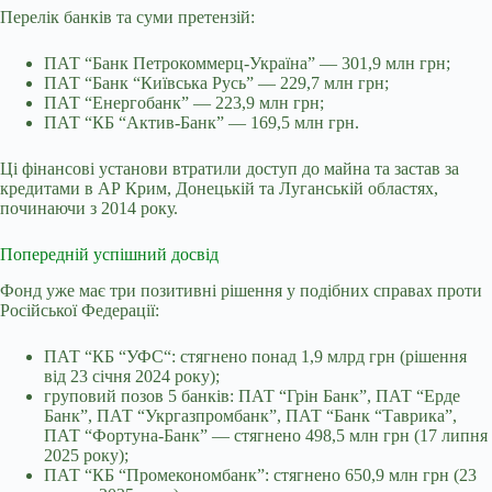
Перелік банків та суми претензій:
ПАТ “Банк Петрокоммерц-Україна” — 301,9 млн грн;
ПАТ “Банк “Київська Русь” — 229,7 млн грн;
ПАТ “Енергобанк” — 223,9 млн грн;
ПАТ “КБ “Актив-Банк” — 169,5 млн грн.
Ці фінансові установи втратили доступ до майна та застав за
кредитами в АР Крим, Донецькій та Луганській областях,
починаючи з 2014 року.
Попередній успішний досвід
Фонд уже має три позитивні рішення у подібних справах проти
Російської Федерації:
ПАТ “КБ “У
ФС
“: стягнено понад 1,9 млрд грн (рішення
від 23 січня 2024 року);
груповий позов 5 банків: ПАТ “Грін Банк”, ПАТ “Ерде
Банк”, ПАТ “Укргазпромбанк”, ПАТ “Банк “Таврика”,
ПАТ “Фортуна-Банк” — стягнено 498,5 млн грн (17 липня
2025 року);
ПАТ “КБ “Промекономбанк”: стягнено 650,9 млн грн (23