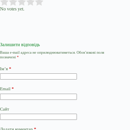
Submit Rating
Rate this item:
No votes yet.
Залишити відповідь
Ваша e-mail адреса не оприлюднюватиметься.
Обов’язкові поля
позначені
*
Ім’я
*
Email
*
Сайт
Додати коментар
*