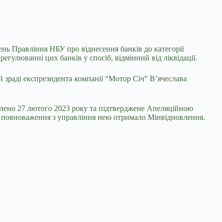
нь Правління НБУ про віднесення банків до категорії
гулюванні цих банків у спосіб, відмінний від ліквідації.
й зраді експрезидента компанії “Мотор Січ” В’ячеслава
алено 27 лютого 2023 року та підтверджене Апеляційною
ку повноваження з управління нею отримало Мінвідновлення.