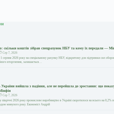
ни
ю: скільки коштів зібрав спецрахунок НБУ та кому їх передали — Мі
Сер 7, 2026
 1 серпня 2026 року на спеціальному рахунку НБУ, відкритому для підтримки сил обор
бного вторгнення, залишається…
 України вийшла з падіння, але не перейшла до зростання: що показ
 Мінфін
Сер 7, 2026
 півріччі 2026 року промислове виробництво в Україні скоротилося на всього на 0,2% 
іодом минулого року. Економіст Андрій