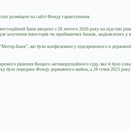
плат розміщені на сайті Фонду гарантування.
естиційний Банк введено з 20 лютого 2026 року на підставі ріше
 залучення інвесторів чи приймаючих банків, зацікавлених у вре
“Мотор-Банк”, які були конфісковані у підозрюваного в державні
окремого
рішення Вищого антикорупційного суду, яке й було ухв
стку було передано Фонду державного майна, а 28 січня 2025 ро