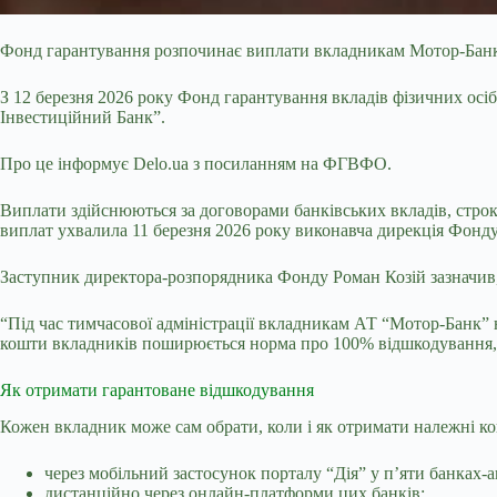
Фонд гарантування розпочинає виплати вкладникам Мотор-Банку
З 12 березня 2026 року Фонд гарантування вкладів фізичних
осі
Інвестиційний Банк”.
Про це інформує Delo.ua з посиланням на ФГВФО.
Виплати здійснюються за договорами банківських вкладів, строк 
виплат ухвалила 11 березня 2026 року виконавча дирекція Фонду
Заступник директора-розпорядника Фонду Роман Козій зазначив,
“Під час тимчасової адміністрації вкладникам АТ “Мотор-Банк” 
кошти вкладників поширюється норма про 100% відшкодування, щ
Як отримати гарантоване відшкодування
Кожен вкладник може сам обрати, коли і як отримати належні 
через мобільний застосунок порталу “Дія” у п’яти банках-
дистанційно через онлайн-платформи цих банків;