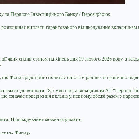
 та Першого Інвестиційного Банку / Depositphotos
б розпочинає виплати гарантованого відшкодування вкладника
дії яких сплив станом на кінець дня 19 лютого 2026 року, а так
.
 що Фонд традиційно починає виплати раніше за гранично відве
належить до виплати 18,5 млн грн, а вкладникам АТ “Перший Інве
о означає повернення вкладів у повному обсязі разом з нарахов
кошти. Відшкодування можна отримати:
агентах Фонду;