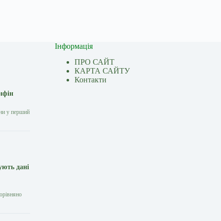
Інформація
ПРО САЙТ
КАРТА САЙТУ
Контакти
нфін
они у перший
ують дані
порівняно