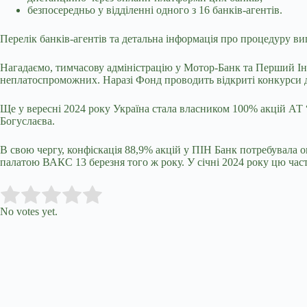
безпосередньо у відділенні одного з 16 банків-агентів.
Перелік банків-агентів та детальна інформація про процедуру ви
Нагадаємо, тимчасову адміністрацію у Мотор-Банк та Перший Інв
неплатоспроможних. Наразі Фонд проводить відкриті конкурси для
Ще у вересні 2024 року Україна стала власником 100% акцій АТ 
Богуслаєва.
В свою чергу, конфіскація 88,9% акцій у ПІН Банк потребувала 
палатою ВАКС 13 березня того ж року. У січні 2024 року цю ча
Submit Rating
Rate this item:
No votes yet.