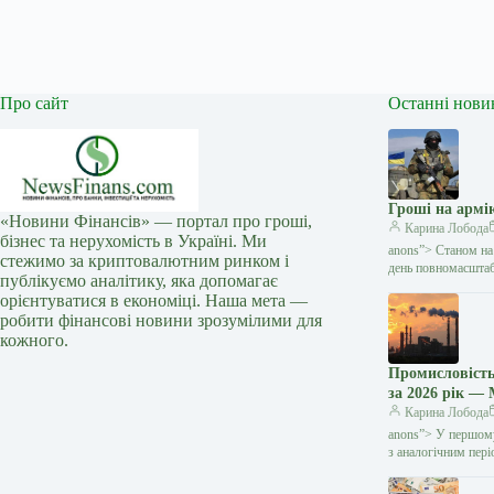
Про сайт
Останні нови
Гроші на армі
«Новини Фінансів» — портал про гроші,
Карина Лобода
бізнес та нерухомість в Україні. Ми
anons”> Станом на
стежимо за криптовалютним ринком і
день повномасшта
публікуємо аналітику, яка допомагає
орієнтуватися в економіці. Наша мета —
робити фінансові новини зрозумілими для
кожного.
Промисловість
за 2026 рік —
Карина Лобода
anons”> У першому
з аналогічним пер