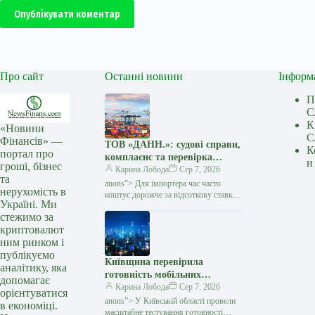
Опублікувати коментар
Про сайт
Останні новини
Інформ
П
С
К
«Новини
С
Фінансів» —
ТОВ «ДАНН.»: судові справи,
К
портал про
комплаєнс та перевірка
и
гроші, бізнес
міжнародних угод — Мінфін
Карина Лобода
Сер 7, 2026
та
anons”> Для імпортера час часто
нерухомість в
коштує дорожче за відсоткову ставку:
Україні. Ми
виробник чекає передоплату, товар
стежимо за
потрібно запускати у виробництво,
криптовалют
а кожен день затримки…
ним ринком і
публікуємо
Київщина перевірила
аналітику, яка
готовність мобільних
допомагає
операторів до блекаутів —
Карина Лобода
Сер 7, 2026
орієнтуватися
Мінфін
anons”> У Київській області провели
в економіці.
масштабне тестування готовності