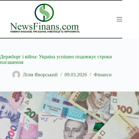
Перейти
до
вмісту
Держборг і війна: Україна успішно подовжує строки
погашення
Лілія Яворський
09.03.2026
Фінанси