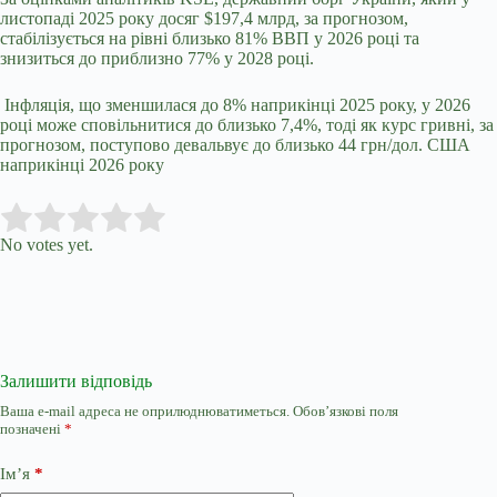
листопаді 2025 року досяг $197,4 млрд, за прогнозом,
стабілізується на рівні близько 81% ВВП у 2026 році та
знизиться до приблизно 77% у 2028 році.
Інфляція, що зменшилася до 8% наприкінці 2025 року, у 2026
році може сповільнитися до близько 7,4%, тоді як курс гривні, за
прогнозом, поступово девальвує до близько 44 грн/дол. США
наприкінці 2026 року
Submit Rating
Rate this item:
No votes yet.
Залишити відповідь
Ваша e-mail адреса не оприлюднюватиметься.
Обов’язкові поля
позначені
*
Ім’я
*