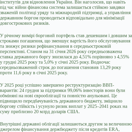
інститутів для відновлення України. Він наголосив, що навіть
під час війни фінансова система залишається стійкою завдяки
зваженій політиці уряду та міжнародній підтримці, а управління
державним боргом проводиться відповідально для мінімізації
довгострокових ризиків.
У річному вимірі борговий портфель став дешевшим і довшим за
строками погашення, що зменшує вартість його обслуговування
та знижує ризики рефінансування в середньостроковій
перспективі. Станом на 31 січня 2026 року середньозважена
ставка державного боргу знизилася до 4,51% порівняно з 4,55%
у грудні 2025 року та 5,0% у січні 2025 року. Водночас
середньозважений строк до погашення становив 13,29 року
проти 11,6 року в січні 2025 року.
У 2025 році успішно завершено реструктуризацію ВВП-
варантів: 24 грудня за підтримки 99,06% інвесторів вони були
обміняні на нові єврооблігації та повністю анульовані. Це
підвищило передбачуваність державного бюджету, зміцнило
боргову стійкість і усунуло ризик виплат у 2025–2041 роках на
суму приблизно 20 млрд доларів США.
Внутрішні державні облігації залишаються другим за величиною
джерелом фінансування держбюджету після кредитів ERA,