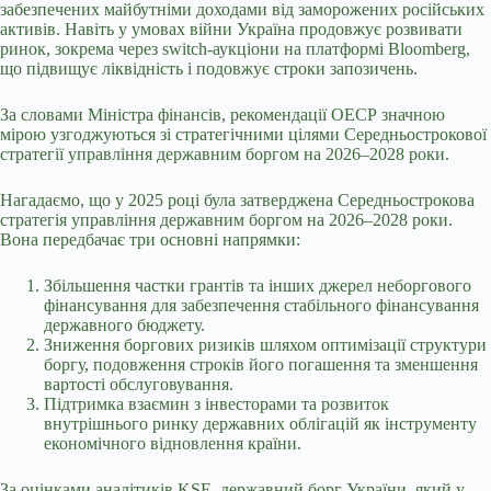
забезпечених майбутніми доходами від заморожених російських
активів. Навіть у умовах війни Україна продовжує розвивати
ринок, зокрема через switch-аукціони на платформі Bloomberg,
що підвищує ліквідність і подовжує строки запозичень.
За словами Міністра фінансів, рекомендації ОЕСР значною
мірою узгоджуються зі стратегічними цілями Середньострокової
стратегії управління державним боргом на 2026–2028 роки.
Нагадаємо, що у 2025 році була затверджена Середньострокова
стратегія управління державним боргом на 2026–2028 роки.
Вона передбачає три основні напрямки:
Збільшення частки грантів та інших джерел неборгового
фінансування для забезпечення стабільного фінансування
державного бюджету.
Зниження боргових ризиків шляхом оптимізації структури
боргу, подовження строків його погашення та зменшення
вартості обслуговування.
Підтримка взаємин з інвесторами та розвиток
внутрішнього ринку державних облігацій як інструменту
економічного відновлення країни.
За оцінками аналітиків KSE,
державний борг України, який у