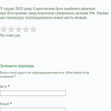
У грудні 2025 року Євросоюзом було прийнято рішення
про безстрокове знерухомлення суверенних активів РФ. Раніше
цю процедуру підтверджували кожні шість місяців.
Submit Rating
Rate this item:
No votes yet.
Залишити відповідь
Ваша e-mail адреса не оприлюднюватиметься.
Обов’язкові поля
позначені
*
Ім’я
*
Email
*