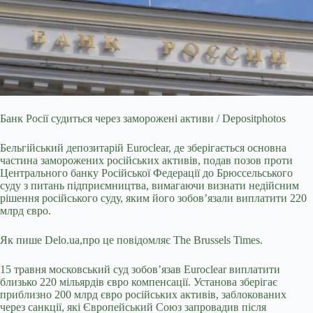
Банк Росії судиться через заморожені активи / Depositphotos
Бельгійський депозитарій Euroclear, де зберігається основна
частина заморожених російських активів, подав
позов проти
Центрального банку Російської Федерації до Брюссельського
суду з питань підприємництва, вимагаючи визнати недійсним
рішення російського суду, яким його зобов’язали виплатити 220
млрд євро.
Як пише Delo.ua,про це повідомляє The Brussels Times.
15 травня московський суд зобов’язав Euroclear виплатити
близько 220 мільярдів євро компенсації. Установа зберігає
приблизно 200 млрд євро російських активів, заблокованих
через санкції, які Європейський Союз запровадив після