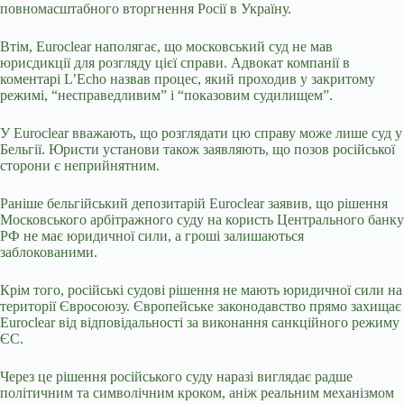
повномасштабного вторгнення Росії в Україну.
Втім, Euroclear наполягає, що московський суд не мав
юрисдикції для розгляду цієї справи. Адвокат компанії в
коментарі L’Echo назвав процес, який проходив у закритому
режимі, “несправедливим” і “показовим судилищем”.
У Euroclear вважають, що розглядати цю справу може лише суд у
Бельгії. Юристи установи також заявляють, що позов російської
сторони є неприйнятним.
Раніше бельгійський депозитарій Euroclear заявив, що рішення
Московського арбітражного суду на користь Центрального банку
РФ не має юридичної сили, а гроші залишаються
заблокованими.
Крім того, російські судові рішення не мають юридичної сили на
території Євросоюзу. Європейське законодавство прямо захищає
Euroclear від відповідальності за виконання санкційного режиму
ЄС.
Через це рішення російського суду наразі виглядає радше
політичним та символічним кроком, аніж реальним механізмом