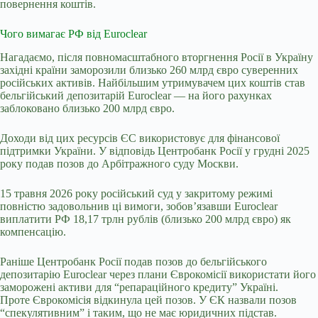
повернення коштів.
Чого вимагає РФ від Euroclear
Нагадаємо, після повномасштабного вторгнення Росії в Україну
західні країни заморозили близько 260 млрд євро суверенних
російських активів. Найбільшим утримувачем цих коштів став
бельгійський депозитарій Euroclear — на його рахунках
заблоковано близько 200 млрд євро.
Доходи від цих ресурсів ЄС використовує для фінансової
підтримки України. У відповідь Центробанк Росії у грудні 2025
року подав позов до Арбітражного суду Москви.
15 травня 2026 року російський суд у закритому режимі
повністю задовольнив ці вимоги, зобов’язавши
Euroclear
виплатити РФ 18,17 трлн рублів
(близько 200 млрд євро) як
компенсацію.
Раніше Центробанк Росії подав позов до бельгійського
депозитарію Euroclear через плани Єврокомісії використати його
заморожені активи для “репараційного кредиту” Україні.
Проте Єврокомісія відкинула цей позов. У ЄК назвали позов
“спекулятивним” і таким, що не має юридичних підстав.