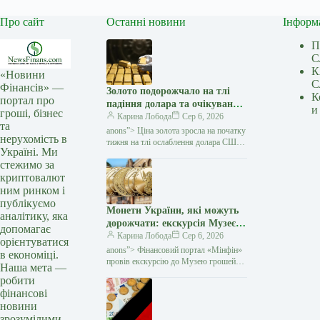
Про сайт
Останні новини
Інформ
П
С
К
«Новини
С
Фінансів» —
Золото подорожчало на тлі
К
портал про
падіння долара та очікувань
и
гроші, бізнес
переговорів США з Іраном —
Карина Лобода
Сер 6, 2026
та
Мінфін
anons”> Ціна золота зросла на початку
нерухомість в
тижня на тлі ослаблення долара США
Україні. Ми
та зниження побоювань щодо нового
стежимо за
витка інфляції. Як повідомляє Reuters,
криптовалют
ринок…
ним ринком і
публікуємо
Монети України, які можуть
аналітику, яка
дорожчати: екскурсія Музеєм
допомагає
грошей НБУ (відео) — Мінфін
Карина Лобода
Сер 6, 2026
орієнтуватися
anons”> Фінансовий портал «Мінфін»
в економіці.
провів екскурсію до Музею грошей
Наша мета —
Національного банку України разом із
робити
відомим українським нумізматом
фінансові
Андрієм
новини
зрозумілими