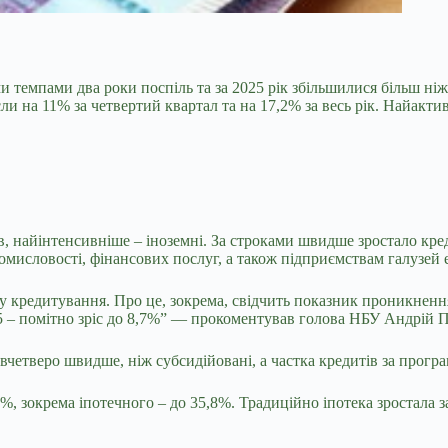
 темпами два роки поспіль та за 2025 рік
збільшилися більш ніж
сли на 11% за четвертий квартал та на 17,2% за весь рік. Найак
, найінтенсивніше – іноземні. За строками швидше зростало кре
 промисловості, фінансових послуг, а також підприємствам галуз
тку кредитування. Про це, зокрема, свідчить показник проникнення
2025 – помітно зріс до 8,7%” — прокоментував голова НБУ Андрій
етверо швидше, ніж субсидійовані, а частка кредитів за програ
9%, зокрема іпотечного – до 35,8%. Традиційно іпотека зростала