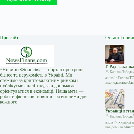
Про сайт
Останні нови
У Раді заклик
«Новини Фінансів» — портал про гроші,
Карина Лобода
бізнес та нерухомість в Україні. Ми
anons”> Голова ТС
стежимо за криптовалютним ринком і
законодавства Олек
публікуємо аналітику, яка допомагає
орієнтуватися в економіці. Наша мета —
робити фінансові новини зрозумілими для
кожного.
Українці встан
Карина Лобода
anons”> Українці 
повідомило Міністе