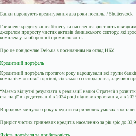
Банки нарощують кредитування два роки поспіль. / Shutterstock
Гривневе кредитування бізнесу та населення зростають швидкими
джерелом приросту чистих активів банківського сектору, які зро
комплексу та оборонної промисловості.
Про це повідомляє Delo.ua з посиланням на огляд НБУ.
Кредитний портфель
Кредитний портфель протягом року нарощували всі групи банків
компаніям оптової торгівлі, сільського господарства, харчової
“Маємо відчутні результати в реалізації нашої Стратегії з розви
стагнації в кредитуванні в 2024 році відновив зростання, а в 
Впродовж минулого року кредити на ринкових умовах зростали вч
Приріст чистих гривневих кредитів населенню за рік зріс до 33,
Якість портфеля та прибутковість