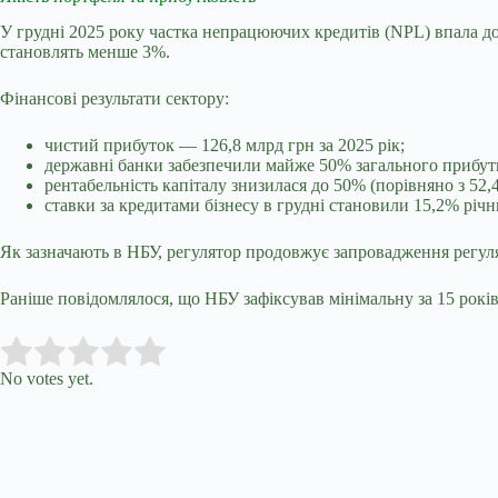
У грудні 2025 року частка непрацюючих кредитів (NPL) впала д
становлять менше 3%.
Фінансові результати сектору:
чистий прибуток — 126,8 млрд грн за 2025 рік;
державні банки забезпечили майже 50% загального прибут
рентабельність капіталу знизилася до 50% (порівняно з 52,
ставки за кредитами бізнесу в грудні становили 15,2% річ
Як зазначають в НБУ, регулятор
продовжує запровадження регулят
Раніше повідомлялося, що НБУ зафіксував мінімальну за 15 рокі
Submit Rating
Rate this item:
No votes yet.