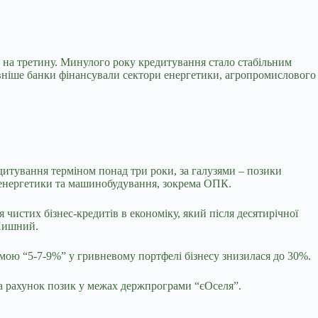
 на третину. Минулого року кредитування стало стабільним
тивніше банки фінансували сектори енергетики, агропромислового
дитування терміном понад три роки, за галузями – позики
ей енергетики та машинобудування, зокрема ОПК.
 чистих бізнес-кредитів в економіку, який після десятирічної
 Пишний.
мою “5-7-9%” у гривневому портфелі бізнесу знизилася до 30%.
 за рахунок позик у межах держпрограми “єОселя”.