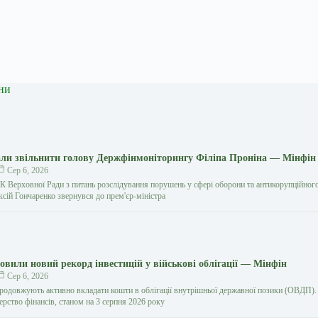
ни
али звільнити голову Держфінмоніторингу Філіпа Проніна — Мінфін
Сер 6, 2026
К Верховної Ради з питань розслідування порушень у сфері оборони та антикорупційног
сій Гончаренко звернувся до прем'єр-міністра
овили новий рекорд інвестицій у військові облігації — Мінфін
Сер 6, 2026
продовжують активно вкладати кошти в облігації внутрішньої державної позики (ОВДП).
рство фінансів, станом на 3 серпня 2026 року