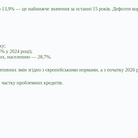
о 13,9% — це найнижче значення за останні 15 років. Дефолти 
ку;
4% у 2024 році);
них, населенню — 28,7%.
ивних змін згідно з європейськими нормами, а з початку 2026 р
в частку проблемних кредитів
.