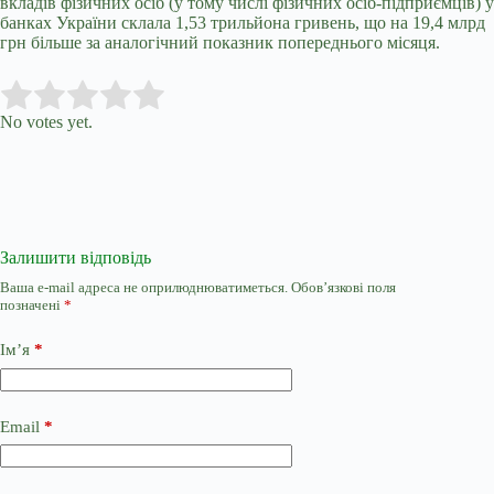
вкладів фізичних осіб (у тому числі фізичних осіб-підприємців) у
банках України склала 1,53 трильйона гривень, що на 19,4 млрд
грн більше за аналогічний показник попереднього місяця.
Submit Rating
Rate this item:
No votes yet.
Залишити відповідь
Ваша e-mail адреса не оприлюднюватиметься.
Обов’язкові поля
позначені
*
Ім’я
*
Email
*