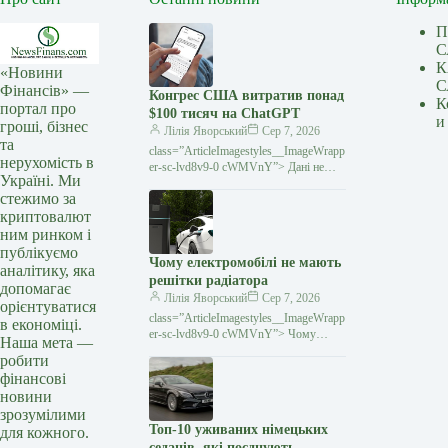
П
С
К
«Новини
С
Фінансів» —
Конгрес США витратив понад
К
портал про
$100 тисяч на ChatGPT
и
гроші, бізнес
Лілія Яворський
Сер 7, 2026
та
class=”ArticleImagestyles__ImageWrapp
нерухомість в
er-sc-lvd8v9-0 cWMVnY”> Дані не
Україні. Ми
враховують використання безплатних
стежимо за
версій сервісівChatGPT став
криптовалют
найпопулярнішим інструментом
ним ринком і
публікуємо
Чому електромобілі не мають
аналітику, яка
решітки радіатора
допомагає
Лілія Яворський
Сер 7, 2026
орієнтуватися
class=”ArticleImagestyles__ImageWrapp
в економіці.
er-sc-lvd8v9-0 cWMVnY”> Чому
Наша мета —
електромобілі не мають решітки
робити
радіатораГладка передня частина стала
фінансові
однією з характерних рис сучасних
новини
зрозумілими
Топ-10 уживаних німецьких
для кожного.
седанів, які поєднують