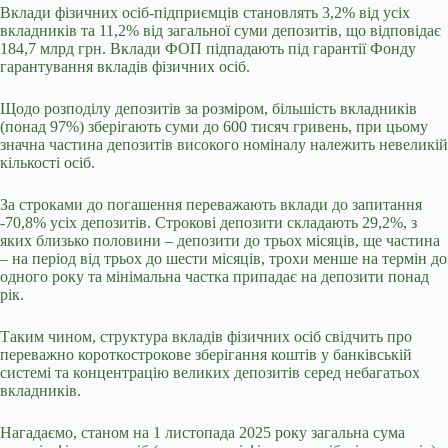
Вклади фізичних осіб-підприємців становлять 3,2% від усіх
вкладників та 11,2% від загальної суми депозитів, що відповідає
184,7 млрд грн. Вклади ФОП підпадають під гарантії Фонду
гарантування вкладів фізичних осіб.
Щодо розподілу депозитів за розміром, більшість вкладників
(понад 97%) зберігають суми до 600 тисяч гривень, при цьому
значна частина депозитів високого номіналу належить невеликій
кількості осіб.
За строками до погашення переважають вклади до запитання
-70,8% усіх депозитів. Строкові депозити складають 29,2%, з
яких близько половини – депозити до трьох місяців, ще частина
– на період від трьох до шести місяців, трохи менше на термін до
одного року та мінімальна частка припадає на депозити понад
рік.
Таким чином, структура вкладів фізичних осіб свідчить про
переважно короткострокове зберігання коштів у банківській
системі та концентрацію великих депозитів серед небагатьох
вкладників.
Нагадаємо, станом на 1 листопада 2025 року загальна сума