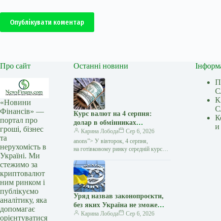
Опублікувати коментар
Про сайт
Останні новини
Інформ
П
С
К
«Новини
С
Фінансів» —
Курс валют на 4 серпня:
К
портал про
долар в обмінниках
и
гроші, бізнес
подешевшав на 10 копійок —
Карина Лобода
Сер 6, 2026
та
Мінфін
anons”> У вівторок, 4 серпня,
нерухомість в
на готівковому ринку середній курс
Україні. Ми
долара знизився на 10 копійок
стежимо за
у покупці та виріс на 7 копійок
криптовалют
у продажу. Євро подорожчало…
ним ринком і
публікуємо
Уряд назвав законопроєкти,
аналітику, яка
без яких Україна не зможе
допомагає
просунутися до членства в ЄС
Карина Лобода
Сер 6, 2026
орієнтуватися