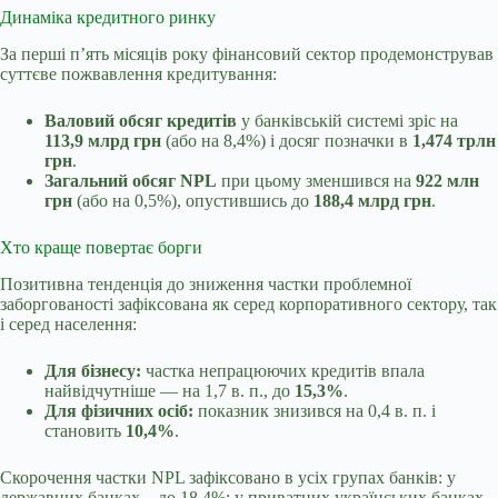
Динаміка кредитного ринку
За перші п’ять місяців року фінансовий сектор продемонстрував
суттєве пожвавлення кредитування:
Валовий обсяг кредитів
у банківській системі зріс на
113,9 млрд грн
(або на 8,4%) і досяг позначки в
1,474 трлн
грн
.
Загальний обсяг NPL
при цьому зменшився на
922 млн
грн
(або на 0,5%), опустившись до
188,4 млрд грн
.
Хто краще повертає борги
Позитивна тенденція до зниження частки проблемної
заборгованості зафіксована як серед корпоративного сектору, так
і серед населення:
Для бізнесу:
частка непрацюючих кредитів впала
найвідчутніше — на 1,7 в. п., до
15,3%
.
Для фізичних осіб:
показник знизився на 0,4 в. п. і
становить
10,4%
.
Скорочення частки NPL зафіксовано в усіх групах банків: у
державних банках – до 18,4%; у приватних українських банках –