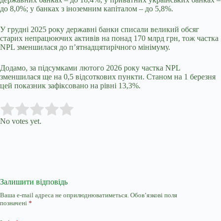
до 8,0%; у банках з іноземним капіталом – до 5,8%.
У грудні 2025 року державні банки списали великий обсяг
старих непрацюючих активів на понад 170 млрд грн, тож частка
NPL зменшилася до п’ятнадцятирічного мінімуму.
Додамо, за підсумками лютого 2026 року частка NPL
зменшилася ще на 0,5 відсоткових пункти. Станом на 1 березня
цей показник зафіксовано на рівні 13,3%.
Submit Rating
Rate this item:
No votes yet.
Залишити відповідь
Ваша e-mail адреса не оприлюднюватиметься.
Обов’язкові поля
позначені
*