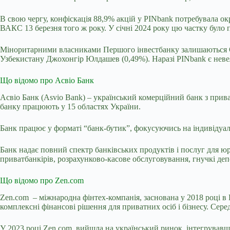
В свою чергу, конфіскація 88,9% акцій у PINbank потребувала о
ВАКС 13 березня того ж року. У січні 2024 року цю частку було
Міноритарними власниками Першого інвестбанку залишаються Ол
Узбекистану Джохонгір Юлдашев (0,49%). Наразі PINbank є неве
Що відомо про Асвіо Банк
Асвіо Банк (Asvio Bank) – український комерційний банк з прива
банку працюють у 15 областях України.
Банк працює у форматі “банк-бутик”, фокусуючись на індивідуаль
Банк надає повний спектр банківських продуктів і послуг для ю
приватбанкірів, розрахунково-касове обслуговування, гнучкі депо
Що відомо про Zen.com
Zen.com – міжнародна фінтех-компанія, заснована у 2018 році 
комплексні фінансові рішення для приватних осіб і бізнесу. Сер
У 2023 році Zen.com вийшла на український ринок, інтегрувавш