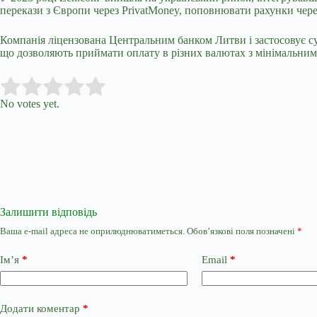
перекази з Європи через PrivatMoney, поповнювати рахунки чере
Компанія ліцензована Центральним банком Литви і застосовує су
що дозволяють приймати оплату в різних валютах з мінімальним
Submit Rating
Rate this item:
No votes yet.
Залишити відповідь
Ваша e-mail адреса не оприлюднюватиметься.
Обов’язкові поля позначені
*
Ім’я
*
Email
*
Додати коментар
*