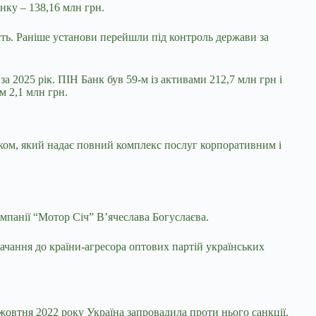
нку – 138,16 млн грн.
ть. Раніше установи перейшли під контроль держави за
за 2025 рік. ПІН Банк був 59-м із активами 212,7 млн грн і
м 2,1 млн грн.
нком, який надає повний комплекс послуг корпоративним і
мпанії “Мотор Січ” В’ячеслава Богуслаєва.
ачання до країни-агресора оптових партій українських
овтня 2022 року Україна запровадила проти нього санкції.