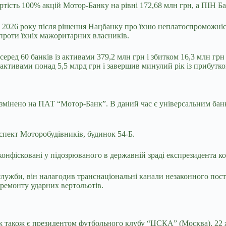
тість 100% акцій Мотор-Банку на рівні 172,68 млн грн, а ПІН Ба
о 2026 року після рішення Нацбанку про їхню неплатоспроможніс
проти їхніх мажоритарних власників.
еред 60 банків із активами 379,2 млн грн і збитком 16,3 млн грн 
 активами понад 5,5 млрд грн і завершив минулий рік із прибутко
у змiнено на ПАТ “Мотор-Банк”. В даний час є універсальним ба
спект Моторобудівників, будинок 54-Б.
онфісковані у підозрюваного в державній зраді експрезидента ко
лужби, він налагодив транснаціональні канали незаконного пост
 ремонту ударних вертольотів.
ж також є президентом футбольного клубу “ЦСКА” (Москва). 22 ж