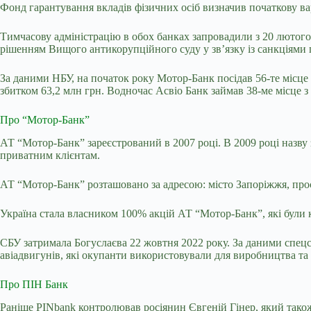
Фонд гарантування вкладів фізичних осіб визначив початкову вар
Тимчасову адміністрацію в обох банках запровадили з 20 лютог
рішенням Вищого антикорупційного суду у зв’язку із санкціями 
За даними НБУ, на початок року Мотор-Банк посідав 56-те місце с
збитком 63,2 млн грн. Водночас Асвіо Банк займав 38-ме місце з
Про “Мотор-Банк”
АТ “Мотор-Банк” зареєстрований в 2007 році. В 2009 роцi назв
приватним клієнтам.
АТ “Мотор-Банк” розташовано за адресою: місто Запоріжжя, про
Україна стала власником 100% акцій АТ “Мотор-Банк”, які були к
СБУ затримала Богуслаєва 22 жовтня 2022 року. За даними спецс
авіадвигунів, які окупанти використовували для виробництва та
Про ПІН Банк
Раніше PINbank контролював росіянин Євгеній Гінер, який тако