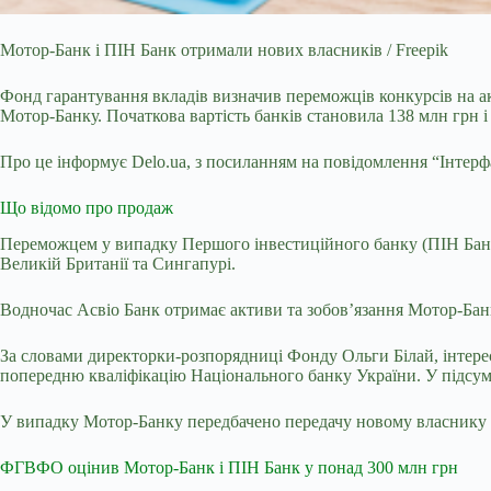
Мотор-Банк і ПІН Банк отримали нових власників / Freepik
Фонд гарантування вкладів визначив переможців конкурсів на 
Мотор-Банку. Початкова вартість банків становила 138 млн грн і
Про це інформує Delo.ua, з посиланням на повідомлення “Інтерф
Що відомо про продаж
Переможцем у випадку Першого інвестиційного банку (ПІН Банк)
Великій Британії та Сингапурі.
Водночас Асвіо Банк отримає активи та зобов’язання Мотор-Бан
За словами директорки-розпорядниці Фонду Ольги Білай, інтерес 
попередню кваліфікацію Національного банку України. У підсумку
У випадку Мотор-Банку передбачено передачу новому власнику в
ФГВФО оцінив Мотор-Банк і ПІН Банк у понад 300 млн грн