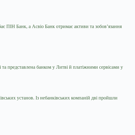
ає ПІН Банк, а Асвіо Банк отримає активи та зобов’язання
 та представлена банком у Литві й платіжними сервісами у
ківських установ. Із небанківських компаній дві пройшли