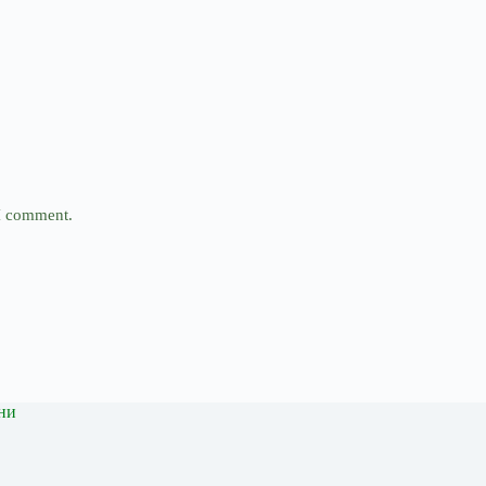
 I comment.
ни