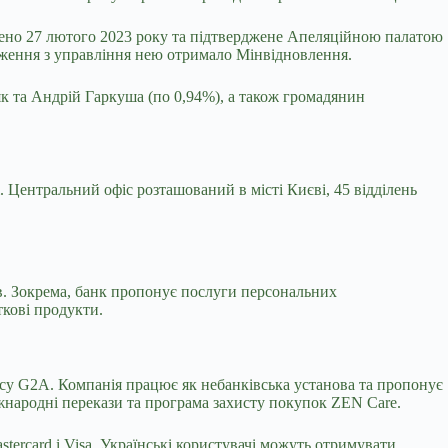
лено 27 лютого 2023 року та підтверджене Апеляційною палатою
аження з управління нею отримало Мінвідновлення.
 та Андрій Гаркуша (по 0,94%), а також громадянин
. Центральний офіс розташований в місті Києві, 45 відділень
ів. Зокрема, банк пропонує послуги персональних
ткові продукти.
су G2A. Компанія працює як небанківська установа та пропонує
іжнародні перекази та програма захисту покупок ZEN Care.
rcard і Visa. Українські користувачі можуть отримувати