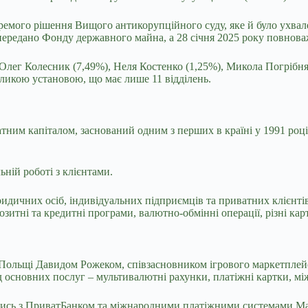
кремого
рішення Вищого антикорупційного суду, яке й було ухва
 передано Фонду державного майна, а 28 січня 2025 року повнов
ег Колесник (7,49%), Неля Костенко (1,25%), Микола Погрібняк
ликою установою, що має лише 11 відділень.
тним капіталом, заснований одним з перших в країні у 1991 році
ній роботі з клієнтами.
ридичних осіб, індивідуальних підприємців та приватних клієнт
зитні та кредитні програми, валютно-обмінні операції, різні кар
в Польщі Давидом Рожеком, співзасновником ігрового маркетплей
ед основних послуг – мультивалютні рахунки, платіжні картки, м
ись з ПриватБанком та міжнародними платіжними системами Maste