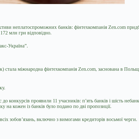
активи неплатоспроможних банків: фінтехкомпанія
Zen.com придб
 172 млн грн відповідно.
акс-Україна”.
 стала міжнародна фінтехкомпанія Zen.com, заснована в Польщі
ку.
до конкурсів проявили 11 учасників: п’ять банків і шість небан
 на кожен із банків було подано по дві пропозиції.
сіх зобов’язань, включно з вимогами кредиторів восьмої черги.