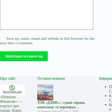
Save my name, email and website in this browser for the
next time I comment.
Опублікувати коментар
Про сайт
Останні новини
Інформ
П
С
К
«Новини
С
Фінансів» —
ТОВ «ДАНН.»: судові справи,
К
портал про
комплаєнс та перевірка
и
гроші, бізнес
міжнародних угод — Мінфін
Карина Лобода
Сер 7, 2026