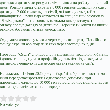
доглядали дитину до року, а потім вийшли на роботу на повний
день. Розмір виплат становить 8 000 гривень щомісяця на одну
дитину і 12 000 гривень для сімей, які виховують дітей з
інвалідністю. Гроші нараховуються на спеціальний рахунок із
“Дія.Карткою” і є цільовими: їх можна використовувати лише на
оплату послуг догляду за дитиною. Переказати кошти на інший
рахунок або зняти готівку неможливо.
Оформити допомогу можна через сервісний центр Пенсійного
фонду України або подати заявку через застосунок “Дія”.
Програма “єЯсла” спрямована на підтримку працюючих батьків
і допомагає поєднувати професійну діяльність із доглядом за
дитиною, зменшуючи фінансове навантаження на сім’ї.
Нагадаємо, з 1 січня 2026 року в Україні набрав чинності закон,
який передбачає зростання одноразової допомоги при
народженні малюка до 50 000 грн та встановлює нові стандарти
виплат для вагітних жінок і породіль.
Submit Rating
Rate this item:
No votes yet.