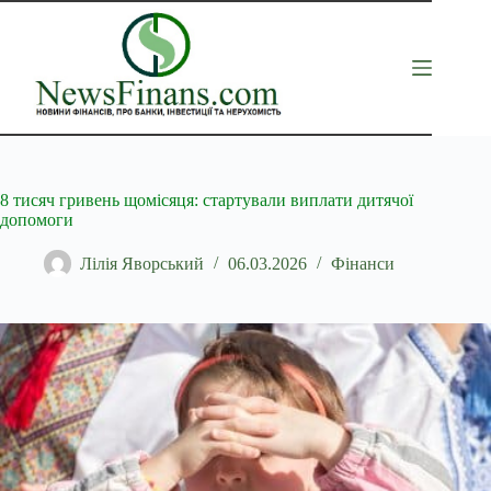
Перейти
до
вмісту
8 тисяч гривень щомісяця: стартували виплати дитячої
допомоги
Лілія Яворський
06.03.2026
Фінанси