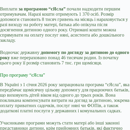
Виплати
за програмою “
єЯсла”
почали надходити першим
отримувачам. Наразі кошти отримують 1 370 осіб. Розмір
допомоги становить 8 тисяч гривень на місяць і нараховується у
разі виходу на роботу матері, батька або опікуна після
досягнення дитиною одного року. Отримані кошти можна
спрямувати на оплату послуг няні, асистента або дошкільного
закладу.
Водночас державну
допомогу по догляду за дитиною до одного
року
вже перераховано понад 46 тисячам родин. Із початку
цього року її розмір становить 7 тис. грн щомісяця.
Про програму “єЯсла”
В Україні з 1 січня 2026 року запрацювала програма “єЯсла”, яка
передбачає щомісячну цільову допомогу для працюючих батьків,
що виховують дітей віком від одного до трьох років. Вона
покликана компенсувати витрати на догляд за дитиною, зокрема
оплату приватних садочків, послуг няні чи ФОПів, а також
додаткові платні послуги у державних і комунальних садках.
Учасниками програми можуть стати матері або інші законні
представники дитини, крім прийомних батьків, які фактично