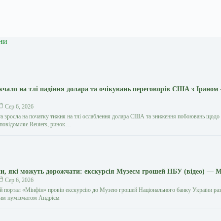
ни
жчало на тлі падіння долара та очікувань переговорів США з Іраном
Сер 6, 2026
та зросла на початку тижня на тлі ослаблення долара США та зниження побоювань щодо
к повідомляє Reuters, ринок…
и, які можуть дорожчати: екскурсія Музеєм грошей НБУ (відео) — 
Сер 6, 2026
й портал «Мінфін» провів екскурсію до Музею грошей Національного банку України раз
ким нумізматом Андрієм