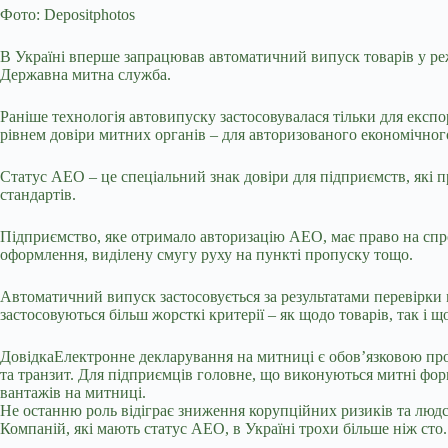
Фото: Depositphotos
В Україні вперше запрацював автоматичний випуск товарів у ре
Державна митна служба.
Раніше технологія автовипуску застосовувалася тільки для експо
рівнем довіри митних органів – для авторизованого економічног
Статус АЕО – це спеціальний знак довіри для підприємств, які
стандартів.
Підприємство, яке отримало авторизацію АЕО, має право на с
оформлення, виділену смугу руху на пункті пропуску тощо.
Автоматичний випуск застосовується за результатами перевірки 
застосовуються більш жорсткі критерії – як щодо товарів, так і 
ДовідкаЕлектронне декларування на митниці є обов’язковою про
та транзит. Для підприємців головне, що виконуються митні фор
вантажів на митниці.
Не останню роль відіграє зниження корупційних ризиків та люд
Компаній, які мають статус АЕО, в Україні трохи більше ніж сто.