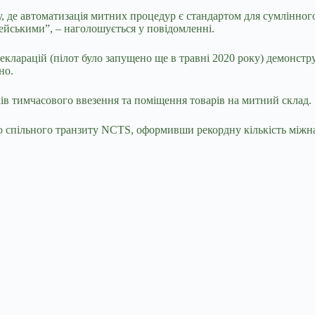
 де автоматизація митних процедур є стандартом для сумлінного
ейськими”, – наголошується у повідомленні.
арацій (пілот було запущено ще в травні 2020 року) демонструє
но.
ів тимчасового ввезення та поміщення товарів на митний склад.
ою спільного транзиту NCTS, оформивши рекордну кількість міжн