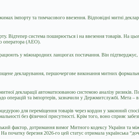
жимах імпорту та тимчасового ввезення. Відповідні митні декла
рту. Відтепер система поширюється і на ввезення товарів. На цьо
о оператора (АЕО).
 працюють у міжнародних ланцюгах постачання. Він підтверджує,
прощене декларування, першочергове виконання митних формаль
митної декларації автоматизованою системою аналізу ризиків. П
щодо операцій та імпортерів, зазначили у Держмитслужбі. Мета – 
цедурою для переміщення товарів через кордон у законний спос
мальності без фізичної присутності. Крім того, воно сприяє заб
ський фактор, дотримання вимог Митного кодексу України та мі
 На початку березня 2026-го цей статус отримала українська “доч