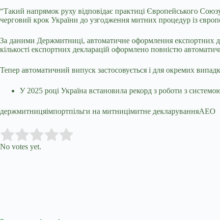
“Такий напрямок руху відповідає практиці Європейського Союзу,
черговий крок України до узгодження митних процедур із європ
За даними Держмитниці, автоматичне оформлення експортних декл
кількості експортних декларацій оформлено повністю автоматич
Тепер автоматичний випуск застосовується і для окремих випадк
У 2025 році Україна встановила рекорд з роботи з систем
держмитницяімпортпільги на митницімитне декларуванняАЕО
Submit Rating
Rate this item:
No votes yet.