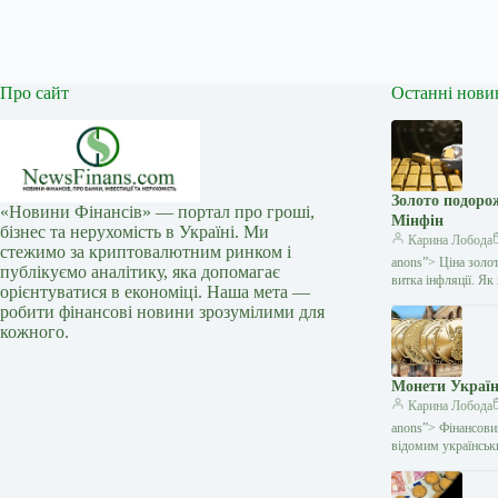
Про сайт
Останні нови
Золото подоро
«Новини Фінансів» — портал про гроші,
Мінфін
бізнес та нерухомість в Україні. Ми
Карина Лобода
стежимо за криптовалютним ринком і
anons”> Ціна золо
публікуємо аналітику, яка допомагає
витка інфляції. Я
орієнтуватися в економіці. Наша мета —
робити фінансові новини зрозумілими для
кожного.
Монети Україн
Карина Лобода
anons”> Фінансови
відомим українсь