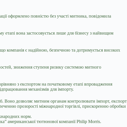
рації оформлено повністю без
участі митника, повідомила
му етапі вона застосовується лише для бізнесу з найвищим
 що компанія є надійною, безпечною та дотримується високих
ностей, зниження ступеня ризику системою митного
орівняно з експортом на початковому етапі впровадження
відпрацювання механізмів для імпорту.
іб. Воно дозволяє митним органам контролювати імпорт, експорт
езпеченню прозорості міжнародної торгівлі, прискоренню обробки
жнародних норм.
ка” американської тютюнової компанії Philip Morris.