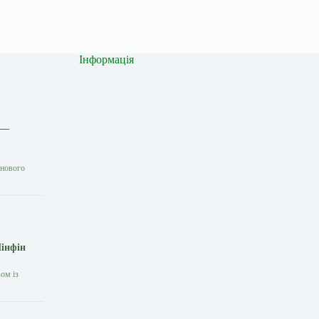
Інформація
 —
 нового
Мінфін
ом із