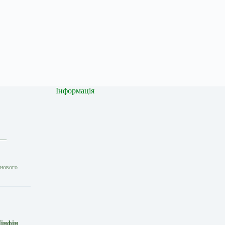
Інформація
 —
 нового
Мінфін