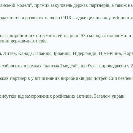
анській моделі”, прямих закупівель держав-партнерів, а також н
здатності та розвиток нашого ОПК – адже це внесок у зміцнення 
 досяг виробничих потужностей на рівні $35 млрд, як повідомил
ативи держав-партнерів.
я, Литва, Канада, Ісландія, Ірландія, Нідерланди, Німеччина, Но
озброєння в рамках “данської моделі”, що була запроваджена у 2
ржав-партнерів у вітчизняних виробників для потреб Сил безпеки
ибутків від заморожених російських активів. Загалом україн