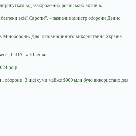
адприбуткам від заморожених російських активів.
безпеки всієї Європи”, – зазначив міністр оборони Денис
и в Міноборони. Для їх повноцінного використання Україна
рвегія, США та Швеція.
024 році.
 і оборони. З цієї суми майже $900 млн було використано для