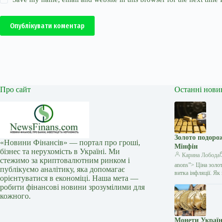
Опублікувати коментар
Про сайт
Останні нови
Золото подоро
«Новини Фінансів» — портал про гроші,
Мінфін
бізнес та нерухомість в Україні. Ми
Карина Лобода
стежимо за криптовалютним ринком і
anons”> Ціна золо
публікуємо аналітику, яка допомагає
витка інфляції. Я
орієнтуватися в економіці. Наша мета —
робити фінансові новини зрозумілими для
кожного.
Монети Україн