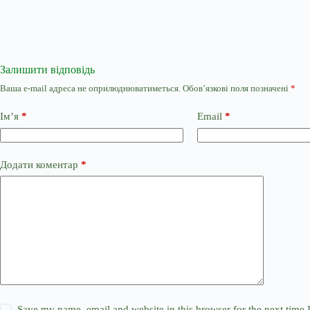
Залишити відповідь
Ваша e-mail адреса не оприлюднюватиметься.
Обов’язкові поля позначені
*
Ім’я
*
Email
*
Додати коментар
*
Save my name, email and website in this browser for the next time