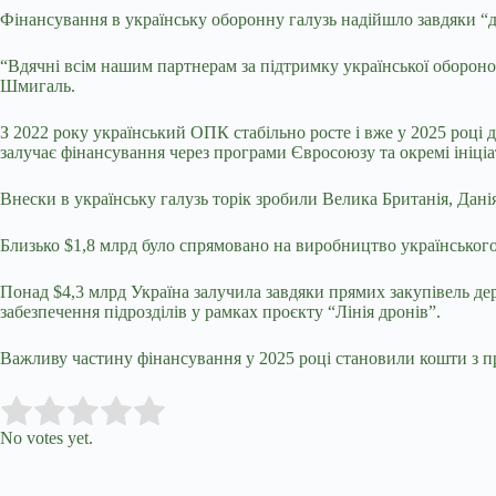
Фінансування в українську оборонну галузь надійшло завдяки “д
“Вдячні всім нашим партнерам за підтримку української обороно
Шмигаль.
З 2022 року український ОПК стабільно росте і вже у 2025 році
залучає фінансування через програми Євросоюзу та окремі ініці
Внески в українську галузь торік зробили Велика Британія, Дані
Близько $1,8 млрд було спрямовано на виробництво українського 
Понад $4,3 млрд Україна залучила завдяки прямих закупівель де
забезпечення підрозділів у рамках проєкту “Лінія дронів”.
Важливу частину фінансування у 2025 році становили кошти з пр
Submit Rating
Rate this item:
No votes yet.