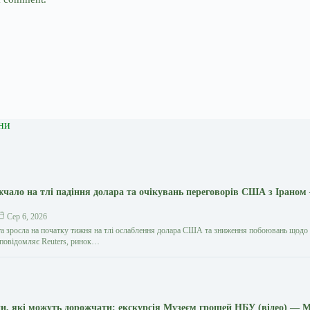
ни
жчало на тлі падіння долара та очікувань переговорів США з Іраном
Сер 6, 2026
та зросла на початку тижня на тлі ослаблення долара США та зниження побоювань щодо
к повідомляє Reuters, ринок…
и, які можуть дорожчати: екскурсія Музеєм грошей НБУ (відео) — 