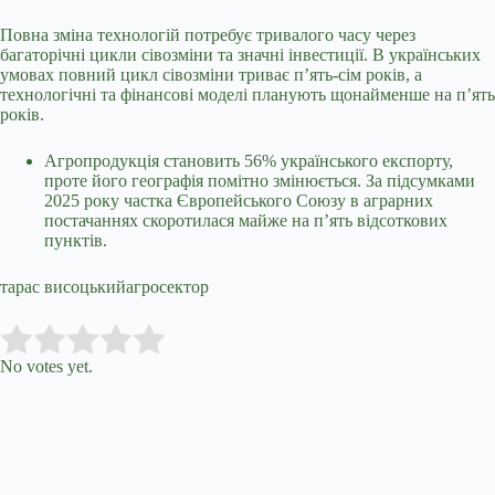
Повна зміна технологій потребує тривалого часу через
багаторічні цикли сівозміни та значні інвестиції. В українських
умовах повний цикл сівозміни триває п’ять-сім років, а
технологічні та фінансові моделі планують щонайменше на п’ять
років.
Агропродукція становить 56% українського експорту,
проте його географія помітно змінюється. За підсумками
2025 року частка Європейського Союзу в аграрних
постачаннях скоротилася майже на п’ять відсоткових
пунктів.
тарас висоцькийагросектор
Submit Rating
Rate this item:
No votes yet.