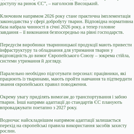
доступу на ринок ЄС”, – наголосив Висоцький.
Ключовим напрямом 2026 року стане практична імплементація
законодавства у сфері добробуту тварин. Відповідна нормативна
база набрала чинності в січні 2026 року, а тепер головне
завдання – її виконання безпосередньо на рівні господарств.
Передусім виробники тваринницької продукції мають привести
інфраструктуру та обладнання для утримання тварин у
відповідність до вимог Європейського Союзу – зокрема стійла,
системи утримання й догляду.
Паралельно необхідно підготувати персонал: працівники, які
працюють із тваринами, мають пройти навчання та підтвердити
знання європейських правил поводження.
Окрему увагу приділять вимогам до транспортування і забою
тварин. Інші напрями адаптації до стандартів ЄС планують
впроваджувати поетапно з 2027 року.
Водночас найскладнішим напрямом адаптації залишається
перехід на європейські правила використання засобів захисту
рослин.