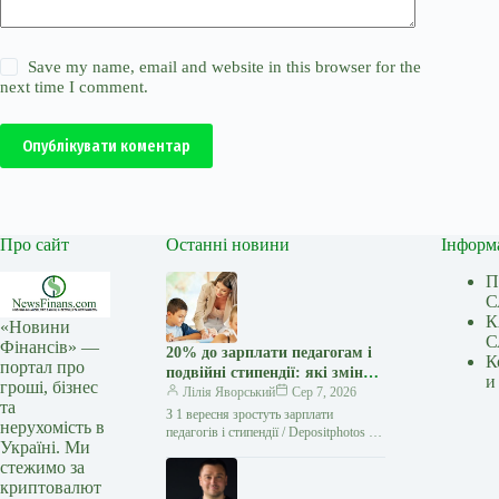
Save my name, email and website in this browser for the
next time I comment.
Опублікувати коментар
Про сайт
Останні новини
Інформ
П
С
К
«Новини
С
Фінансів» —
20% до зарплати педагогам і
К
портал про
подвійні стипендії: які зміни з
и
гроші, бізнес
1 вересня
Лілія Яворський
Сер 7, 2026
та
З 1 вересня зростуть зарплати
нерухомість в
педагогів і стипендії / Depositphotos З 1
Україні. Ми
вересня в Україні набудуть чинності
стежимо за
нові соціальні ініціативи…
криптовалют