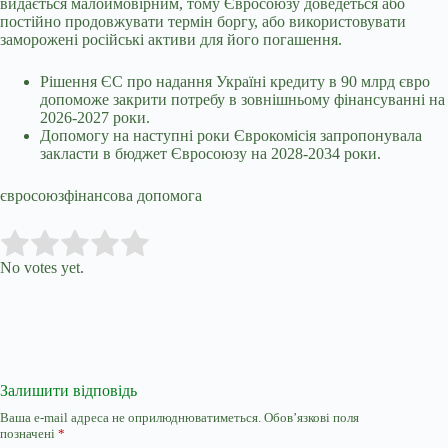
видається малоймовірним, тому Євросоюзу доведеться або
постійно продовжувати термін боргу, або використовувати
заморожені російські активи для його погашення.
Рішення ЄС про надання Україні кредиту в 90 млрд євро
допоможе закрити потребу в зовнішньому фінансуванні на
2026-2027 роки.
Допомогу на наступні роки Єврокомісія запропонувала
закласти в бюджет Євросоюзу на 2028-2034 роки.
євросоюзфінансова допомога
Submit Rating
Rate this item:
No votes yet.
Залишити відповідь
Ваша e-mail адреса не оприлюднюватиметься.
Обов’язкові поля
позначені
*