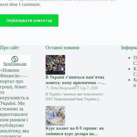
next time I comment.
Опублікувати коментар
Про сайт
Останні новини
Інформ
П
С
К
«Новини
С
Фінансів» —
В Україні з’явиться пам’ятна
К
портал про
монета: кому присвячена —
и
гроші, бізнес
Delo.ua
Лілія Яворський
Сер 7, 2026
та
В Україні з’явиться пам’ятна монета /
нерухомість в
НБУ Національний банк України у
Україні. Ми
2026 році випустить пам’ятну монету,
стежимо за
присвячену Папі Римському Іоанну…
криптовалют
ним ринком і
публікуємо
Курс валют на 8-9 серпня: як
аналітику, яка
змінився курс долара на
допомагає