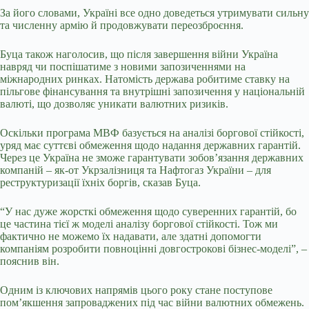
За його словами, Україні все одно доведеться утримувати сильну
та численну армію й продовжувати переозброєння.
Буца також наголосив, що після завершення війни Україна
навряд чи поспішатиме з новими запозиченнями на
міжнародних ринках. Натомість держава робитиме ставку на
пільгове фінансування та внутрішні запозичення у національній
валюті, що дозволяє уникати валютних ризиків.
Оскільки програма МВФ базується на аналізі боргової стійкості,
уряд має суттєві обмеження щодо надання державних гарантій.
Через це Україна не зможе гарантувати зобов’язання державних
компаній – як-от Укрзалізниця та Нафтогаз України – для
реструктуризації їхніх боргів, сказав Буца.
“У нас дуже жорсткі обмеження щодо суверенних гарантій, бо
це частина тієї ж моделі аналізу боргової стійкості. Тож ми
фактично не можемо їх надавати, але здатні допомогти
компаніям розробити повноцінні довгострокові бізнес-моделі”, –
пояснив він.
Одним із ключових напрямів цього року стане поступове
пом’якшення запроваджених під час війни валютних обмежень.