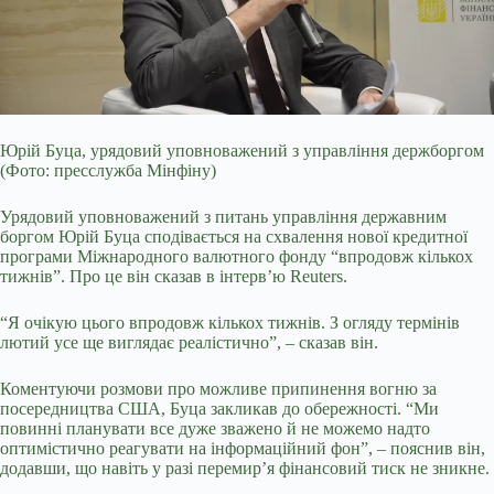
Юрій Буца, урядовий уповноважений з управління держборгом
(Фото: пресслужба Мінфіну)
Урядовий уповноважений з питань управління державним
боргом Юрій Буца сподівається
на схвалення нової кредитної
програми Міжнародного валютного фонду “впродовж кількох
тижнів”. Про це він сказав в інтерв’ю Reuters.
“Я очікую цього впродовж кількох тижнів. З огляду термінів
лютий усе ще виглядає реалістично”, – сказав він.
Коментуючи розмови про можливе припинення вогню за
посередництва США, Буца закликав до обережності. “Ми
повинні планувати все дуже зважено й не можемо надто
оптимістично реагувати на інформаційний фон”, – пояснив він,
додавши, що навіть у разі перемир’я фінансовий тиск не зникне.