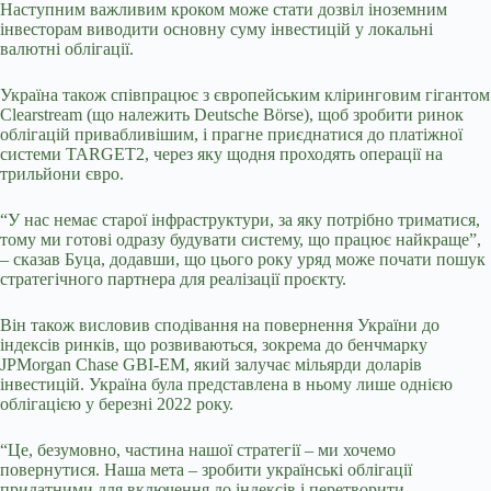
Наступним важливим кроком може стати дозвіл іноземним
інвесторам виводити основну суму інвестицій у локальні
валютні облігації.
Україна також співпрацює з європейським кліринговим гігантом
Clearstream (що належить Deutsche Börse), щоб зробити ринок
облігацій привабливішим, і прагне приєднатися до платіжної
системи TARGET2, через яку щодня проходять операції на
трильйони євро.
“У нас немає старої інфраструктури, за яку потрібно триматися,
тому ми готові одразу будувати систему, що працює найкраще”,
– сказав Буца, додавши, що цього року уряд може почати пошук
стратегічного партнера для реалізації проєкту.
Він також висловив сподівання на повернення України до
індексів ринків, що розвиваються, зокрема до бенчмарку
JPMorgan Chase GBI-EM, який залучає мільярди доларів
інвестицій. Україна була представлена в ньому лише однією
облігацією у березні 2022 року.
“Це, безумовно, частина нашої стратегії – ми хочемо
повернутися. Наша мета – зробити українські облігації
придатними для включення до індексів і перетворити