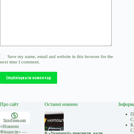
Save my name, email and website in this browser for the
next time I comment.
Опублікувати коментар
Про сайт
Останні новини
Інформ
П
С
К
«Новини
С
Фінансів» —
В «Укрпошті» пояснили, коли