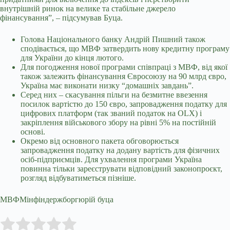
внутрішній ринок на велике та стабільне джерело
фінансування”, – підсумував Буца.
Голова Національного банку Андрій Пишний також
сподівається, що МВФ затвердить нову кредитну програму
для України до кінця лютого.
Для погодження нової програми співпраці з МВФ, від якої
також залежить фінансування Євросоюзу на 90 млрд євро,
Україна має виконати низку “домашніх завдань”.
Серед них – скасування пільги на безмитне ввезення
посилок вартістю до 150 євро, запровадження податку для
цифрових платформ (так званий податок на OLX) і
закріплення військового збору на рівні 5% на постійній
основі.
Окремо від основного пакета обговорюється
запровадження податку на додану вартість для фізичних
осіб-підприємців. Для ухвалення програми Україна
повинна тільки зареєструвати відповідний законопроєкт,
розгляд відбуватиметься пізніше.
МВФМінфіндержборгюрій буца
Submit Rating
Rate this item: