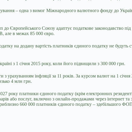
ування – одна з вимог Міжнародного валютного фонду до Україн
п до Європейського Союзу адаптує податкове законодавство під 
В, але в межах 85 000 євро.
датку на додану вартість платників єдиного податку не будуть с
раїні з 1 січня 2015 року, коли його підвищили з 300 000 грн.
и з урахуванням інфляції за 11 років. За курсом валют на 1 січня 
изько 4 млн грн.
2027 року платники єдиного податку (крім електронних резиденті
оварів або послуг, включно з онлайн-продажами через інтернет т
 приблизно 660 000 платників єдиного податку – здебільшого ФОПі