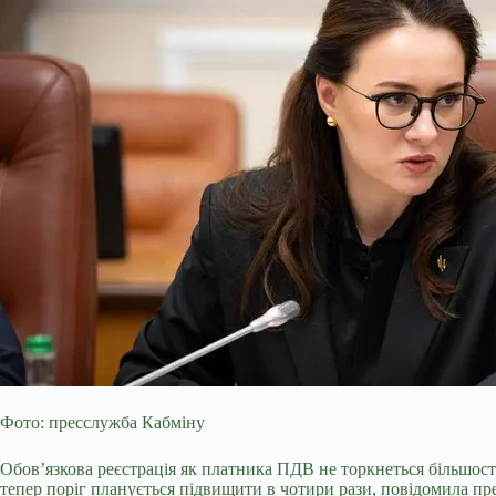
Фото: пресслужба Кабміну
Обов’язкова реєстрація як платника ПДВ не торкнеться більшост
тепер поріг планується підвищити в чотири рази, повідомила пре