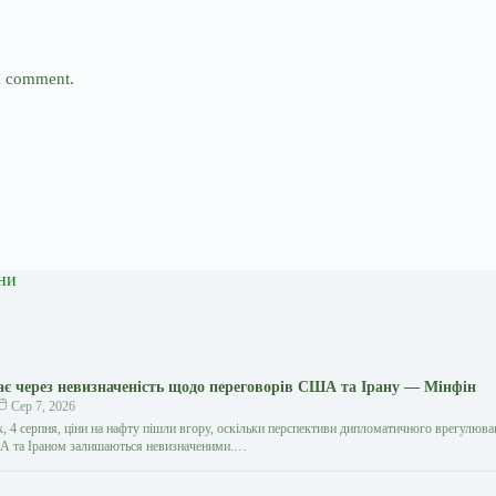
 I comment.
ни
є через невизначеність щодо переговорів США та Ірану — Мінфін
Сер 7, 2026
к, 4 серпня, ціни на нафту пішли вгору, оскільки перспективи дипломатичного врегулюв
А та Іраном залишаються невизначеними.…