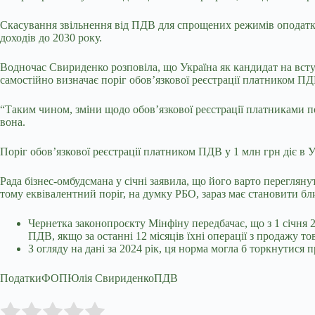
Скасування звільнення від ПДВ для спрощених режимів оподатк
доходів до 2030 року.
Водночас Свириденко розповіла, що Україна як кандидат на всту
самостійно визначає поріг обов’язкової реєстрації платником ПД
“Таким чином, зміни щодо обов’язкової реєстрації платниками по
вона.
Поріг обов’язкової реєстрації платником ПДВ у 1 млн грн діє в Ук
Рада бізнес-омбудсмана у січні заявила, що його варто переглянут
тому еквівалентний поріг, на думку РБО, зараз має становити бл
Чернетка законопроєкту Мінфіну передбачає, що з 1 січня 
ПДВ, якщо за останні 12 місяців їхні операції з продажу т
З огляду на дані за 2024 рік, ця норма могла б торкнутися
ПодаткиФОПЮлія СвириденкоПДВ
Submit Rating
Rate this item: