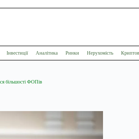
Інвестиції
Аналітика
Ринки
Нерухомість
Крипто
ься більшості ФОПів