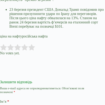
23 березня президент США Дональд Трамп повідомив про
рішення призупинити удари по Ірану для переговорів.
Після цього ціна нафту обвалилася на 13%. Станом на
ранок 24 березня вартість ф’ючерсів на еталонний сорт
Brent перебуває на позначці $101.
ціна на нафтуросійська нафта
Submit Rating
Rate this item:
No votes yet.
Залишити відповідь
Ваша e-mail адреса не оприлюднюватиметься.
Обов’язкові поля
позначені
*
Ім’я
*