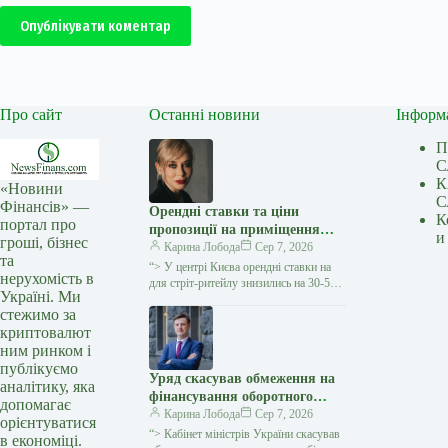
Опублікувати коментар
Про сайт
Останні новини
Інформ
П
С
К
«Новини
С
Фінансів» —
Орендні ставки та ціни
К
портал про
пропозиції на приміщення
и
гроші, бізнес
стріт-ритейлу у центрі Києва
Карина Лобода
Сер 7, 2026
та
впали вдвічі з 2021р – UTG
“> У центрі Києва орендні ставки на
нерухомість в
для стріт-ритейлу знизились на 30-50%
Україні. Ми
в доларовому еквіваленті, ціни
стежимо за
пропозиції таких фасадних
криптовалют
приміщень…
ним ринком і
публікуємо
Уряд скасував обмеження на
аналітику, яка
фінансування оборотного
допомагає
капіталу аграріїв за
Карина Лобода
Сер 7, 2026
орієнтуватися
програмою “5-7-9%”
“> Кабінет міністрів України скасував
в економіці.