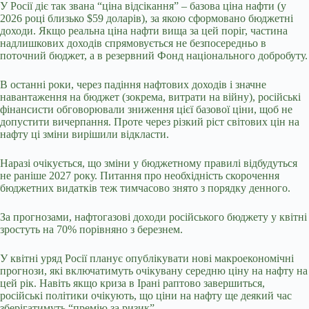
У Росії діє так звана “ціна відсікання” – базова ціна нафти (у
2026 році близько $59 доларів), за якою сформовано бюджетні
доходи. Якщо реальна ціна нафти вища за цей поріг, частина
надлишкових доходів спрямовується не безпосередньо в
поточний бюджет, а в резервний Фонд національного добробуту.
В останні роки, через падіння нафтових доходів і значне
навантаження на бюджет (зокрема, витрати на війну), російські
фінансисти обговорювали зниження цієї базової ціни, щоб не
допустити вичерпання. Проте через різкий ріст світових цін на
нафту ці зміни вирішили відкласти.
Наразі очікується, що зміни у бюджетному правилі відбудуться
не раніше 2027 року. Питання про необхідність скорочення
бюджетних видатків теж тимчасово знято з порядку денного.
За прогнозами, нафтогазові доходи російського бюджету у квітні
зростуть на 70% порівняно з березнем.
У квітні уряд Росії планує опублікувати нові макроекономічні
прогнози, які включатимуть очікувану середню ціну на нафту на
цей рік. Навіть якщо криза в Ірані раптово завершиться,
російські політики очікують, що ціни на нафту ще деякий час
зберігатимуть “премію за ризик”.