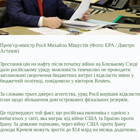
Прем’єр-міністр Росії Михайло Мішустін (Фото: EPA / Дмитро
Астахов)
Зростання цін на нафту після початку війни на Близькому Сході
дало російському уряду можливість
тимчасово не проводити
заплановані скорочення бюджетних витрат і відкласти зміни у
бюджетній політиці, повідомило у вівторок Reuters.
За словами трьох джерел агентства, уряд Росії вирішив відкласти
план щодо збільшення довгострокових фіскальних резервів.
Це підтверджує той факт, що російська економіка є однією з
небагатьох у світі, яка виграє від війни США та Ізраїлю проти
Ірану. За деякими оцінками, через війну США проти Ірану
доходи Кремля можуть зрости до $14 млрд на місяць додатково.