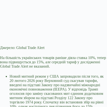
Джерело: Global Trade Alert
На більшість українських товарів раніше діяла ставка 10%, тепер
вона підвищується до 15%, але середній тариф у дослідженні
Global Trade Alert не вказаний.
Новий митний режим у США запровадили після того, як
20 лютого 2026 року Верховний суд скасував тарифи,
введені на підставі Закону про надзвичайні міжнародні
економічні повноваження (IEEPA). У відповідь Трамп
оголосив про заміну скасованих мит єдиним додатковим
митним збором на підставі Розділу 122 Закону про
торгівлю 1974 року. Спочатку він встановив збір на рівні
10%, однак наступного дня підвищив його до 15%.