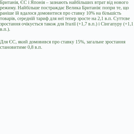
Британія, ЄС і Японія – зазнають найбільших втрат від нового
режиму. Найбільше постраждає Велика Британія: попри те, що
раніше їй вдалося домовитися про ставку 10% на більшість
товарів, середній тариф для неї тепер зросте на 2,1 в.п. Суттєве
зростання очікується також для Італії (+1,7 в.п.) і Сінгапуру (+1,1
в.п.).
Для ЄС, який домовився про ставку 15%, загальне зростання
становитиме 0,8 в.п.