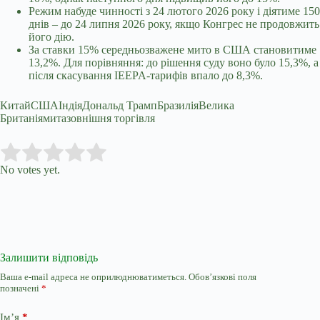
Режим набуде чинності з 24 лютого 2026 року і діятиме 150
днів – до 24 липня 2026 року, якщо Конгрес не продовжить
його дію.
За ставки 15% середньозважене мито в США становитиме
13,2%. Для порівняння: до рішення суду воно було 15,3%, а
після скасування IEEPA-тарифів впало до 8,3%.
КитайСШАІндіяДональд ТрампБразиліяВелика
Британіямитазовнішня торгівля
Submit Rating
Rate this item:
No votes yet.
Залишити відповідь
Ваша e-mail адреса не оприлюднюватиметься.
Обов’язкові поля
позначені
*
Ім’я
*