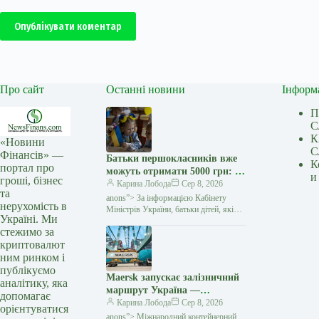
Опублікувати коментар
Про сайт
Останні новини
Інформ
П
С
К
«Новини
С
Фінансів» —
Батьки першокласників вже
К
портал про
можуть отримати 5000 грн: як
и
гроші, бізнес
оформити «Пакунок
Карина Лобода
Сер 8, 2026
та
школяра» — Мінфін
anons”> За інформацією Кабінету
нерухомість в
Міністрів України, батьки дітей, які
Україні. Ми
у 2026−2027 навчальному році йдуть
стежимо за
до першого класу, вже можуть подати
криптовалют
заяву на отримання
ним ринком і
публікуємо
Maersk запускає залізничний
аналітику, яка
маршрут Україна —
допомагає
Констанца через атаки на
Карина Лобода
Сер 8, 2026
орієнтуватися
чорноморські порти —
anons”> Міжнародний контейнерний