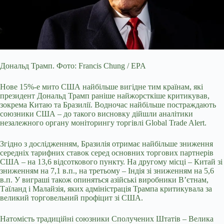
Дональд Трамп. Фото: Francis Chung / EPA
Нове 15%-е мито США найбільше вигідне тим країнам, які
президент Дональд Трамп раніше найжорсткіше критикував,
зокрема Китаю та
Бразилії. Водночас найбільше постраждають
союзники США – до такого висновку дійшли аналітики
незалежного органу моніторингу торгівлі Global Trade Alert.
Згідно з дослідженням, Бразилія отримає найбільше зниження
середніх тарифних ставок серед основних торгових партнерів
США – на 13,6 відсоткового пункту. На другому місці – Китай зі
зниженням на 7,1 в.п., на третьому – Індія зі зниженням на 5,6
в.п. У виграші також опиняться азійські виробники В’єтнам,
Таїланд і Малайзія, яких адміністрація Трампа критикувала за
великий торговельний профіцит зі США.
Натомість традиційні союзники Сполучених Штатів – Велика