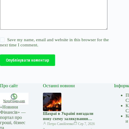
Save my name, email and website in this browser for the
next time I comment.
Опублікувати коментар
Про сайт
Останні новини
Інформ
П
С
К
«Новини
С
Фінансів» —
Шахраї в Україні вигадали
К
портал про
нову схему залякування
и
гроші, бізнес
власників бізнесу
Петро Самійленко
Сер 7, 2026
та