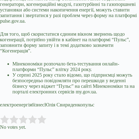
генератори, когенераційні модулі, газотурбінні та газопоршневі
установки або системи накопичення енергії, можуть ставити
запитання і звертатися у разі проблем через форму на платформі
pulse.gov.ua.
Для того, щоб скористатися єдиним вікном звернень щодо
когенерації, потрібно увійти в кабінет на платформі “Пульс”,
заповнити форму запиту і в темі додатково зазначити
“Когенерація”.
Мінекономіки розпочало бета-тестування онлайн-
платформи “Пульс” влітку 2024 року.
У серпні 2025 року стало відомо, що підприємці можуть
безпосередньо повідомляти про перешкоди у веденні
бізнесу через віджет “Пульс” на сайті Мінекономіки та на
порталі електронних сервісів my.gov.ua.
електроенергіябізнесЮлія Свириденкопульс
Submit Rating
Rate this item:
No votes yet.