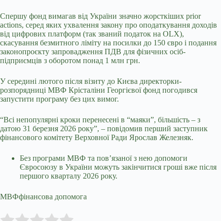
Спершу фонд вимагав від України значно жорсткіших prior
actions, серед яких ухвалення закону про оподаткування доходів
від цифрових платформ (так званий податок на OLX),
скасування безмитного ліміту на посилки до 150 євро і подання
законопроєкту запровадження ПДВ для фізичних осіб-
підприємців з оборотом понад 1 млн грн.
У середині лютого після візиту до Києва директорки-
розпорядниці МВФ Крісталіни Георгієвої фонд погодився
запустити програму без цих вимог.
“Всі непопулярні кроки перенесені в “маяки”, більшість – з
датою 31 березня 2026 року”, – повідомив перший заступник
фінансового комітету Верховної Ради Ярослав Железняк.
Без програми МВФ та пов’язаної з нею допомоги
Євросоюзу в України можуть закінчитися гроші вже після
першого кварталу 2026 року.
МВФфінансова допомога
Submit Rating
Rate this item: