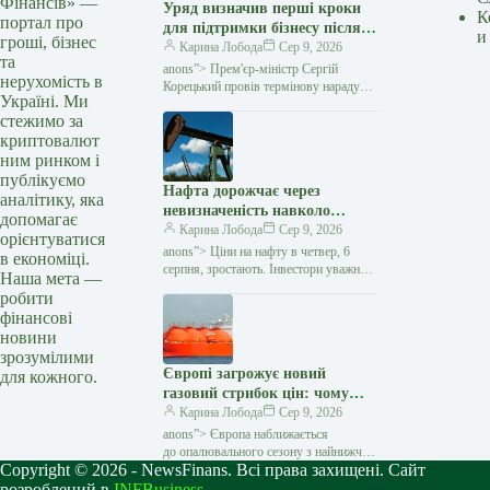
Фінансів» —
Уряд визначив перші кроки
К
портал про
для підтримки бізнесу після
и
гроші, бізнес
російських атак — Мінфін
Карина Лобода
Сер 9, 2026
та
anons”> Прем'єр-міністр Сергій
нерухомість в
Корецький провів термінову нараду
Україні. Ми
з представниками бізнесу, ритейлу
стежимо за
та логістичних компаній після серії
криптовалют
російських ударів
ним ринком і
публікуємо
Нафта дорожчає через
аналітику, яка
невизначеність навколо
допомагає
переговорів Ірану та Оману
Карина Лобода
Сер 9, 2026
орієнтуватися
— Мінфін
anons”> Ціни на нафту в четвер, 6
в економіці.
серпня, зростають. Інвестори уважно
Наша мета —
стежать за переговорами між Іраном
робити
та Оманом щодо відновлення
фінансові
судноплавства через Ормузьку
новини
протоку,
зрозумілими
Європі загрожує новий
для кожного.
газовий стрибок цін: чому
сховища майже порожні перед
Карина Лобода
Сер 9, 2026
зимою — Мінфін
anons”> Європа наближається
до опалювального сезону з найнижчим
Copyright © 2026 - NewsFinans. Всі права захищені. Сайт
за всю історію спостережень рівнем
запасів природного газу для початку
розроблений в
INFBusiness