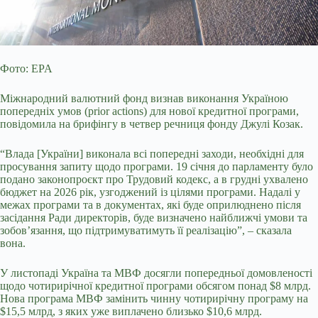
Фото: EPA
Міжнародний валютний фонд визнав виконання Україною
попередніх умов (prior actions) для нової кредитної програми,
повідомила на брифінгу в четвер речниця фонду
Джулі Козак.
“Влада [України] виконала всі попередні заходи, необхідні для
просування запиту щодо програми. 19 січня до парламенту було
подано законопроєкт про Трудовий кодекс, а в грудні ухвалено
бюджет на 2026 рік, узгоджений із цілями програми. Надалі у
межах програми та в документах, які буде оприлюднено після
засідання Ради директорів, буде визначено найближчі умови та
зобов’язання, що підтримуватимуть її реалізацію”, – сказала
вона.
У листопаді Україна та МВФ досягли попередньої домовленості
щодо чотирирічної кредитної програми обсягом понад $8 млрд.
Нова програма МВФ замінить чинну чотирирічну програму на
$15,5 млрд, з яких уже виплачено близько $10,6 млрд.