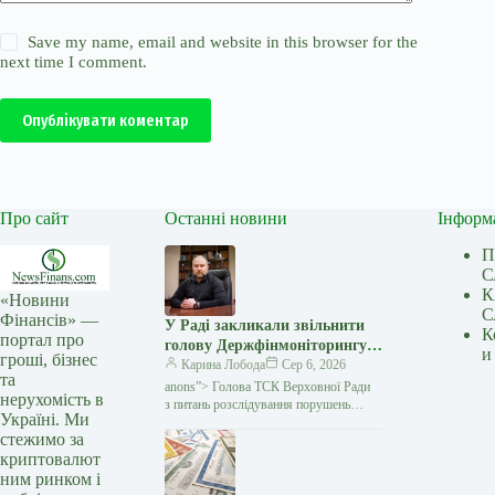
Save my name, email and website in this browser for the
next time I comment.
Опублікувати коментар
Про сайт
Останні новини
Інформ
П
С
К
«Новини
С
Фінансів» —
У Раді закликали звільнити
К
портал про
голову Держфінмоніторингу
и
гроші, бізнес
Філіпа Проніна — Мінфін
Карина Лобода
Сер 6, 2026
та
anons”> Голова ТСК Верховної Ради
нерухомість в
з питань розслідування порушень
Україні. Ми
у сфері оборони та антикорупційного
стежимо за
законодавства Олексій Гончаренко
криптовалют
звернувся до прем'єр-міністра
ним ринком і