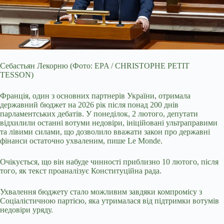
Себастьян Лекорню (Фото: EPA / CHRISTOPHE PETIT
TESSON)
Франція, один з основних партнерів України, отримала
державний бюджет на 2026 рік після понад 200 днів
парламентських дебатів. У понеділок, 2 лютого, депутати
відхилили останні вотуми недовіри, ініційовані ультраправими
та лівими силами, що дозволило вважати закон про державні
фінанси остаточно ухваленим, пише Le Monde.
Очікується, що він набуде чинності приблизно 10 лютого, після
того, як текст проаналізує Конституційна рада.
Ухвалення бюджету стало можливим завдяки компромісу з
Соціалістичною партією, яка утрималася від підтримки вотумів
недовіри уряду.