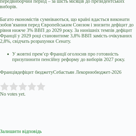
передвиборчий період – за шість місяців до президентських
виборів.
Багато економістів сумніваються, що країні вдасться виконати
зобов’язання перед Європейським Союзом і знизити дефіцит до
рівня нижче 3% ВВП до 2029 року. За нинішніх темпів дефіцит
Франції у 2029 році становитиме 3,8% ВВП замість очікуваних
2,8%, свідчать розрахунки Сенату.
У жовтні прем’єр Франції оголосив про готовність
призупинити пенсійну реформу до виборів 2027 року.
Франціядефіцит бюджетуСебастьян Лекорнюбюджет-2026
Submit Rating
Rate this item:
No votes yet.
Залишити відповідь