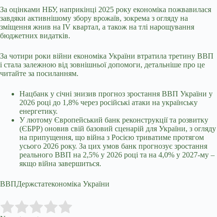
За оцінками НБУ, наприкінці 2025 року економіка пожвавилася
завдяки активнішому збору врожаїв, зокрема з огляду на
зміщення жнив на IV квартал, а також на тлі нарощування
бюджетних видатків.
За чотири роки війни економіка України втратила третину ВВП
і стала залежною від зовнішньої допомоги, детальніше про це
читайте за посиланням.
Нацбанк у січні знизив прогноз зростання ВВП України у
2026 році до 1,8% через російські атаки на українську
енергетику.
У лютому Європейський банк реконструкції та розвитку
(ЄБРР) оновив свій базовий сценарій для України, з огляду
на припущення, що війна з Росією триватиме протягом
усього 2026 року. За цих умов банк прогнозує зростання
реального ВВП на 2,5% у 2026 році та на 4,0% у 2027-му –
якщо війна завершиться.
ВВПДержстатекономіка України
Submit Rating
Rate this item: