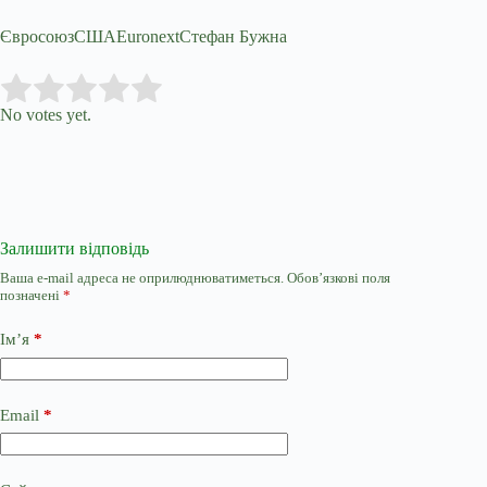
ЄвросоюзСШАEuronextСтефан Бужна
Submit Rating
Rate this item:
No votes yet.
Залишити відповідь
Ваша e-mail адреса не оприлюднюватиметься.
Обов’язкові поля
позначені
*
Ім’я
*
Email
*