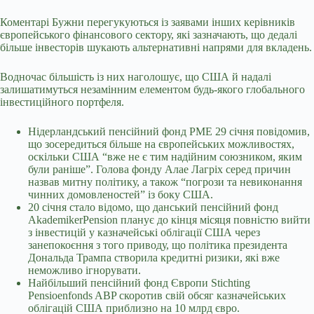
Коментарі Бужни перегукуються із заявами інших керівників
європейського фінансового сектору, які зазначають, що дедалі
більше інвесторів шукають альтернативні напрями для вкладень.
Водночас більшість із них наголошує, що США й надалі
залишатимуться незамінним елементом будь-якого глобального
інвестиційного портфеля.
Нідерландський пенсійний фонд PME 29 січня повідомив,
що зосередиться більше на європейських можливостях,
оскільки США “вже не є тим надійним союзником, яким
були раніше”. Голова фонду Алае Лагріх серед причин
назвав митну політику, а також “погрози та невиконання
чинних домовленостей” із боку США.
20 січня стало відомо, що данський пенсійний фонд
AkademikerPension планує до кінця місяця повністю вийти
з інвестицій у казначейські облігації США через
занепокоєння з того приводу, що політика президента
Дональда Трампа створила кредитні ризики, які вже
неможливо ігнорувати.
Найбільший пенсійний фонд Європи Stichting
Pensioenfonds ABP скоротив свій обсяг казначейських
облігацій США приблизно на 10 млрд євро.