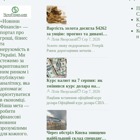
П
С
К
«Новини
С
Фінансів» —
Вартість золота досягла $4262
К
портал про
за унцію: прогноз та динаміка
и
гроші, бізнес
цін
Лілія Яворський
Сер 7, 2026
та
Золото знову подорожчало / Freepik
нерухомість в
Ринок дорогоцінних металів
Україні. Ми
зафіксував найбільший тижневий
стежимо за
підйом за останні місяці. Золото
криптовалют
утримує рівень понад $4200…
ним ринком і
публікуємо
Курс валют на 7 серпня: як
аналітику, яка
змінився курс долара на
допомагає
сьогодні?
Лілія Яворський
Сер 7, 2026
орієнтуватися
Нацбанк встановив офіційний курс
в економіці.
долара Офіційний курс долара США
Наша мета —
щодо гривні зріс на сім копійок,
робити
водночас євро подорожчало на п’ять…
фінансові
новини
зрозумілими
Через обстріл Києва знищено
для кожного.
найбільший склад спецодягу