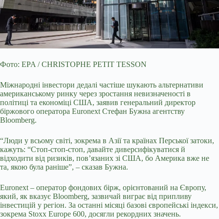
Фото: EPA / CHRISTOPHE PETIT TESSON
Міжнародні інвестори дедалі частіше шукають альтернативи
американському ринку через зростання невизначеності в
політиці та економіці
США, заявив генеральний директор
біржового оператора Euronext Стефан Бужна агентству
Bloomberg.
“Люди у всьому світі, зокрема в Азії та країнах Перської затоки,
кажуть: “Стоп-стоп-стоп, давайте диверсифікуватися й
відходити від ризиків, пов’язаних зі США, бо Америка вже не
та, якою була раніше”, – сказав Бужна.
Euronext – оператор фондових бірж, орієнтований на Європу,
який, як вказує Bloomberg, зазвичай виграє від припливу
інвестицій у регіон. За останні місяці базові європейські індекси,
зокрема Stoxx Europe 600, досягли рекордних значень.