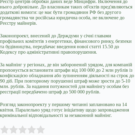
Реєстр центрів обробки даних веде Мінцифри. Включення до
нього добровільне. До власникам таких об'єктів пред'являються
додаткові вимоги: це має бути громадянин РФ без другого
громадянства чи російська юридична особа, не включене до
Реєстру майнерів.
Законопроект, внесений до Держдуми у січні главами
профільних комітетів з енергетики, фінансового ринку, безпеки
та будівництва, передбачає введення нової статті 15.50 до
Кодексу про адміністративні правопорушення.
За майнінг у регіонах, де він заборонений урядом, для компаній
пропонується встановити штрафи від 100 000 до 2 млн рублів із
конфіскацією обладнання або зупиненням діяльності на строк до
90 діб. При повторному порушенні штраф може зрости до 5-10
млн. рублів. За надання потужностей для майнінгу особам без
реєстрації передбачено штраф до 500 000 рублів.
Розгляд законопроекту у першому читанні заплановано на 14
квітня. Паралельно уряд готує ініціативу щодо запровадження
кримінальної відповідальності за незаконний майнінг.
Submit Rating
Rate this item: