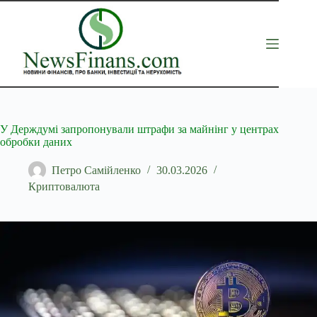
Перейти
до
вмісту
У Держдумі запропонували штрафи за майнінг у центрах
обробки даних
Петро Самійленко
30.03.2026
Криптовалюта