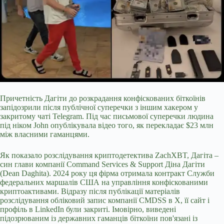
Причетність Дагіти до розкрадання
конфіскованих біткоїнів
запідозрили після публічної суперечки з іншим хакером у
закритому чаті Telegram. Під час письмової суперечки людина
під ніком John опублікувала відео того, як перекладає $23 млн
між власними гаманцями.
Як показало розслідування криптодетектива ZachXBT, Дагіта –
син глави компанії Command Services & Support Діна Дагіти
(Dean Daghita). 2024 року ця фірма отримала контракт Служби
федеральних маршалів США на управління конфіскованими
криптоактивами. Відразу після публікації матеріалів
розслідування обліковий запис компанії CMDSS в X, її сайт і
профіль в LinkedIn були закриті. Імовірно, виведені
підозрюваним із державних гаманців біткоїни пов'язані із