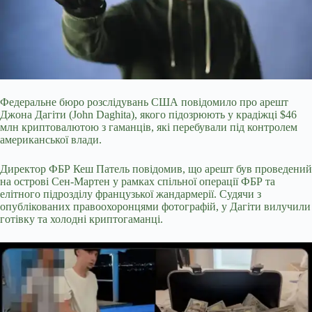
Федеральне бюро розслідувань США повідомило про арешт
Джона Дагіти (John Daghita), якого підозрюють у крадіжці $46
млн криптовалютою з гаманців, які перебували під контролем
американської влади.
Директор ФБР Кеш Патель повідомив, що арешт був проведений
на острові Сен-Мартен у рамках спільної операції ФБР та
елітного підрозділу французької жандармерії. Судячи з
опублікованих правоохоронцями фотографій, у Дагіти вилучили
готівку та холодні криптогаманці.