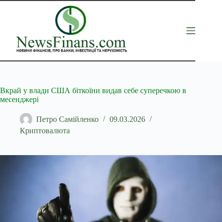
Перейти
до
вмісту
Вкрай у влади США біткоїни видав себе суперечкою в
месенджері
Петро Самійленко
09.03.2026
Криптовалюта