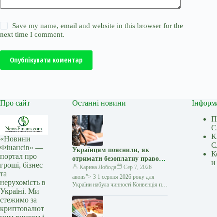
Save my name, email and website in this browser for the
next time I comment.
Опублікувати коментар
Про сайт
Останні новини
Інформ
П
С
К
«Новини
С
Фінансів» —
Українцям пояснили, як
К
портал про
отримати безоплатну правову
и
гроші, бізнес
допомогу за кордоном:
Карина Лобода
Сер 7, 2026
та
покрокова інструкція —
anons”> З 1 серпня 2026 року для
нерухомість в
Мінфін
України набула чинності Конвенція про
Україні. Ми
міжнародний доступ до правосуддя,
стежимо за
укладена в рамках Гаазької
криптовалют
конференції з міжнародного…