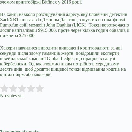
зломом криптобіржі Bitfinex у 2016 році.
На хайпі навколо розслідування адресу, яку блокчейн-детектив
ZachXBT пов'язав із Джоном Дагітою, запустив на платформі
Pump.fun свій мемкоін John Daghita (LICK). Токен короткочасно
досяг капіталізації $915 000, проте через кілька годин обвалив її
нижче за $25 000.
Хакери навчилися виводити викрадені криптовалюти за дві
секунди після злому гаманців жертв, повідомили експерти
швейцарської компанії Global Ledger, що працює в галузі
кібербезпеки. Однак зловмисникам потрібно в середньому
десять днів, щоб досягти кінцевої точки відмивання коштів на
кшталт бірж або міксерів.
Submit Rating
Rate this item:
No votes yet.
Залишити відповідь