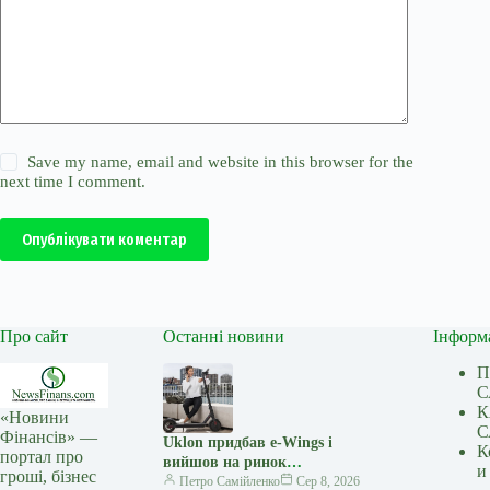
Save my name, email and website in this browser for the
next time I comment.
Опублікувати коментар
Про сайт
Останні новини
Інформ
П
С
К
«Новини
С
Фінансів» —
Uklon придбав e-Wings і
К
портал про
вийшов на ринок
и
гроші, бізнес
електросамокатів
Петро Самійленко
Сер 8, 2026