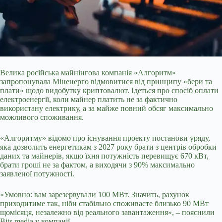
Велика російська майнінгова компанія «Алгоритм»
запропонувала Міненерго відмовитися від принципу «бери та
плати» щодо видобутку криптовалют. Ідеться про спосіб оплати
електроенергії, коли майнер платить не за фактично
використану електрику, а за майже повний обсяг максимально
можливого споживання.
«Алгоритму» відомо про існування проекту постанови уряду,
яка дозволить енергетикам з 2027 року брати з центрів обробки
даних та майнерів, якщо їхня потужність перевищує 670 кВт,
брати гроші не за
фактом, а виходячи з 90% максимально
заявленої потужності.
«Умовно: вам зарезервували 100 МВт. Значить, рахунок
приходитиме так, ніби стабільно споживаєте близько 90 МВт
щомісяця, незалежно від реального завантаження», – пояснили
Bits.media у компанії.