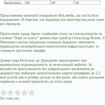
Представники компанії повідомили Bits.media, що листа було
відправлено 18 березня, але відповіді від міністерства вони поки
не отримали.
Пропозицію уряду брати з майнерів плату за електроенергію за
схемою “бери та плати” зробив віце-прем'єр Олександр Новак. У
Міненерго метою ініціативи називали бажання «зменшити
будівництво незатребуваної енергетичної інфраструктури» та
стримати зростання тарифів.
Днями уряд Росії вніс до Держдуми законопроект про
кримінальну відповідальність за нелегальний майнінг. За
видобуток криптовалюти без добровільного включення до
держреєстру майнерів запропоновано карати штрафами до 2,5
млн рублів або в розмірі доходу за три роки, або навіть реальним
терміном у колонії тривалістю до п'яти років.
Submit Rating
Rate this item:
No votes yet.