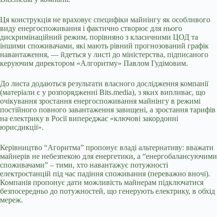
Ця конструкція не враховує специфіки майнінгу як особливого
виду енергоспоживання і фактично створює для нього
дискримінаційний режим, порівняно з класичними ЦОД та
іншими споживачами, які мають рівний прогнозований графік
навантаження, — йдеться у листі до міністерства, підписаного
керуючим директором «Алгоритму» Павлом Гудімовим.
До листа додаються результати власного дослідження компанії
(матеріали є у розпорядженні Bits.media), з яких випливає, що
очікування зростання енергоспоживання майнінгу в режимі
постійного повного завантаження завищені, а зростання тарифів
на електрику в Росії випереджає «ключові закордонні
юрисдикції».
Керівництво “Агоритма” пропонує владі альтернативу: вважати
майнерів не небезпекою для енергетики, а “енергобалансуючими
споживачами” – тими, хто навантажує потужності
електростанцій під час падіння споживання (переважно вночі).
Компанія пропонує дати можливість майнерам підключатися
безпосередньо до потужностей, що генерують електрику, в обхід
мереж.