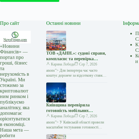
Про сайт
Останні новини
Інформ
П
С
К
«Новини
С
Фінансів» —
ТОВ «ДАНН.»: судові справи,
К
портал про
комплаєнс та перевірка
и
гроші, бізнес
міжнародних угод — Мінфін
Карина Лобода
Сер 7, 2026
та
anons”> Для імпортера час часто
нерухомість в
коштує дорожче за відсоткову ставку:
Україні. Ми
виробник чекає передоплату, товар
стежимо за
потрібно запускати у виробництво,
криптовалют
а кожен день затримки…
ним ринком і
публікуємо
Київщина перевірила
аналітику, яка
готовність мобільних
допомагає
операторів до блекаутів —
Карина Лобода
Сер 7, 2026
орієнтуватися
Мінфін
anons”> У Київській області провели
в економіці.
масштабне тестування готовності
Наша мета —
мобільних операторів та громад
робити
до роботи в умовах тривалих