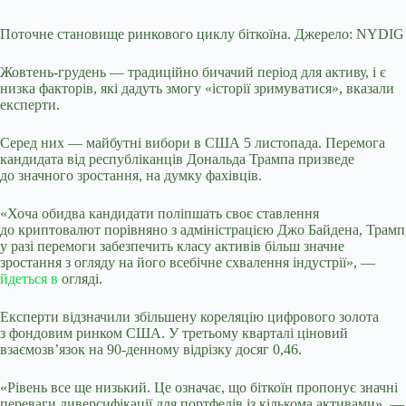
Поточне становище ринкового циклу біткоїна. Джерело: NYDIG
Жовтень-грудень — традиційно бичачий період для активу, і є
низка факторів, які дадуть змогу «історії зримуватися», вказали
експерти.
Серед них — майбутні вибори в США 5 листопада. Перемога
кандидата від республіканців Дональда Трампа призведе
до значного зростання, на думку фахівців.
«Хоча обидва кандидати поліпшать своє ставлення
до криптовалют порівняно з адміністрацією Джо Байдена, Трамп
у разі перемоги забезпечить класу активів більш значне
зростання з огляду на його всебічне схвалення індустрії», —
йдеться в
огляді.
Експерти відзначили збільшену кореляцію цифрового золота
з фондовим ринком США. У третьому кварталі ціновий
взаємозв’язок на 90-денному відрізку досяг 0,46.
«Рівень все ще низький. Це означає, що біткоїн пропонує значні
переваги диверсифікації для портфелів із кількома активами», —