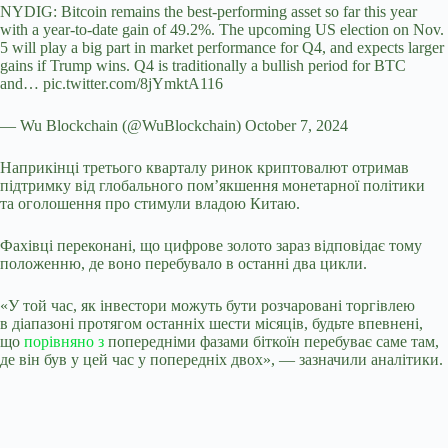
NYDIG: Bitcoin remains the best-performing asset so far this year
with a year-to-date gain of 49.2%. The upcoming US election on Nov.
5 will play a big part in market performance for Q4, and expects larger
gains if Trump wins. Q4 is traditionally a bullish period for BTC
and… pic.twitter.com/8jYmktA116
— Wu Blockchain (@WuBlockchain) October 7, 2024
Наприкінці третього кварталу ринок криптовалют отримав
підтримку від глобального пом’якшення монетарної політики
та оголошення про стимули владою Китаю.
Фахівці переконані, що цифрове золото зараз відповідає тому
положенню, де воно перебувало в останні два цикли.
«У той час, як інвестори можуть бути розчаровані торгівлею
в діапазоні протягом останніх шести місяців, будьте впевнені,
що
порівняно з
попередніми фазами біткоїн перебуває саме там,
де він був у цей час у попередніх двох», — зазначили аналітики.