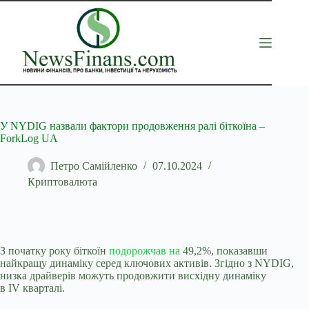
Перейти
до
вмісту
У NYDIG назвали фактори продовження ралі біткоїна –
ForkLog UA
Петро Самійленко
07.10.2024
Криптовалюта
З початку року біткоїн
подорожчав на
49,2%, показавши
найкращу динаміку серед ключових активів. Згідно з NYDIG,
низка драйверів можуть продовжити висхідну динаміку
в IV
кварталі.