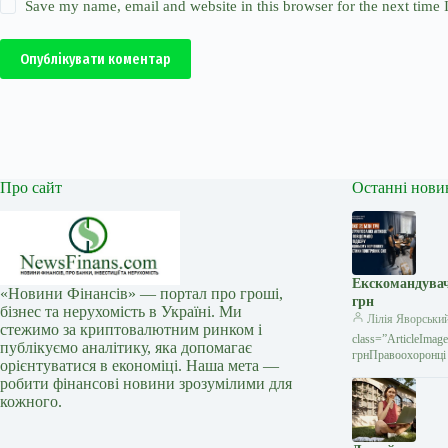
Save my name, email and website in this browser for the next time
Опублікувати коментар
Про сайт
Останні нови
Екскомандувач
«Новини Фінансів» — портал про гроші,
грн
бізнес та нерухомість в Україні. Ми
Лілія Яворськи
стежимо за криптовалютним ринком і
class=”ArticleIma
публікуємо аналітику, яка допомагає
грнПравоохоронці 
орієнтуватися в економіці. Наша мета —
робити фінансові новини зрозумілими для
кожного.