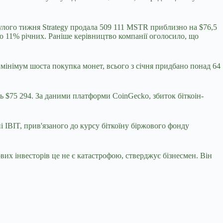
улого тижня Strategy продала 509 111 MSTR приблизно на $76,5
 11% річних. Раніше керівництво компанії оголосило, що
к мінімум шоста покупка монет, всього з січня придбано понад 64
ть $75 294. За даними платформи CoinGecko, збиток біткоін-
і IBIT, прив'язаного до курсу біткоїну біржового фонду
вих інвесторів це не є катастрофою, стверджує бізнесмен. Він