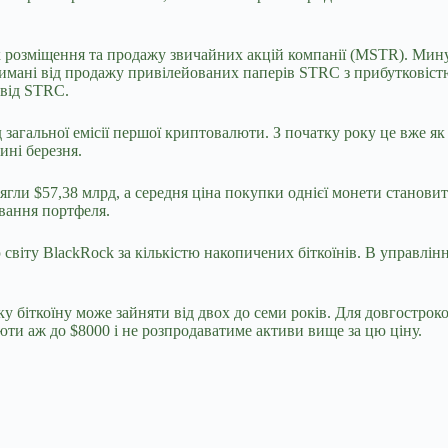
ок розміщення та продажу звичайних акцій компанії (MSTR). Мин
римані від продажу привілейованих паперів
STRC з прибутковістю
 від STRC.
д загальної емісії першої криптовалюти. З початку року це вже я
ині березня.
сягли $57,38 млрд, а середня ціна покупки однієї монети станови
ування портфеля.
світу BlackRock за кількістю накопичених біткоїнів. В управлінн
у біткоїну може зайняти від двох до семи років. Для довгостроко
ти аж до $8000 і не розпродаватиме активи вище за цю ціну.