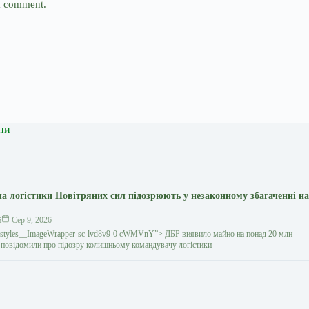
 I comment.
ни
а логістики Повітряних сил підозрюють у незаконному збагаченні на
й
Сер 9, 2026
gestyles__ImageWrapper-sc-lvd8v9-0 cWMVnY”> ДБР виявило майно на понад 20 млн
повідомили про підозру колишньому командувачу логістики