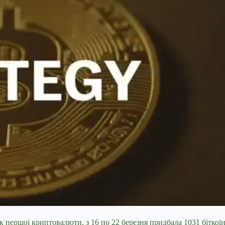
першої криптовалюти, з 16 по 22 березня придбала 1031 біткоїнів