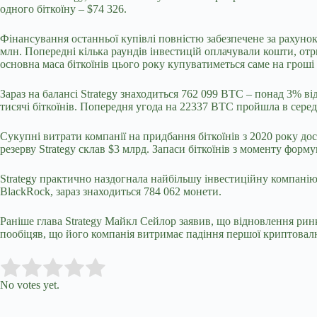
одного біткоїну – $74 326.
Фінансування останньої купівлі повністю забезпечене за рахун
млн. Попередні кілька раундів інвестицій оплачували кошти, от
основна маса біткоїнів цього року купуватиметься саме на гроші
Зараз на балансі Strategy знаходиться 762 099 BTC – понад 3% ві
тисячі біткоїнів. Попередня угода на 22337 BTC пройшла в серед
Сукупні витрати компанії на придбання біткоїнів з 2020 року до
резерву Strategy склав $3 млрд. Запаси біткоїнів з моменту форм
Strategy практично наздогнала найбільшу інвестиційну компанію 
BlackRock, зараз знаходиться 784 062 монети.
Раніше глава Strategy Майкл Сейлор заявив, що відновлення ринк
пообіцяв, що його компанія витримає падіння першої криптовалю
Submit Rating
Rate this item:
No votes yet.