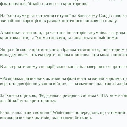
фактором для біткоїна та всього крипторинка.
На їхню думку, загострення ситуації на Близькому Сході стало к
звичайною корекцією в рамках поточного ринкового циклу.
Аналітики зазначили, що
частина інвесторів засумнівалася у зд
криптовалюти, за їхніми словами, залишаються незмінними.
Якщо військове протистояння з Іраном затягнеться, інвестори м
випадку, вважають експерти, перша криптовалюта може опинитис
В альтернативному сценарії, якщо конфлікт завершиться протяго
«Розпродаж ризикових активів на фоні воєн зазвичай короткостро
верстата для фінансування війни», — зазначили аналітики Londo
За їхньою оцінкою, Федеральна резервна система США може збіл
для біткоїну та крипторинку.
Раніше аналітики компанії Wintermute попередили, що затяжний 
високоризикових активів, включаючи биткоин.