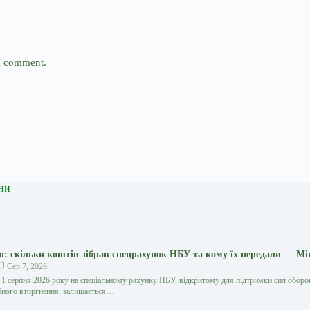
 I comment.
ни
ю: скільки коштів зібрав спецрахунок НБУ та кому їх передали — Мі
Сер 7, 2026
 1 серпня 2026 року на спеціальному рахунку НБУ, відкритому для підтримки сил обор
бного вторгнення, залишається…