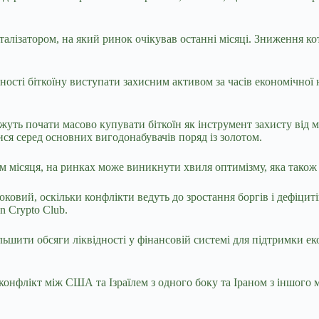
аталізатором, на який ринок очікував останні місяці. Зниження к
атності біткоїну виступати захисним активом за часів економічн
ожуть почати масово купувати біткоїн як інструмент захисту від
я серед основних вигодонабувачів поряд із золотом.
м місяця, на ринках може виникнути хвиля оптимізму, яка також
ковий, оскільки конфлікти ведуть до зростання боргів і дефіцит
n Crypto Club.
ьшити обсяги ліквідності у фінансовій системі для підтримки е
конфлікт між США та Ізраїлем з одного боку та Іраном з іншого