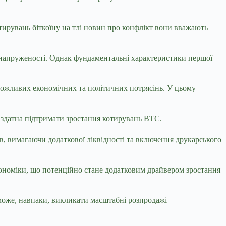
отирувань біткоїну на тлі новин про конфлікт вони вважають
ої напруженості. Однак фундаментальні характеристики першої
 можливих економічних та політичних потрясінь. У цьому
 здатна підтримати зростання котирувань BTC.
ів, вимагаючи додаткової ліквідності та включення друкарського
кономіки, що потенційно стане додатковим драйвером зростання
 може, навпаки, викликати масштабні розпродажі