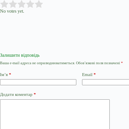
Submit Rating
Rate this item:
No votes yet.
Залишити відповідь
Ваша e-mail адреса не оприлюднюватиметься.
Обов’язкові поля позначені
*
Ім’я
*
Email
*
Додати коментар
*