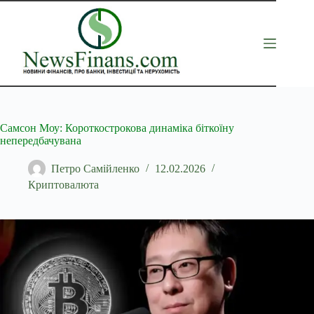
Перейти
до
вмісту
Самсон Моу: Короткострокова динаміка біткоїну
непередбачувана
Петро Самійленко
12.02.2026
Криптовалюта