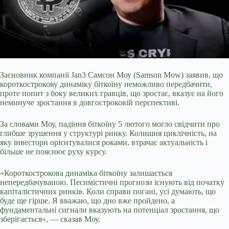
Засновник компанії Jan3 Самсон Моу (Samson Mow) заявив, що
короткострокову динаміку біткоїну неможливо передбачити,
проте попит з боку великих гравців, що зростає, вказує на його
неминуче зростання в довгостроковій перспективі.
За словами Моу, падіння біткоїну 5 лютого могло свідчити про
глибше зрушення у структурі ринку. Колишня циклічність, на
яку інвестори орієнтувалися роками, втрачає актуальність і
більше не пояснює руху курсу.
«Короткострокова динаміка біткоїну залишається
непередбачуваною. Песимістичні прогнози існують від початку
капіталістичних ринків. Коли справи погані, усі думають, що
буде ще гірше. Я вважаю, що дно вже пройдено, а
фундаментальні сигнали вказують на потенціал зростання, що
зберігається», — сказав Моу.