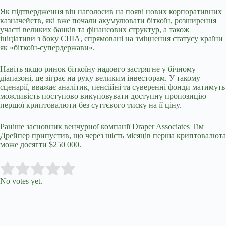
Як підтвердження він наголосив на появі нових корпоративних
казначейств, які вже почали акумулювати біткоїн, розширення
участі великих банків та фінансових структур, а також
ініціативи з боку США, спрямовані на зміцнення статусу країни
як «біткоїн-супердержави».
Навіть якщо ринок біткоїну надовго застрягне у бічному
діапазоні, це зіграє на руку великим інвесторам. У такому
сценарії, вважає аналітик, пенсійні та суверенні фонди матимуть
можливість поступово викуповувати доступну пропозицію
першої криптовалюти без суттєвого тиску на її ціну.
Раніше засновник венчурної компанії Draper Associates Тім
Дрейпер припустив, що через шість місяців перша криптовалюта
може досягти $250 000.
Submit Rating
Rate this item:
No votes yet.