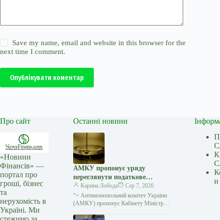
Save my name, email and website in this browser for the
next time I comment.
Опублікувати коментар
Про сайт
Останні новини
Інформ
П
С
К
«Новини
С
Фінансів» —
АМКУ пропонує уряду
К
портал про
переглянути податкове
и
гроші, бізнес
навантаження на ринку
Карина Лобода
Сер 7, 2026
та
нафтопродуктів в умовах
“> Антимонопольний комітет України
нерухомість в
кризи
(АМКУ) пропонує Кабінету Міністрів
Україні. Ми
в рамках державного реагування на
стежимо за
кризові явища на ринках