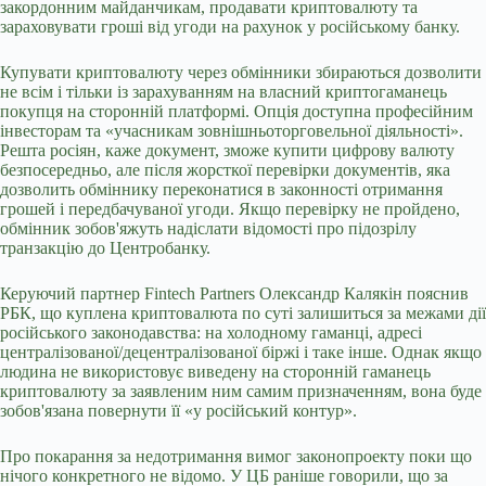
закордонним майданчикам, продавати криптовалюту та
зараховувати гроші від угоди на рахунок у російському банку.
Купувати криптовалюту через обмінники збираються дозволити
не всім і тільки із зарахуванням на власний криптогаманець
покупця на сторонній платформі. Опція доступна професійним
інвесторам та «учасникам зовнішньоторговельної діяльності».
Решта росіян, каже документ, зможе купити цифрову валюту
безпосередньо, але після жорсткої перевірки документів, яка
дозволить обміннику переконатися в законності отримання
грошей і передбачуваної угоди. Якщо перевірку не пройдено,
обмінник зобов'яжуть надіслати відомості про підозрілу
транзакцію до Центробанку.
Керуючий партнер Fintech Partners Олександр Калякін пояснив
РБК, що куплена криптовалюта по суті залишиться за межами дії
російського законодавства: на холодному гаманці, адресі
централізованої/децентралізованої біржі і таке інше. Однак якщо
людина не використовує виведену на сторонній гаманець
криптовалюту за заявленим ним самим призначенням, вона буде
зобов'язана повернути її «у російський контур».
Про покарання за недотримання вимог законопроекту поки що
нічого конкретного не відомо. У ЦБ раніше говорили, що за