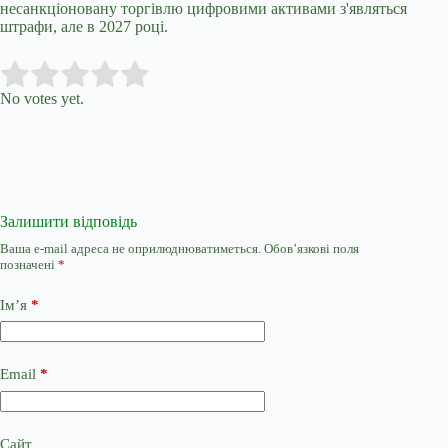
несанкціоновану торгівлю цифровими активами з'являться
штрафи, але в 2027 році.
Submit Rating
Rate this item:
No votes yet.
Залишити відповідь
Ваша e-mail адреса не оприлюднюватиметься.
Обов’язкові поля
позначені
*
Ім’я
*
Email
*
Сайт