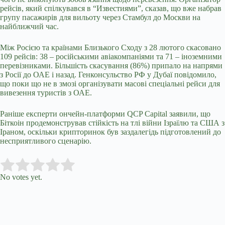
рейсів, який спілкувався в “Известиями”, сказав, що вже набрав
групу пасажирів для вильоту через Стамбул до Москви на
найближчий час.
Між Росією та країнами Близького Сходу з 28 лютого скасовано
109 рейсів: 38 – російськими авіакомпаніями та 71 – іноземними
перевізниками. Більшість скасування (86%) припало на напрями
з Росії до ОАЕ і назад. Генконсульство РФ у Дубаї повідомило,
що поки що не в змозі організувати масові спеціальні рейси для
вивезення туристів з ОАЕ.
Раніше експерти ончейн-платформи QCP Capital заявили, що
Біткоін продемонстрував стійкість на тлі війни Ізраїлю та США з
Іраном, оскільки крипторинок був заздалегідь підготовлений до
несприятливого сценарію.
Submit Rating
Rate this item:
No votes yet.