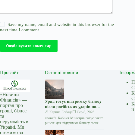
Save my name, email and website in this browser for the
next time I comment.
Опублікувати коментар
Про сайт
Останні новини
Інформ
П
С
К
«Новини
С
Фінансів» —
Уряд готує підтримку бізнесу
К
портал про
після російських ударів по
и
гроші, бізнес
логістичній інфраструктурі —
Карина Лобода
Сер 8, 2026
та
Мінфін
anons”> Кабінет Міністрів готує пакет
нерухомість в
рішень для підтримки бізнесу після
Україні. Ми
серії російських атак на логістичну
стежимо за
інфраструктуру. Зокрема, уряд планує