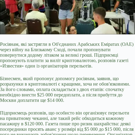
Росіянам, які застрягли в Об'єднаних Арабських Еміратах (ОАЕ)
через війну на Близькому Сході, почали пропонувати
повернутися додому літаком за великі гроші. Підприємці
пропонують платити за виліт криптовалютою, розповів газеті
«Известия» один із організаторів перельотів.
Бізнесмен, який пропонує допомогу росіянам, заявив, що
розрахунки в криптовалюті є кращими, хоча не обов'язковими.
За його словами, оплата складається з двох етапів: спочатку
необхідно внести $25 000 передоплати, а
після прибуття до
Москви доплатити ще $14 000.
Підприємець розповів, що особисто він організовує перельоти
на приватному чеканні, але такий рейс обходиться кожному
пасажиру в $120 000. Газета пише про ризик шахрайства: деякі
посередники просять аванс у розмірі від $5 000 до $15 000, після
чого не виконують зобов'язання щодо перевезення. Організатор