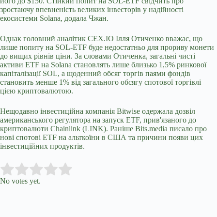
його до $150. Стійкий попит на SOL-ETF свідчить про
зростаючу впевненість великих інвесторів у надійності
екосистеми Solana, додала Чжан.
Однак головний аналітик CEX.IO Ілля Отиченко вважає, що
лише попиту на SOL-ETF буде недостатньо для прориву монети
до вищих рівнів ціни. За словами Отиченка, загальні чисті
активи ETF на Solana становлять лише близько 1,5% ринкової
капіталізації SOL, а щоденний обсяг торгів паями фондів
становить менше 1% від загального обсягу спотової торгівлі
цією криптовалютою.
Нещодавно інвестиційна компанія Bitwise одержала дозвіл
американського регулятора на запуск ETF, прив'язаного до
криптовалюти Chainlink (LINK). Раніше Bits.media писало про
нові спотові ETF на альткоїни в США та причини появи цих
інвестиційних продуктів.
Submit Rating
Rate this item:
No votes yet.