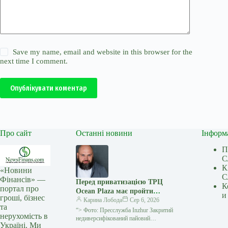
Save my name, email and website in this browser for the
next time I comment.
Опублікувати коментар
Про сайт
Останні новини
Інформ
П
С
К
«Новини
С
Фінансів» —
Перед приватизацією ТРЦ
К
портал про
Ocean Plaza має пройти
и
гроші, бізнес
процес стягнення майна за
Карина Лобода
Сер 6, 2026
та
кредитом – думка
“> Фото: Пресслужба Inzhur Закритий
нерухомість в
недиверсифікований пайовий
Україні. Ми
інвестиційний фонд Inzhur REIT