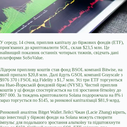
У середу, 14 січня, приплив капіталу до біржових фондів (ETF),
прив'язаних до криптовалюти SOL, склав $23,5 млн. Це
найвищий показник останніх чотирьох тижнів, свідчать дані
платформи SoSoValue.
Лідером припливу коштів став фонд BSOL компанії Bitwise, на
який припало $20,8 млн. Далі йдуть GSOL компанії Grayscale з
$976 370 і FSOL від Fidelity з $1,7 млн. Усі три ETF торгуються
на Нью-Йоркській фондовій біржі (NYSE). Чистий приплив
коштів у ці фонди спостерігається на тлі зростання біткоїну
до
$97 000. За тиждень криптовалюта Solana подорожчала на 8% і
зараз торгується по $145, за ринкової капіталізації $81,9 млрд.
Ринковий аналітик Bitget Wallet Лейсі Чжан (Lacie Zhang) вірить,
що інвестиції у біржові фонди на Solana можуть створити
імпульс для подальшого зростання альткоїну та підштовхнути