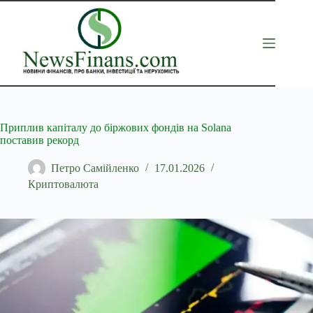
Перейти
до
вмісту
Приплив капіталу до біржових фондів на Solana
поставив рекорд
Петро Самійленко
17.01.2026
Криптовалюта