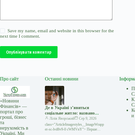
Save my name, email and website in this browser for the
next time I comment.
Опублікувати коментар
Про сайт
Останні новини
Інформ
П
С
К
«Новини
С
Фінансів» —
Де в Україні з’явиться
К
портал про
соціальне житло: названо
и
гроші, бізнес
перші п’ять міст
Лілія Яворський
Сер 9, 2026
та
class=”ArticleImagestyles__ImageWrapp
нерухомість в
er-sc-lvd8v9-0 cWMVnY”> Перше
Україні. Ми
соціальне житло в Україні зведуть у