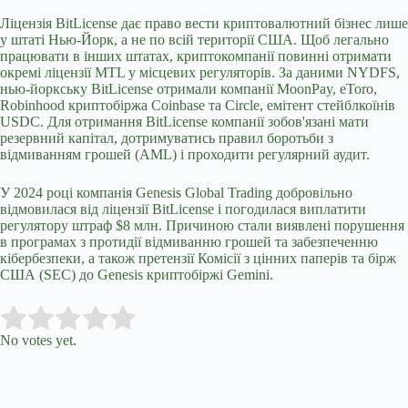
Ліцензія BitLicense дає право вести криптовалютний бізнес лише
у штаті Нью-Йорк, а не по всій території США. Щоб легально
працювати в інших штатах, криптокомпанії повинні отримати
окремі ліцензії MTL у місцевих регуляторів. За даними NYDFS,
нью-йоркську BitLicense отримали компанії MoonPay, eToro,
Robinhood криптобіржа Coinbase та Circle, емітент стейблкоїнів
USDC. Для отримання BitLicense компанії зобов'язані мати
резервний капітал, дотримуватись правил боротьби з
відмиванням грошей (AML) і проходити регулярний аудит.
У 2024 році компанія Genesis Global Trading добровільно
відмовилася від ліцензії BitLicense і погодилася виплатити
регулятору штраф $8 млн. Причиною стали виявлені порушення
в програмах з протидії відмиванню грошей та забезпеченню
кібербезпеки, а також претензії Комісії з цінних паперів та бірж
США (SEC) до Genesis криптобіржі Gemini.
Submit Rating
Rate this item:
No votes yet.