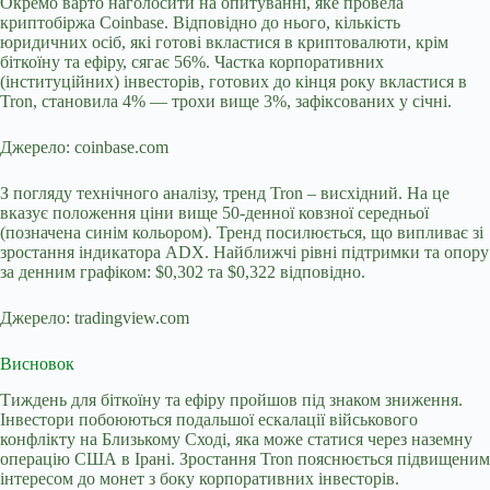
Окремо варто наголосити на опитуванні, яке провела
криптобіржа Coinbase. Відповідно до нього, кількість
юридичних осіб, які готові вкластися в криптовалюти, крім
біткоїну та ефіру, сягає 56%. Частка корпоративних
(інституційних) інвесторів, готових до кінця року вкластися в
Tron, становила 4% — трохи вище 3%, зафіксованих у січні.
Джерело: coinbase.com
З погляду технічного аналізу, тренд Tron – висхідний. На це
вказує положення ціни вище 50-денної ковзної середньої
(позначена синім кольором). Тренд посилюється, що випливає зі
зростання індикатора ADX. Найближчі рівні підтримки та опору
за денним графіком: $0,302 та $0,322 відповідно.
Джерело: tradingview.com
Висновок
Тиждень для біткоїну та ефіру пройшов під знаком зниження.
Інвестори побоюються подальшої ескалації військового
конфлікту на Близькому Сході, яка може статися через наземну
операцію США в Ірані. Зростання Tron пояснюється підвищеним
інтересом до монет з боку корпоративних інвесторів.