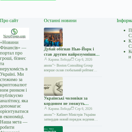
Про сайт
Останні новини
Інформ
П
С
К
«Новини
С
Фінансів» —
Дубай обігнав Нью-Йорк і
К
портал про
став другим найрозумнішим
и
гроші, бізнес
містом світу — Мінфін
Карина Лобода
Сер 6, 2026
та
anons”> Boston Consulting Group
нерухомість в
вперше склав глобальний рейтинг
Україні. Ми
найрозумніших міст — Intelligent Cities
стежимо за
Index. Дослідники оцінювали 61 місто
криптовалют
за тим, як вони
ним ринком і
публікуємо
Українські чоловіки за
аналітику, яка
кордоном не зможуть
допомагає
отримати консульські
Карина Лобода
Сер 6, 2026
орієнтуватися
послуги, якщо у них немає
anons”> Кабінет Міністрів України
в економіці.
військово-облікових
затвердив новий порядок ведення
Наша мета —
Єдиного державного реєстру
документів — Мінфін
робити
призовників, військовозобов'язаних