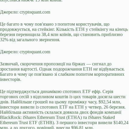
Джерело: cryptoquant.com
Це багато в чому пов'язано з попитом користувачів, що
продовжується, на стейкінг. Кількість ETH у стейкінгу на кінець
березня перевищила 38,4 млн коїнів, що становить приблизно
32% від загального звернення.
Джерело: cryptoquant.com
Зазвичай, скорочення пропозиції на біржах — сигнал до
зростання вартості. Однак подорожчання ETH не відбувається.
Багато в чому це пов'язано зі слабким попитом корпоративних
інвесторів.
Це підтверджується динамікою спотових ETF ефір. Серія
торгових сесій з відпливом коштів із цих товарів досягла шести
днів. Найбільше грошей на цьому проміжку часу, $92,54 млн,
інвестори вивели із спотових ETF на ETH у четвер, 26 березня.
Найбільша активність склалася довкола двох фондів компанії
BlackRock: iShares Ethereum Trust (ETHA) та iShares Staked
Ethereum Trust ETF (ETHB). З першого інвестори вивели $140,24
млн, а до другого, новіший, внесли $96,81 млн.