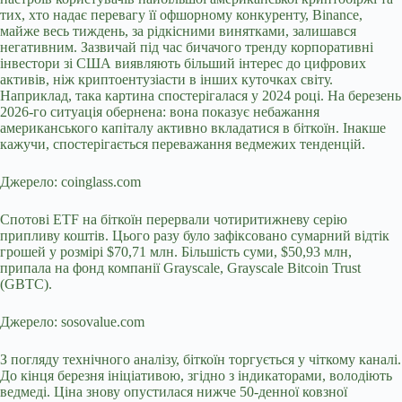
тих, хто надає перевагу її офшорному конкуренту, Binance,
майже весь тиждень, за рідкісними винятками, залишався
негативним. Зазвичай під час бичачого тренду корпоративні
інвестори зі США виявляють більший інтерес до цифрових
активів, ніж криптоентузіасти в інших куточках світу.
Наприклад, така картина спостерігалася у 2024 році. На березень
2026-го ситуація обернена: вона показує небажання
американського капіталу активно вкладатися в біткоїн. Інакше
кажучи, спостерігається переважання ведмежих тенденцій.
Джерело: coinglass.com
Спотові ETF на біткоїн перервали чотиритижневу серію
припливу коштів. Цього разу було зафіксовано сумарний відтік
грошей у розмірі $70,71 млн. Більшість суми, $50,93 млн,
припала на фонд компанії Grayscale, Grayscale Bitcoin Trust
(GBTC).
Джерело: sosovalue.com
З погляду технічного аналізу, біткоїн торгується у чіткому каналі.
До кінця березня ініціативою, згідно з індикаторами, володіють
ведмеді. Ціна знову опустилася нижче 50-денної ковзної