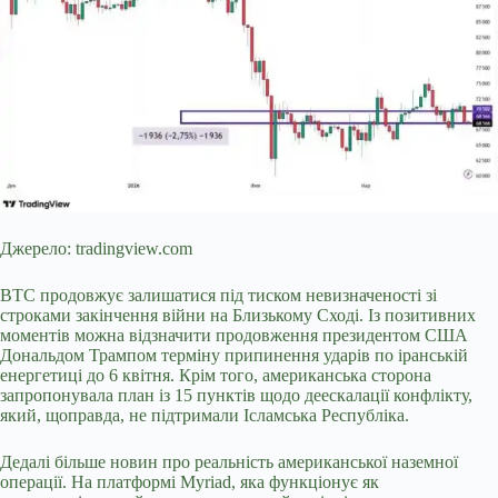
Джерело:
tradingview.com
BTC продовжує залишатися під тиском невизначеності зі
строками закінчення війни на Близькому Сході. Із позитивних
моментів можна відзначити продовження президентом США
Дональдом Трампом терміну припинення ударів по іранській
енергетиці до 6 квітня. Крім того, американська сторона
запропонувала план із 15 пунктів щодо деескалації конфлікту,
який, щоправда, не підтримали Ісламська Республіка.
Дедалі більше новин про реальність американської наземної
операції. На платформі Myriad, яка функціонує як