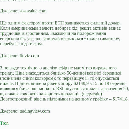
Джерело: sosovalue.com
Ще одним фактором проти ETH залишається сильний долар.
Коли американська валюта набирає хід, решта активів зазнає
труднощів із зростанням. Зважаючи на подорожчання
енергоносіїв, усе, що зазвичай вважається «тихою гаванню»,
перебуває під тиском.
Джерело: finviz.com
З погляду технічного аналізу, ефір не має чітко вираженого
тренду. Ціна знаходиться близько 50-денної ковзної середньої
(позначена синім кольором): то перевищує її, то опускається
нижче. Підйом вище за рівень опору $2149,9 з 15 по 19 березня
виявився бичачою пасткою. RSI опустився нижче за значення 50,
що також говорить на користь продавців (ведмедів).
Довгостроковий рівень підтримки на денному графіку – $1741,8.
Джерело: tradingview.com
Tron