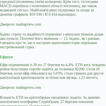
середньої (позначена синім кольором). Крім того, гістограма
MACD перейшла з позитивної області негативну, що також
ведмежий сигнал. Найближчі рівні підтримки та опору за
денним графіком: $59 930 і $74 434 відповідно.
Джерело: tradingview.com
Індекс страху та жадібності порівняно з минулим тижнем додав
два пункти. Поточне його значення — 13. Індекс, як і раніше,
говорить про те, що в настроях криптоінвесторів переважає
екстремальний страх.
Ефіріум
Ефір подешевшав із 20 по 27 березня на 4,4%. ETH весь тиждень
робив безуспішні спроби підійти до позначки $2200. Сесія 26
березня, коли ефір обвалився на 5,03%, стала гіршою для другої
капіталізації криптовалюти за більш ніж місяць, з 23 лютого.
Джерело: tradingview.com
Кількість ETH на кріптобіржах продовжує падати. За даними
аналітичної платформи CryptoQuant, 27 березня показник
опустився нижче 15 млн коїнів.