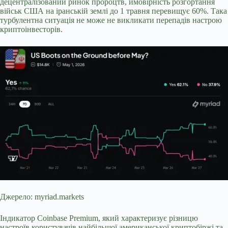
децентралізований ринок пророцтв, ймовірність розгортання
військ США на іранській землі до 1 травня перевищує 60%. Така
турбулентна ситуація не може не викликати перепадів настрою
криптоінвесторів.
Джерело: myriad.markets
Індикатор Coinbase Premium, який характеризує різницю
настроїв користувачів найбільшої американської криптобіржі та