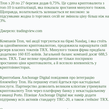
Tron з 20 по 27 березня додав 0,75%. Це єдина криптовалюта з
топ-10 із капіталізації, яка показала зростання минулого тижня.
Щоправда, волатильність залишається не високою: за
підсумками жодна із торгових сесій не змінила ціну більш ніж на
3%.
Джерело: tradingview.com
Компанія Tron, чиї акції торгуються на біржі Nasdaq, і яка стоїть
за однойменною криптовалютою, продовжила нарощувати свій
резерв власних токенів TRX. Минулого тижня фірма придбала
додатково 160 835 коїнів. Загальний баланс компанії досяг 688,5
млн. TRX. Таке велике придбання не тільки посприяло
зростанню ціни криптовалюти, а й вселило впевненість у
криптоінвесторах.
Криптобанк Anchorage Digital повідомив про інтеграцію
блокчейну Tron. На першому етапі йдеться про кастодіальні
послуги. Партнерство дозволить великим клієнтам утримувати
криптовалюту Tron через платформу банку у некастадіальному
гаманці Porto. Пізніше Anchorage Digital має намір додати
підтримку всіх активів стандарту TRC-20, а також стейкінг TRX.