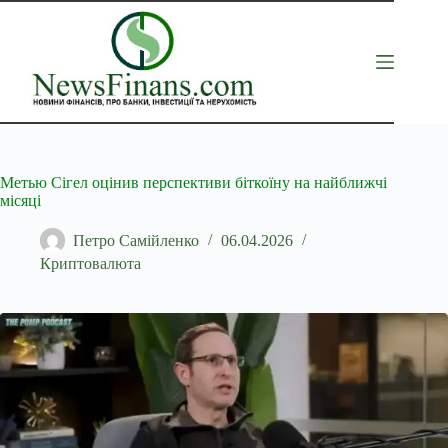
Перейти
до
вмісту
Метью Сігел оцінив перспективи біткоїну на найближчі
місяці
Петро Самійленко
06.04.2026
Криптовалюта