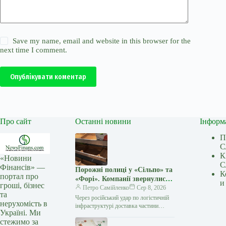
Save my name, email and website in this browser for the
next time I comment.
Опублікувати коментар
Про сайт
Останні новини
Інформ
П
С
К
«Новини
С
Фінансів» —
Порожні полиці у «Сільпо» та
К
портал про
«Форі». Компанії звернулися
и
гроші, бізнес
до українців
Петро Самійленко
Сер 8, 2026
та
Через російський удар по логістичній
нерухомість в
інфраструктурі доставка частини
Україні. Ми
товарів до деяких магазинів потребує
стежимо за
більше часу У супермаркетах «Сільпо»