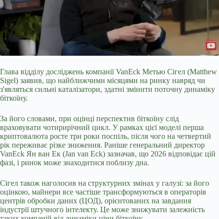
Глава відділу досліджень компанії VanEck Метью Сігел (Matthew
Sigel) заявив, що найближчими місяцями на ринку навряд чи
з'являться сильні каталізатори, здатні змінити поточну динаміку
біткоїну.
За його словами, при оцінці перспектив біткоїну слід
враховувати чотирирічний цикл. У рамках цієї моделі перша
криптовалюта росте три роки поспіль, після чого на четвертий
рік переживає різке зниження. Раніше генеральний директор
VanEck Ян ван Ек (Jan van Eck) зазначав, що 2026 відповідає цій
фазі, і
ринок може знаходитися поблизу дна.
Сігел також наголосив на структурних змінах у галузі: за його
оцінкою, майнери все частіше трансформуються в операторів
центрів обробки даних (ЦОД), орієнтованих на завдання
індустрії штучного інтелекту. Це може знижувати залежність
таких компаній від динаміки ціни біткоїну.