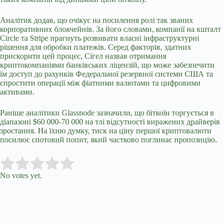
Аналітик додав, що очікує на посилення ролі так званих
корпоративних блокчейнів. За його словами, компанії на кшталт
Circle та Stripe прагнуть розвивати власні інфраструктурні
рішення для обробки платежів. Серед факторів, здатних
прискорити цей процес, Сігел назвав отримання
криптокомпаніями банківських ліцензій, що може забезпечити
їм доступ до рахунків Федеральної резервної системи США та
спростити операції між фіатними валютами та цифровими
активами.
Раніше аналітики Glassnode зазначили, що біткоїн торгується в
діапазоні $60 000-70 000 на тлі відсутності виражених драйверів
зростання. На їхню думку, тиск на ціну першої криптовалюти
посилює спотовий попит, який частково поглинає пропозицію.
Submit Rating
Rate this item:
No votes yet.