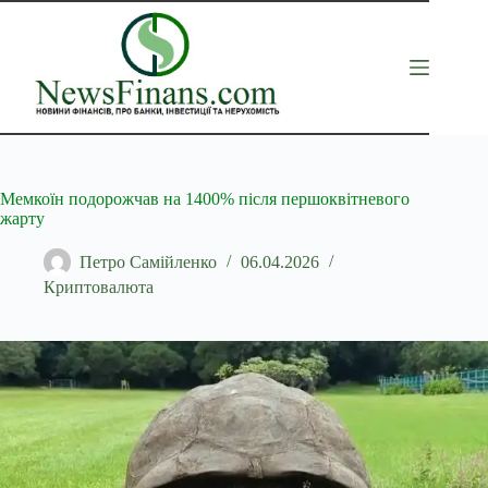
Перейти
до
вмісту
Мемкоїн подорожчав на 1400% після першоквітневого
жарту
Петро Самійленко
06.04.2026
Криптовалюта