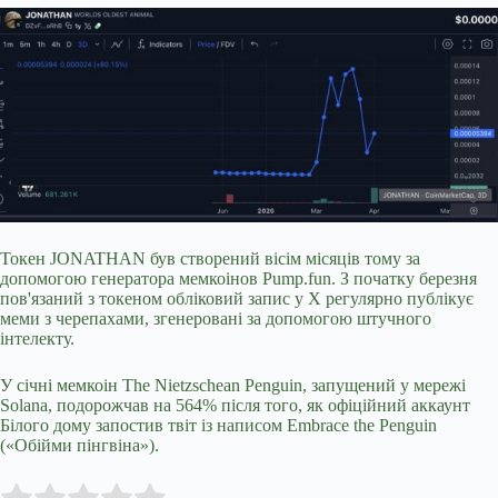
Токен JONATHAN був створений вісім місяців тому за
допомогою генератора мемкоінов Pump.fun. З початку березня
пов'язаний з токеном обліковий запис у X регулярно публікує
меми з черепахами, згенеровані за допомогою штучного
інтелекту.
У січні мемкоін The Nietzschean Penguin, запущений у мережі
Solana, подорожчав на 564% після того, як офіційний аккаунт
Білого дому запостив твіт із написом Embrace the Penguin
(«Обійми пінгвіна»).