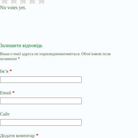
Submit Rating
Rate this item:
No votes yet.
Залишити відповідь
Ваша e-mail адреса не оприлюднюватиметься.
Обов’язкові поля
позначені
*
Ім’я
*
Email
*
Сайт
Додати коментар
*