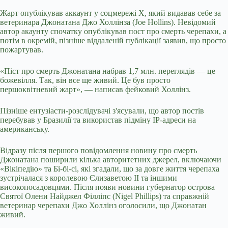
Жарт опублікував аккаунт у соцмережі Х, який видавав себе за
ветеринара Джонатана Джо Холлінза (Joe Hollins). Невідомий
автор акаунту спочатку опублікував пост про смерть черепахи, а
потім в окремій, пізніше віддаленій публікації заявив, що просто
пожартував.
«Піст про смерть Джонатана набрав 1,7 млн. переглядів — це
божевілля. Так, він все ще живий. Це був просто
першоквітневий жарт», — написав фейковий Холлінз.
Пізніше ентузіасти-розслідувачі з'ясували, що автор постів
перебував у Бразилії та використав підміну IP-адреси на
американську.
Відразу після першого повідомлення новину про смерть
Джонатана поширили кілька авторитетних джерел, включаючи
«Вікіпедію» та Бі-бі-сі, які згадали, що за довге життя черепаха
зустрічалася з королевою Єлизаветою II та іншими
високопосадовцями. Після появи новини губернатор острова
Святої Олени Найджел Філліпс (Nigel Phillips) та справжній
ветеринар черепахи Джо Холлінз оголосили, що Джонатан
живий.