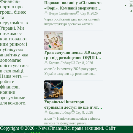
Фінансів» —
Порожні полиці у «Сільпо» та
К
портал про
«Форі». Компанії звернулися
и
гроші, бізнес
до українців
Петро Самійленко
Сер 8, 2026
та
Через російський удар по логістичній
нерухомість в
інфраструктурі доставка частини
Україні. Ми
товарів до деяких магазинів потребує
стежимо за
більше часу У супермаркетах «Сільпо»
криптовалют
та «Фора»,…
ним ринком і
публікуємо
Уряд залучив понад 310 млрд
аналітику, яка
грн від розміщення ОВДП із
допомагає
початку року — Мінфін
Карина Лобода
Сер 8, 2026
орієнтуватися
anons”> Із початку 2026 року уряд
в економіці.
України залучив від розміщення
Наша мета —
та обміну облігацій внутрішньої
робити
державної позики (ОВДП) понад 310
фінансові
млрд грн…
новини
зрозумілими
Українські інвестори
для кожного.
отримали доступ до ще п’яти
іноземних ETF — Мінфін
Карина Лобода
Сер 8, 2026
anons”> Національна комісія з цінних
паперів та фондового ринку
Copyright © 2026 - NewsFinans. Всі права захищені. Сайт
(НКЦПФР) дозволила обіг в Україні
цінних паперів ще п'яти іноземних