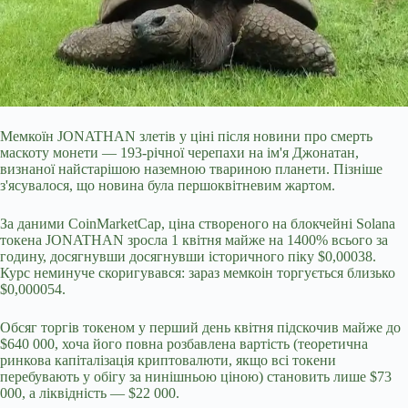
Мемкоїн JONATHAN злетів у ціні після новини про смерть
маскоту монети — 193‑річної черепахи на ім'я Джонатан,
визнаної найстарішою наземною твариною планети. Пізніше
з'ясувалося, що новина була першоквітневим жартом.
За даними CoinMarketCap, ціна створеного на блокчейні Solana
токена JONATHAN зросла 1 квітня майже на 1400% всього за
годину, досягнувши досягнувши історичного піку $0,00038.
Курс неминуче скоригувався: зараз мемкоін торгується близько
$0,000054.
Обсяг торгів токеном у
перший день квітня підскочив майже до
$640 000, хоча його повна розбавлена вартість (теоретична
ринкова капіталізація криптовалюти, якщо всі токени
перебувають у обігу за нинішньою ціною) становить лише $73
000, а ліквідність — $22 000.