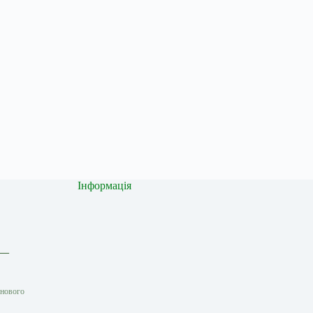
Інформація
 —
 нового