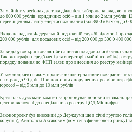
За майнінг у регіонах, де така діяльність заборонена владою, пр
до 800 000 рублів, юридичних осіб – від 1 млн до 2 млн рублів.
перевищенням ліміту енергоспоживання (від 3900 кВт·год до 600
Якщо не надати Федеральній податковій службі відомості про зд
200 000 рублів, для посадових осіб – від 200 000 до 300 0 400 000 
За видобуток криптовалют без ліцензії посадових осіб мають намір
Такі ж штрафи передбачені для операторів майнінгової інфрастр
порядку подання до ФНП заяви про внесення до реєстру майнерів
У законопроекті також прописано альтернативне покарання: поса
на строк до 90 днів. При повторних порушеннях розміри штрафів з
юрособ – від 5 млн до 10 млн рублів.
Крім того, думський комітет запропонував доповнити законопрое
центри включені до спеціального реєстру ЦОД Мінцифри.
Законопроект був внесений до Держдуми ще в січні групою голів
корупції), Анатолієм Аксаковим (комітет з фінансового ринку) т