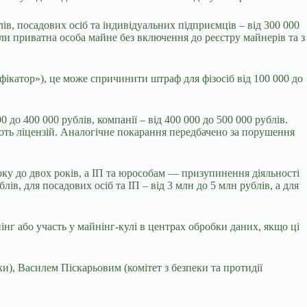
лів, посадових осіб та індивідуальних підприємців – від 300 000
ли приватна особа майне без включення до реєстру майнерів та з
фікатор»), це може спричинити штраф для фізосіб від 100 000 до
 до 400 000 рублів, компанії – від 400 000 до 500 000 рублів.
ають ліцензій. Аналогічне покарання передбачено за порушення
ку до двох років, а ІП та юрособам — призупинення діяльності
в, для посадових осіб та ІП – від 3 млн до 5 млн рублів, а для
г або участь у майнінг-кулі в центрах обробки даних, якщо ці
), Василем Піскарьовим (комітет з безпеки та протидії