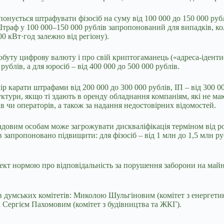
опонується штрафувати фізосіб на суму від 100 000 до 150 000 руб
 Штраф у 100 000–150 000 рублів запропонований для випадків,
ко
0 кВт·год залежно від регіону).
обуту цифрову валюту і про свій криптогаманець («адреса-іденти
рублів, а для юросіб – від 400 000 до 500 000 рублів.
 карати штрафами від 200 000 до 300 000 рублів, ІП – від 300 000
уктури, якщо ті здають в оренду обладнання компаніям, які не м
 чи операторів, а також за надання недостовірних відомостей.
довим особам може загрожувати дискваліфікація терміном від ро
апропоновано підвищити: для фізосіб – від 1 млн до 1,5 млн рублі
кт нормою про відповідальність за порушення заборони на майнін
 думських комітетів: Миколою Шульгіновим (комітет з енергетики
а Сергієм Пахомовим (комітет з будівництва та ЖКГ).