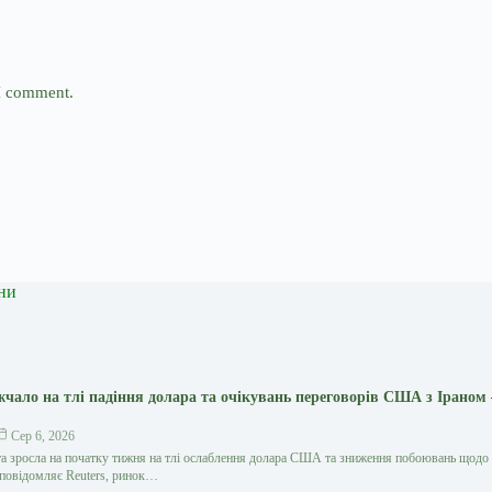
 I comment.
ни
жчало на тлі падіння долара та очікувань переговорів США з Іраном
Сер 6, 2026
та зросла на початку тижня на тлі ослаблення долара США та зниження побоювань щодо
к повідомляє Reuters, ринок…