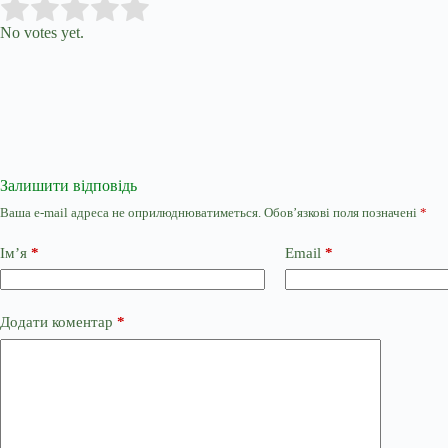
Submit Rating
Rate this item:
No votes yet.
Залишити відповідь
Ваша e-mail адреса не оприлюднюватиметься.
Обов’язкові поля позначені
*
Ім’я
*
Email
*
Додати коментар
*