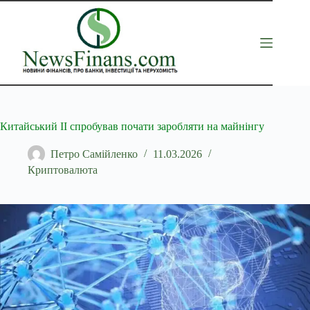
Перейти
до
вмісту
Китайський ІІ спробував почати заробляти на майнінгу
Петро Самійленко
11.03.2026
Криптовалюта