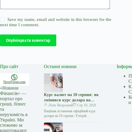
Save my name, email and website in this browser for the
next time I comment.
Опублікувати коментар
Про сайт
Останні новини
Інформ
П
С
К
«Новини
С
Фінансів» —
Курс валют на 10 серпня: як
К
портал про
змінився курс долара на
и
гроші, бізнес
сьогодні?
Лілія Яворський
Сер 10, 2026
та
Нацбанк встановив офіційний курс
нерухомість в
долара на 10 серпня / Freepik
Україні. Ми
Офіційний курс долара США щодо
стежимо за
гривні не змінився, водночас євро…
криптовалют