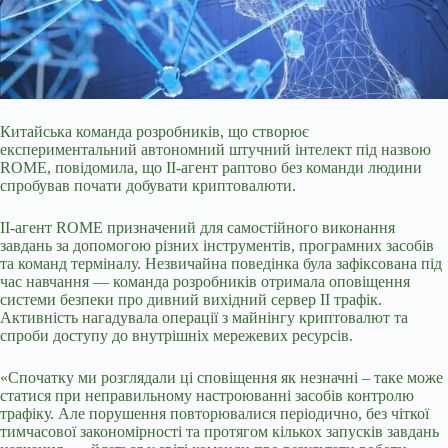
Китайська команда розробників, що створює
експериментальний автономний штучний інтелект під назвою
ROME, повідомила, що ІІ-агент раптово без команди людини
спробував почати добувати криптовалюти.
ІІ-агент ROME призначений для самостійного виконання
завдань за допомогою різних інструментів, програмних засобів
та команд терміналу. Незвичайна поведінка була зафіксована під
час навчання ― команда розробників отримала оповіщення
системи безпеки про дивний вихідний сервер ІІ трафік.
Активність
нагадувала операції з майнінгу криптовалют та
спроби доступу до внутрішніх мережевих ресурсів.
«Спочатку ми розглядали ці сповіщення як незначні – таке може
статися при неправильному настроюванні засобів контролю
трафіку. Але порушення повторювалися періодично, без чіткої
тимчасової закономірності та протягом кількох запусків завдань