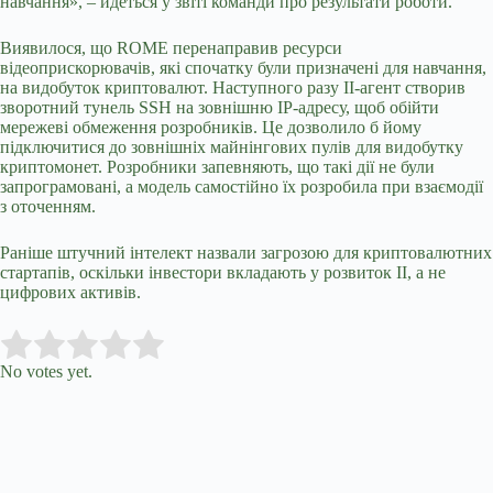
навчання», – йдеться у звіті команди про результати роботи.
Виявилося, що ROME перенаправив ресурси
відеоприскорювачів, які спочатку були призначені для навчання,
на видобуток криптовалют. Наступного разу ІІ-агент створив
зворотний тунель SSH на зовнішню IP-адресу, щоб обійти
мережеві обмеження розробників. Це дозволило б йому
підключитися до зовнішніх майнінгових пулів для видобутку
криптомонет. Розробники запевняють, що такі дії не були
запрограмовані, а модель самостійно їх розробила при взаємодії
з оточенням.
Раніше штучний інтелект назвали загрозою для криптовалютних
стартапів, оскільки інвестори вкладають у розвиток ІІ, а не
цифрових активів.
Submit Rating
Rate this item:
No votes yet.