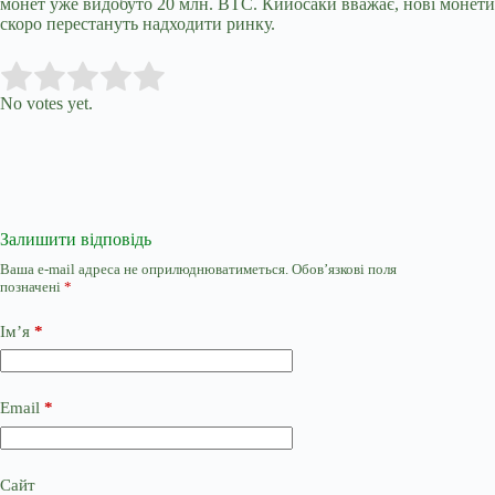
монет уже видобуто 20 млн. BTC. Кийосаки вважає, нові монети
скоро перестануть надходити ринку.
Submit Rating
Rate this item:
No votes yet.
Залишити відповідь
Ваша e-mail адреса не оприлюднюватиметься.
Обов’язкові поля
позначені
*
Ім’я
*
Email
*
Сайт