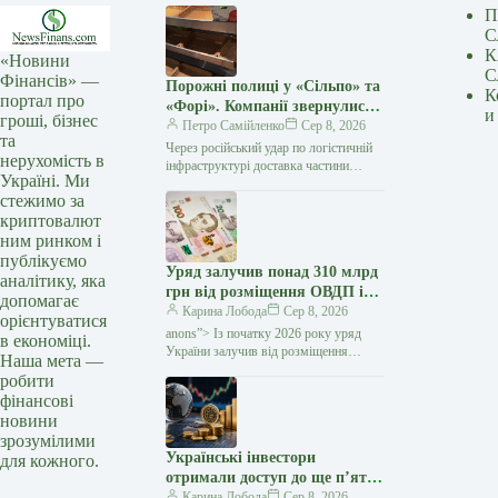
П
С
К
«Новини
С
Фінансів» —
Порожні полиці у «Сільпо» та
К
портал про
«Форі». Компанії звернулися
и
гроші, бізнес
до українців
Петро Самійленко
Сер 8, 2026
та
Через російський удар по логістичній
нерухомість в
інфраструктурі доставка частини
Україні. Ми
товарів до деяких магазинів потребує
стежимо за
більше часу У супермаркетах «Сільпо»
криптовалют
та «Фора»,…
ним ринком і
публікуємо
Уряд залучив понад 310 млрд
аналітику, яка
грн від розміщення ОВДП із
допомагає
початку року — Мінфін
Карина Лобода
Сер 8, 2026
орієнтуватися
anons”> Із початку 2026 року уряд
в економіці.
України залучив від розміщення
Наша мета —
та обміну облігацій внутрішньої
робити
державної позики (ОВДП) понад 310
фінансові
млрд грн…
новини
зрозумілими
Українські інвестори
для кожного.
отримали доступ до ще п’яти
іноземних ETF — Мінфін
Карина Лобода
Сер 8, 2026