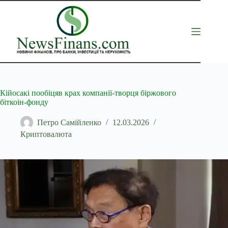
Перейти
до
вмісту
Кійосакі пообіцяв крах компанії-творця біржового
біткоін-фонду
Петро Самійленко
12.03.2026
Криптовалюта