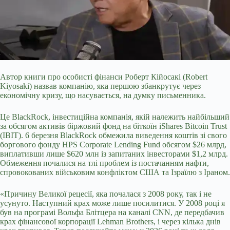
Автор книги про особисті фінанси Роберт Кійосакі (Robert
Kiyosaki) назвав компанію, яка першою збанкрутує через
економічну кризу, що насувається, на думку письменника.
Це BlackRock, інвестиційна компанія, якій належить найбільший
за обсягом активів біржовий фонд на біткоїн iShares Bitcoin Trust
(IBIT). 6 березня BlackRock обмежила виведення коштів зі свого
боргового фонду HPS Corporate Lending Fund обсягом $26 млрд,
виплативши лише $620 млн із запитаних інвесторами $1,2 млрд.
Обмеження почалися
на тлі проблем із постачанням нафти,
спровокованих військовим конфліктом США та Ізраїлю з Іраном.
«Причину Великої рецесії, яка почалася з 2008 року, так і не
усунуто. Наступний крах може лише посилитися. У 2008 році я
був на програмі Вольфа Блітцера на каналі CNN, де передбачив
крах фінансової корпорації Lehman Brothers, і через кілька днів