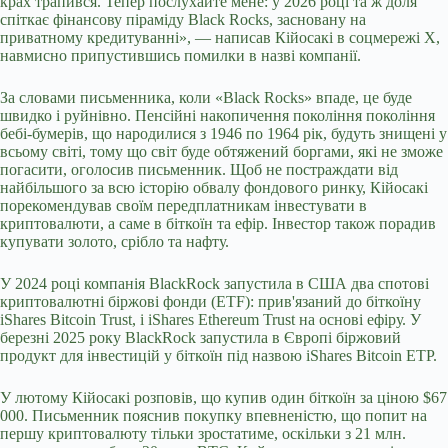
крах трапився. Тепер послухайте мене: у 2026 році та ж доля
спіткає фінансову піраміду Black Rocks, засновану на
приватному кредитуванні», — написав Кійосакі в соцмережі Х,
навмисно припустившись помилки в назві компанії.
За словами письменника, коли «Black Rocks» впаде, це буде
швидко і руйнівно. Пенсійні накопичення покоління покоління
бебі-бумерів, що народилися з 1946 по 1964 рік, будуть знищені у
всьому світі, тому що світ буде обтяжений боргами, які не зможе
погасити, оголосив письменник. Щоб не постраждати від
найбільшого за всю історію обвалу фондового ринку, Кійосакі
порекомендував своїм передплатникам інвестувати в
криптовалюти, а саме в біткоїн та ефір. Інвестор також порадив
купувати золото, срібло та нафту.
У 2024 році компанія BlackRock запустила в США два спотові
криптовалютні біржові фонди (ETF): прив'язаний до біткоїну
iShares Bitcoin Trust, і iShares Ethereum Trust на основі ефіру. У
березні 2025 року BlackRock запустила в Європі біржовий
продукт для інвестицій у біткоїн під назвою iShares Bitcoin ETP.
У лютому Кійосакі розповів, що купив один біткоїн за ціною $67
000. Письменник пояснив покупку впевненістю, що попит на
першу криптовалюту тільки зростатиме, оскільки з 21 млн.