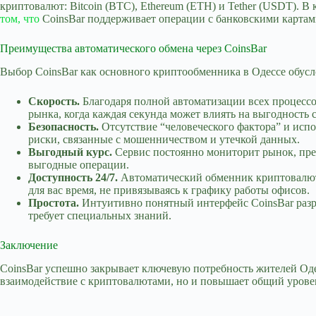
криптовалют: Bitcoin (BTC), Ethereum (ETH) и Tether (USDT). 
том, что
CoinsBar поддерживает операции с банковскими картами
Преимущества автоматического обмена через CoinsBar
Выбор CoinsBar как основного криптообменника в Одессе обус
Скорость.
Благодаря полной автоматизации всех процессо
рынка, когда каждая секунда может влиять на выгодность 
Безопасность.
Отсутствие “человеческого фактора” и исп
риски, связанные с мошенничеством и утечкой данных.
Выгодный курс.
Сервис постоянно мониторит рынок, пред
выгодные операции.
Доступность 24/7.
Автоматический обменник криптовалют C
для вас время, не привязываясь к графику работы офисов.
Простота.
Интуитивно понятный интерфейс CoinsBar разра
требует специальных знаний.
Заключение
CoinsBar успешно закрывает ключевую потребность жителей Од
взаимодействие с криптовалютами, но и повышает общий уровен
Submit Rating
Rate this item: