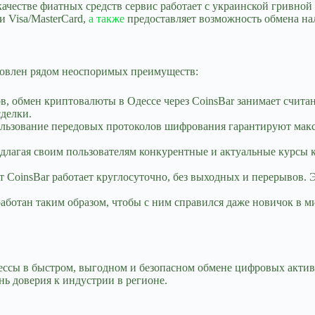
В качестве фиатных средств сервис работает с украинской грив
 Visa/MasterCard,
а также
предоставляет возможность обмена на
ловлен рядом неоспоримых преимуществ:
в, обмен криптовалюты в Одессе через CoinsBar занимает счита
сделки.
ользование передовых протоколов шифрования гарантируют мак
лагая своим пользователям конкурентные и актуальные курсы к
oinsBar работает круглосуточно, без выходных и перерывов. Эт
ботан таким образом, чтобы с ним справился даже новичок в м
ессы в быстром, выгодном и безопасном обмене цифровых актив
ь доверия к индустрии в регионе.