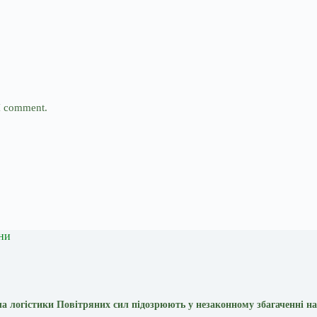
 I comment.
ни
а логістики Повітряних сил підозрюють у незаконному збагаченні на