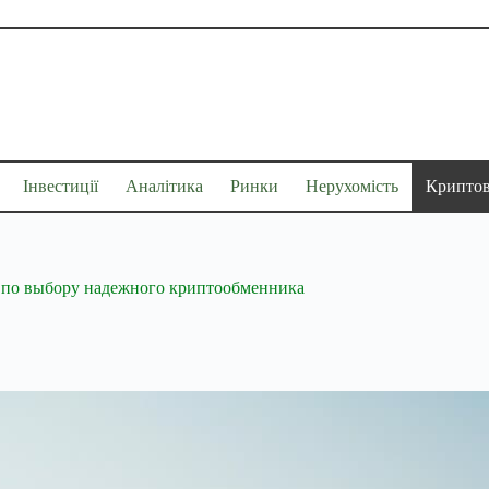
Інвестиції
Аналітика
Ринки
Нерухомість
Крипто
д по выбору надежного криптообменника