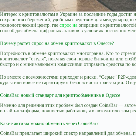
Интерес к криптовалютам в Украине за последние годы достиг
сохранения сбережений, удобным средством для международных
технологический центр, где
спрос на
операции с криптовалютой 
способ для обмена цифровых активов в условиях постоянно ме
Почему растет спрос на обмен криптовалют в Одессе?
Потребность в обмене криптовалют многогранна. Кто-то стремит
криптовалют “с нуля”, покупая свои первые биткоины или стей
быстро и с минимальными комиссиями отправить средства по вс
Но вместе с возможностями приходят и риски. “Серые” P2P-сде
курсы или вовсе не гарантируют безопасности транзакций. Отс
CoinsBar: новый стандарт для криптообменника в Одессе
Именно для решения этих проблем был создан CoinsBar — авто
онлайн-платформа, полностью работающая в автоматическом реж
Какие активы можно обменять через CoinsBar?
CoinsBar предлагает широкий спектр направлений для обмена, 