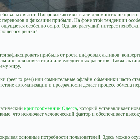
 небывалых высот. Цифровые активы стали для многих не прост
 переводов и фиксации прибыли. На фоне этой тенденции особ
ощущается особенно остро. Однако растущий интерес неизбежн
няющегося рынка?
ся зафиксировать прибыль от роста цифровых активов, конверти
блкоины для инвестиций или ежедневных расчетов. Также актив
ему миру.
лки (peer-to-peer) или сомнительные офлайн-обменники часто с
утствие автоматизации и прозрачности делает процесс обмена н
матический
криптообменник Одесса
, который устанавливает нов
име, что исключает человеческий фактор и обеспечивает высок
покрывая основные потребности пользователей. Здесь можно осу