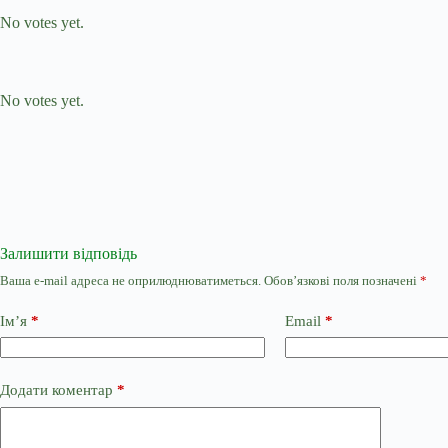
No votes yet.
Submit Rating
Rate this item:
No votes yet.
Залишити відповідь
Ваша e-mail адреса не оприлюднюватиметься.
Обов’язкові поля позначені
*
Ім’я
*
Email
*
Додати коментар
*