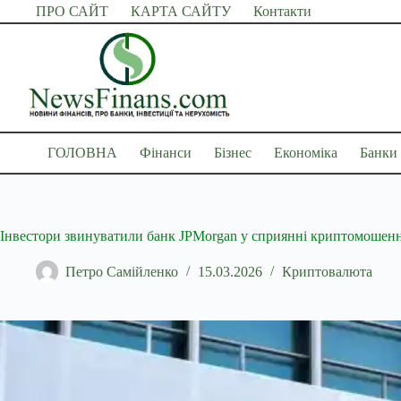
Перейти
ПРО САЙТ
КАРТА САЙТУ
Контакти
до
вмісту
ГОЛОВНА
Фінанси
Бізнес
Економіка
Банки
Інвестори звинуватили банк JPMorgan у сприянні криптомошен
Петро Самійленко
15.03.2026
Криптовалюта