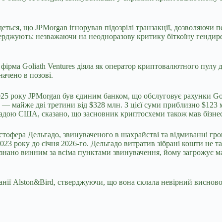
деться, що JPMorgan ігнорував підозрілі транзакції, дозволяючи 
стверджують: незважаючи
на неодноразову критику біткоїну генди
о фірма Goliath Ventures діяла як оператор криптовалютного пулу
начено в позові.
25 року JPMorgan був єдиним банком, що обслуговує рахунки Goli
 — майже дві третини від $328 млн. З цієї суми приблизно $123 
владою США, сказано, що засновник криптосхеми також мав бізнес
офера Дельгадо, звинуваченого в шахрайстві та відмиванні гро
2023 року до січня 2026-го. Дельгадо витратив зібрані кошти не та
изнано винним за всіма пунктами звинувачення, йому загрожує ма
ії Alston&Bird, стверджуючи, що вона склала невірний висновок