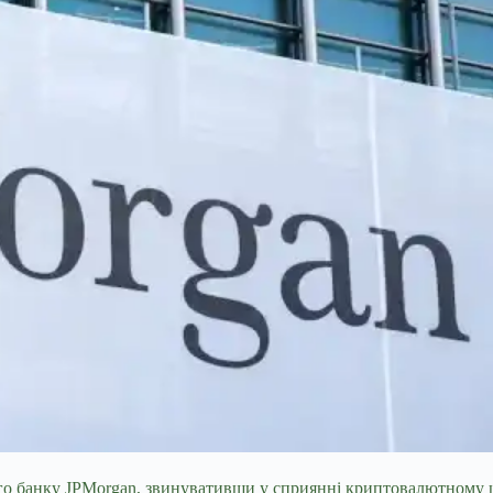
го банку JPMorgan, звинувативши у сприянні криптовалютному ш