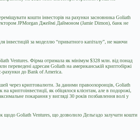
переміщувати кошти інвесторів на рахунки засновника Goliath
ректором JPMorgan Джеймі Даймоном (Jamie Dimon), банк не
 для інвестицій за моделлю “приватного капіталу”, не маючи
ath Ventures. Фірма отримала як мінімум $328 млн. від понад
млн переведені адресам Goliath на американській криптобіржі
-рахунки до Bank of America.
шей через криптовалюти. За даними правоохоронців, Goliath
к на криптоінвестиції, як обіцялося клієнтам, але в подорожі,
ксимальне покарання у вигляді 30 років позбавлення волі у
 щодо Goliath Ventures, що дозволило Дельгадо залучати кошти