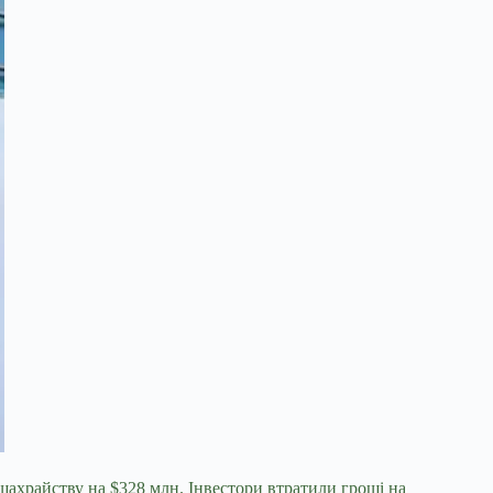
ахрайству на $328 млн. Інвестори втратили гроші на