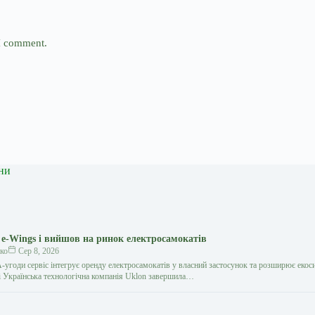
 I comment.
ни
 e-Wings і вийшов на ринок електросамокатів
ко
Сер 8, 2026
угоди сервіс інтегрує оренду електросамокатів у власний застосунок та розширює екос
ті Українська технологічна компанія Uklon завершила…