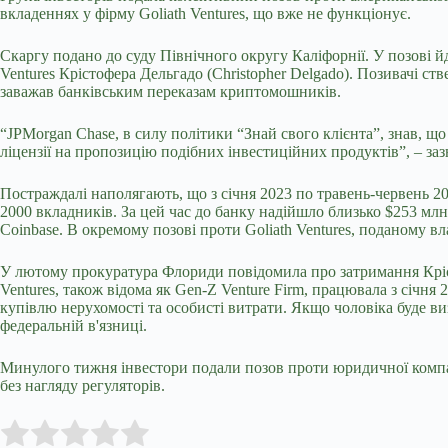
вкладеннях у фірму Goliath Ventures, що вже не функціонує.
Скаргу подано до суду Північного округу Каліфорнії. У позові й
Ventures Крістофера Дельгадо (Christopher Delgado). Позивачі 
заважав банківським переказам криптомошників.
“JPMorgan Chase, в силу політики “Знай свого клієнта”, знав, щ
ліцензії на пропозицію подібних інвестиційних продуктів”, – заз
Постраждалі наполягають, що з січня 2023 по травень-червень 20
2000 вкладників. За цей час до банку надійшло близько $253 млн
Coinbase. В окремому позові проти Goliath Ventures, поданому 
У лютому прокуратура Флориди повідомила про затримання Кріст
Ventures, також відома як Gen-Z Venture Firm, працювала з січня 
купівлю нерухомості та особисті витрати. Якщо чоловіка буде в
федеральній в'язниці.
Минулого тижня інвестори подали позов проти юридичної компан
без нагляду регуляторів.
Submit Rating
Rate this item: