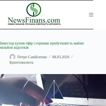
Перейти
до
вмісту
Інвестор купив ефір і отримав прибутковість майже
мільйон відсотків
Петро Самійленко
08.03.2026
Криптовалюта