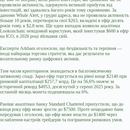
проявляли активність, одержують великий прибуток від
інвестицій, які здавались багато років тому скромними. За
даними Whale Alert, у грудні адреса, яка не проявляла активність
більше 10 років, перетворила свої $263, вкладені в ефір десять
років тому, в $2,8 млн. Ще один випадок виявили аналітики
Lookonchain: невідомий користувач, який інвестував $600 в ефір
на ICO, в 2026 році збільшив свій.
Експерти Arkham оголосили, що бездіяльність та терпіння —
іноді найкраща торгова стратегія, яка дає результати на
волатильному ринку цифрових активів.
Тим часом крипторинок знаходиться в багатомісячному
затяжному спаді. Зараз ефір торгується на рівні вище $2140 при
ринковій капіталізації $257,7 млрд. Це на 56,6% нижче за
історичний рекорд $4953, досягнутий у серпні 2025 року. За
останній місяць монета подешевшала на 6%.
Раніше аналітики банку Standard Chartered припустили, що до
кінця року ефір може зрости до $7500. Проте нещодавно банк
передумав і оголосив, що ефір може впасти до $1400 через
ослаблення настроїв трейдерів та погіршення ринкових умов.