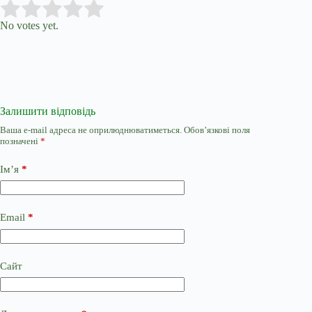
Submit Rating
Rate this item:
No votes yet.
Залишити відповідь
Ваша e-mail адреса не оприлюднюватиметься.
Обов’язкові поля
позначені
*
Ім’я
*
Email
*
Сайт