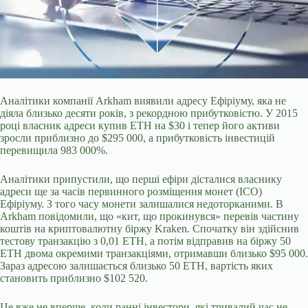
Аналітики компанії Arkham виявили адресу Ефіріуму, яка не
діяла близько десяти років, з рекордною прибутковістю. У 2015
році власник адреси купив ETH на $30 і тепер його активи
зросли приблизно до $295 000, а прибутковість інвестицій
перевищила 983 000%.
Аналітики припустили, що перші ефіри дісталися власнику
адреси ще за часів первинного розміщення монет (ICO)
Ефіріуму. З того часу монети залишалися недоторканими. В
Arkham повідомили, що «кит, що прокинувся» перевів частину
коштів на
криптовалютну біржу Kraken. Спочатку він здійснив
тестову транзакцію з 0,01 ETH, а потім відправив на біржу 50
ETH двома окремими транзакціями, отримавши близько $95 000.
Зараз адресою залишається близько 50 ETH, вартість яких
становить приблизно $102 520.
Це вже не вперше, коли ранні інвестори, які тривалий час не