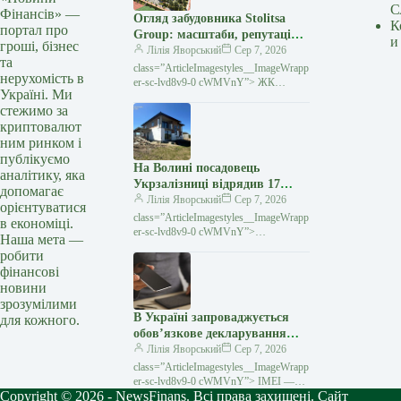
С
Фінансів» —
Огляд забудовника Stolitsa
К
портал про
Group: масштаби, репутація
и
гроші, бізнес
та поради для покупців
Лілія Яворський
Сер 7, 2026
та
class=”ArticleImagestyles__ImageWrapp
нерухомість в
er-sc-lvd8v9-0 cWMVnY”> ЖК
Україні. Ми
Варшавський, джерело фото: bild.ua
стежимо за
Stolitsa Group ― це один із
криптовалют
найвідоміших столичних забудовників.
У
ним ринком і
публікуємо
На Волині посадовець
аналітику, яка
Укрзалізниці відрядив 17
допомагає
працівників будувати свій
Лілія Яворський
Сер 7, 2026
орієнтуватися
будинок
class=”ArticleImagestyles__ImageWrapp
в економіці.
er-sc-lvd8v9-0 cWMVnY”>
Наша мета —
Працівників «Укрзалізниці»
робити
відправляли будувати приватний
фінансові
будинокНа Волині викрили депутата
новини
однієї з
зрозумілими
В Україні запроваджується
для кожного.
обов’язкове декларування
IMEI мобільних телефонів під
Лілія Яворський
Сер 7, 2026
час імпорту
class=”ArticleImagestyles__ImageWrapp
er-sc-lvd8v9-0 cWMVnY”> IMEI —
Copyright © 2026 - NewsFinans. Всі права захищені. Сайт
унікальний номер мобільного