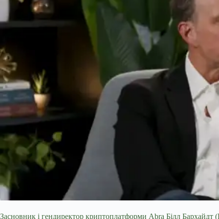
Засновник і гендиректор криптоплатформи Abra Білл Бархайдт (Bil