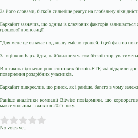
За його словами, біткоїн сильніше реагує на глобальну ліквідні
Бархайдт зазначив, що одним із ключових факторів залишається
грошової пропозиції.
“Для мене це означає подальшу емісію грошей, і цей фактор поки 
За оцінкою Бархайдта, найближчим часом біткоїн торгуватиметьс
Він також відзначив роль спотових біткоін-ETF, які відкрили д
повернення роздрібних учасників.
Бархайдт підкреслив, що ринок, як і раніше, багато в чому залеж
Раніше аналітики компанії Bitwise повідомили, що корпоратив
максимальним із жовтня 2025 року.
Submit Rating
Rate this item:
No votes yet.