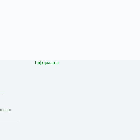
Інформація
 —
 нового