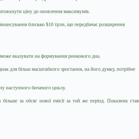
ідштовхнути ціну до оновлення максимумів.
фінансування близько $10 трлн, що передбачає
розширення
0 може вказувати на формування ринкового дна.
днак для більш масштабного зростання, на його думку, потрібне
силу наступного бичачого циклу.
ільше за обсяг нової емісії за той же період. Показник став