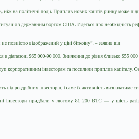
сть, ніж на політичні події. Приплив нових коштів ринку може п
 ситуація з державним боргом США. Йдеться про необхідність ре
не повністю відображений у ціні біткоїну”, – заявив він.
я в діапазоні $65 000-90 000. Зниження до рівня близько $55 00
оступ корпоративним інвесторам та посилили приплив капіталу. О
ить від роздрібних інвесторів, і саме їх активність визначатиме 
ні інвестори придбали у лютому 81 200 BTC — у шість разів б