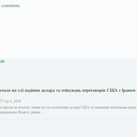
 I comment.
ни
жчало на тлі падіння долара та очікувань переговорів США з Іраном
Сер 6, 2026
та зросла на початку тижня на тлі ослаблення долара США та зниження побоювань щодо
к повідомляє Reuters, ринок…