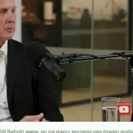
l Barhydt) заявив, що для різкого зростання ціни біткоїну необх