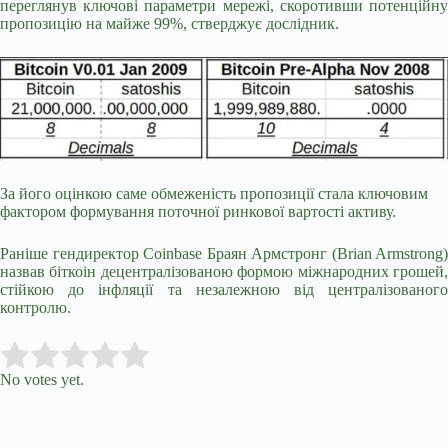
переглянув ключові параметри мережі, скоротивши потенційну
пропозицію на майже 99%, стверджує дослідник.
За його оцінкою саме обмеженість пропозиції стала ключовим
фактором формування поточної ринкової вартості активу.
Раніше гендиректор Coinbase Браян Армстронг (Brian Armstrong)
назвав біткоін децентралізованою формою міжнародних грошей,
стійкою до інфляції та незалежною від централізованого
контролю.
Submit Rating
Rate this item:
No votes yet.