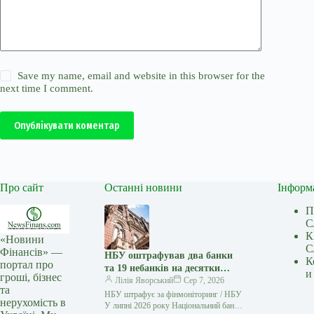
Save my name, email and website in this browser for the
next time I comment.
Опублікувати коментар
Про сайт
Останні новини
Інформ
П
С
К
«Новини
С
Фінансів» —
НБУ оштрафував два банки
К
портал про
та 19 небанків на десятки
и
гроші, бізнес
мільйонів гривень
Лілія Яворський
Сер 7, 2026
та
НБУ штрафує за фінмоніторинг / НБУ
нерухомість в
У липні 2026 року Національний банк