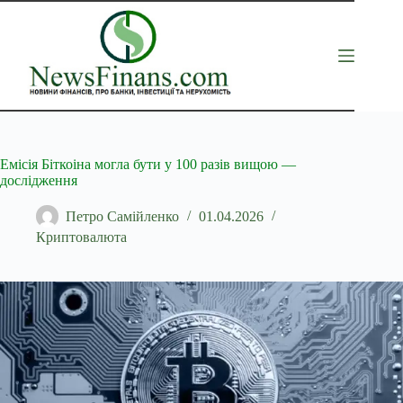
Перейти
до
вмісту
Емісія Біткоіна могла бути у 100 разів вищою —
дослідження
Петро Самійленко
01.04.2026
Криптовалюта