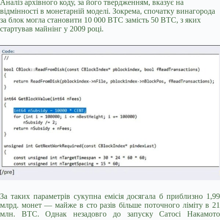
Аналіз архівного коду, за його твердженням, вказує на
відмінності в монетарній моделі. Зокрема, спочатку винагорода
за блок могла становити 10 000 BTC замість 50 BTC, з яких
стартував майнінг у 2009 році.
За таких параметрів сукупна емісія досягала б приблизно 1,99
млрд. монет — майже в сто разів більше поточного ліміту в 21
млн. BTC. Однак незадовго до запуску Сатосі Накамото