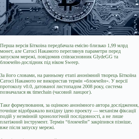
Перша версія Біткоіна передбачала емісію близько 1,99 млрд
монет, але Сатосі Накамото переглянув параметри перед
запуском мережі, повідомив співзасновник GlydeGG та
блокчейн-дослідник під ніком Sweep.
За його словами, на ранньому етапі анонімний творець Біткоїна
Сатосі Накамото не використав термін «блокчейн». У версії
протоколу v0.0, датованої листопадом 2008 року, система
позначалася як timechain (часовий ланцюг).
Таке формулювання, за оцінкою анонімного автора дослідження,
точніше
відображало вихідну ідею проекту — механізм фіксації
подій у незмінній хронологічній послідовності, а не лише
платіжний інструмент. Термін “блокчейн” закріпився пізніше,
вже після запуску мережі.