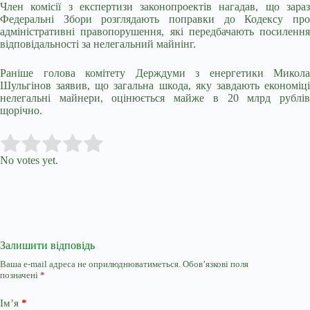
Член комісії з експертизи законопроектів нагадав, що зараз
Федеральні Збори розглядають поправки до Кодексу про
адміністративні правопорушення, які передбачають посилення
відповідальності за нелегальний майнінг.
Раніше голова комітету Держдуми з енергетики Микола
Шульгінов заявив, що загальна шкода, яку завдають економіці
нелегальні майнери, оцінюється майже в 20 млрд рублів
щорічно.
Submit Rating
Rate this item:
No votes yet.
Залишити відповідь
Ваша e-mail адреса не оприлюднюватиметься.
Обов’язкові поля
позначені
*
Ім’я
*