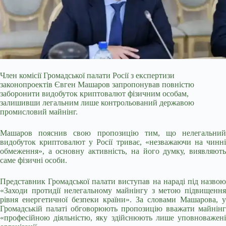
Член комісії Громадської палати Росії з експертизи
законопроектів Євген Машаров запропонував повністю
заборонити видобуток криптовалют фізичним особам,
залишивши легальним лише контрольований державою
промисловий майнінг.
Машаров пояснив свою пропозицію тим, що нелегальний
видобуток криптовалют у Росії триває, «незважаючи на чинні
обмеження», а основну активність, на його думку, виявляють
саме фізичні особи.
Представник Громадської палати виступав на нараді під назвою
«Заходи протидії
нелегальному майнінгу з метою підвищенн
рівня енергетичної безпеки країни». За словами Машарова, у
Громадській палаті обговорюють пропозицію вважати майнінг
«професійною діяльністю, яку здійснюють лише уповноважені