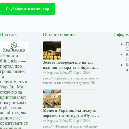
Опублікувати коментар
Про сайт
Останні новини
Інформ
П
С
К
«Новини
С
Фінансів» —
Золото подорожчало на тлі
К
портал про
падіння долара та очікувань
и
гроші, бізнес
переговорів США з Іраном —
Карина Лобода
Сер 6, 2026
та
Мінфін
anons”> Ціна золота зросла на початку
нерухомість в
тижня на тлі ослаблення долара США
Україні. Ми
та зниження побоювань щодо нового
стежимо за
витка інфляції. Як повідомляє Reuters,
криптовалют
ринок…
ним ринком і
публікуємо
Монети України, які можуть
аналітику, яка
дорожчати: екскурсія Музеєм
допомагає
грошей НБУ (відео) — Мінфін
Карина Лобода
Сер 6, 2026
орієнтуватися
anons”> Фінансовий портал «Мінфін»
в економіці.