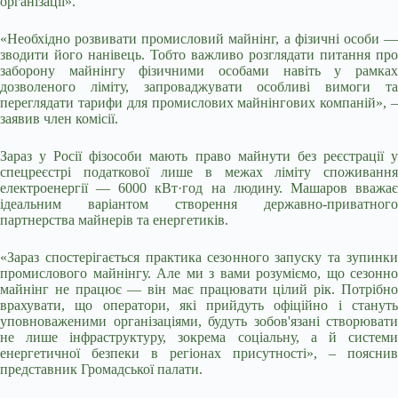
організації».
«Необхідно розвивати промисловий майнінг, а фізичні особи —
зводити його нанівець. Тобто важливо розглядати питання про
заборону майнінгу фізичними особами навіть у рамках
дозволеного ліміту, запроваджувати особливі вимоги та
переглядати тарифи для промислових майнінгових компаній», –
заявив член комісії.
Зараз у Росії фізособи мають право майнути без реєстрації у
спецреєстрі податкової лише в межах ліміту споживання
електроенергії — 6000 кВт·год на людину. Машаров вважає
ідеальним варіантом створення державно-приватного
партнерства майнерів та енергетиків.
«Зараз спостерігається практика сезонного запуску та зупинки
промислового майнінгу. Але ми з вами розуміємо, що сезонно
майнінг не працює — він має працювати цілий рік. Потрібно
врахувати, що оператори, які прийдуть офіційно і стануть
уповноваженими організаціями, будуть зобов'язані створювати
не лише інфраструктуру, зокрема соціальну, а й системи
енергетичної безпеки в регіонах присутності», – пояснив
представник Громадської палати.