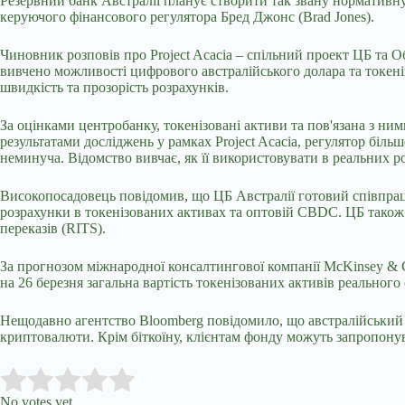
Резервний банк Австралії планує створити так звану нормативн
керуючого фінансового регулятора Бред Джонс (Brad Jones).
Чиновник розповів про Project Acacia – спільний проект ЦБ та 
вивчено можливості цифрового австралійського долара та токе
швидкість та прозорість розрахунків.
За оцінками центробанку, токенізовані активи та пов'язана з ним
результатами досліджень у рамках Project Acacia, регулятор біл
неминуча. Відомство вивчає, як її використовувати в реальних р
Високопосадовець повідомив, що ЦБ Австралії готовий співпрацю
розрахунки в токенізованих активах та оптовій CBDC. ЦБ також 
переказів (RITS).
За прогнозом міжнародної консалтингової компанії McKinsey & 
на 26 березня загальна вартість токенізованих активів реальног
Нещодавно агентство Bloomberg повідомило, що австралійський п
криптовалюти. Крім біткоїну, клієнтам фонду можуть запропонув
Submit Rating
Rate this item:
No votes yet.