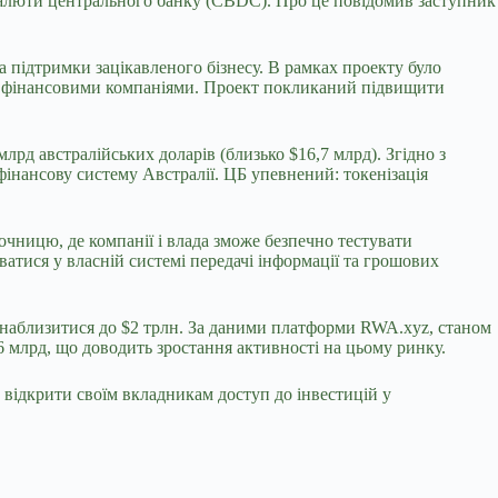
валюти центрального банку (CBDC). Про це повідомив заступник
 підтримки зацікавленого бізнесу. В рамках проекту було
ми фінансовими компаніями. Проект покликаний підвищити
лрд австралійських доларів (близько $16,7 млрд). Згідно з
 фінансову систему Австралії. ЦБ упевнений: токенізація
чницю, де компанії і влада зможе безпечно тестувати
атися у власній системі передачі інформації та грошових
 наблизитися до $2 трлн. За даними платформи RWA.xyz, станом
,6 млрд, що доводить зростання активності на цьому ринку.
відкрити своїм вкладникам доступ до інвестицій у