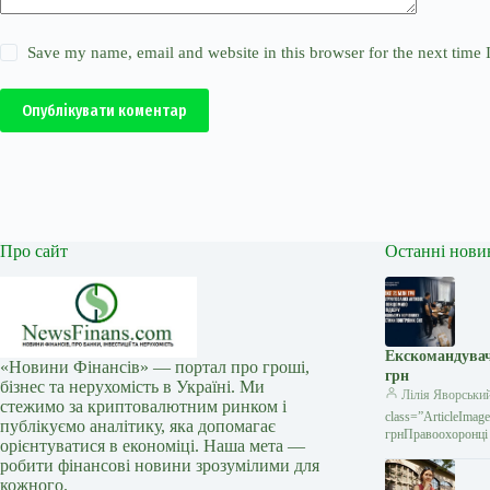
Save my name, email and website in this browser for the next time
Опублікувати коментар
Про сайт
Останні нови
Екскомандувач
«Новини Фінансів» — портал про гроші,
грн
бізнес та нерухомість в Україні. Ми
Лілія Яворськи
стежимо за криптовалютним ринком і
class=”ArticleIma
публікуємо аналітику, яка допомагає
грнПравоохоронці 
орієнтуватися в економіці. Наша мета —
робити фінансові новини зрозумілими для
кожного.