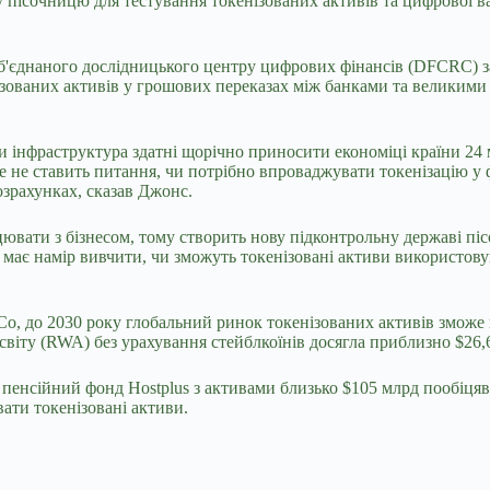
у пісочницю для тестування токенізованих активів
та цифрової 
Об'єднаного дослідницького центру цифрових фінансів (DFCRC) за
нізованих активів у грошових переказах між банками та велики
и інфраструктура здатні щорічно приносити економіці країни 24 м
ьше не ставить питання, чи потрібно впроваджувати токенізацію у
озрахунках, сказав Джонс.
вати з бізнесом, тому створить нову підконтрольну державі пісо
має намір вивчити, чи зможуть токенізовані активи використовув
Co, до 2030 року глобальний ринок токенізованих активів зможе
о світу (RWA) без урахування стейблкоїнів досягла приблизно $26
енсійний фонд Hostplus з активами близько $105 млрд пообіцяв 
ати токенізовані активи.