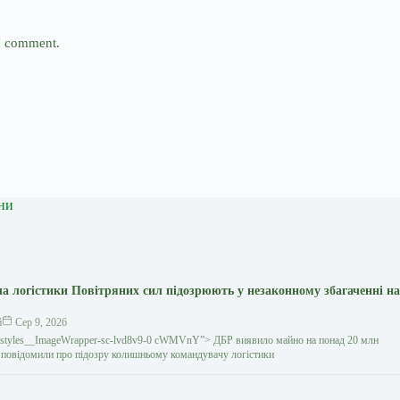
 I comment.
ни
а логістики Повітряних сил підозрюють у незаконному збагаченні на
й
Сер 9, 2026
gestyles__ImageWrapper-sc-lvd8v9-0 cWMVnY”> ДБР виявило майно на понад 20 млн
повідомили про підозру колишньому командувачу логістики