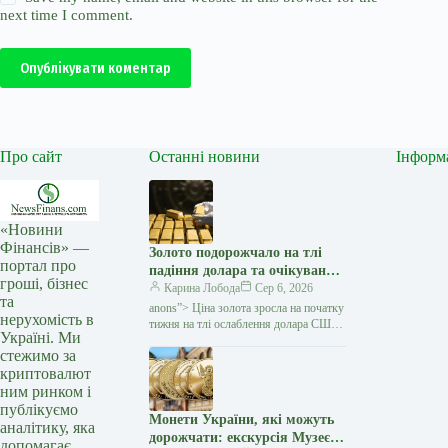
next time I comment.
Опублікувати коментар
Про сайт
Останні новини
Інформ
«Новини
Фінансів» —
Золото подорожчало на тлі
портал про
падіння долара та очікувань
гроші, бізнес
переговорів США з Іраном —
Карина Лобода
Сер 6, 2026
та
Мінфін
anons”> Ціна золота зросла на початку
нерухомість в
тижня на тлі ослаблення долара США
Україні. Ми
та зниження побоювань щодо нового
стежимо за
витка інфляції. Як повідомляє Reuters,
криптовалют
ринок…
ним ринком і
публікуємо
Монети України, які можуть
аналітику, яка
дорожчати: екскурсія Музеєм
допомагає