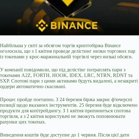
Найбільша у світі за обсягом торгів криптобіржа Binance
оголосила, що з 1 квітня проведе делістинг низки торгових пар
із токенами у крос-маржинальній торгівлі через низькі обсяги.
У компанії повідомили, що під делістінг потраплять пари з
токенами A2Z, FORTH, HOOK, IDEX, LRC, NTRN, RDNT та
SXP. Спотові пари з цими активами будуть видалені, а незакриті
ордери автоматично скасовані.
Процес пройде поетапно. З 24 березня біржа закриє ф'ючерсні
позиції щодо вказаних інструментів. 25 березня буде
відключено
продукти для копітрейдингу. З 1 квітня припиниться спотова
торгівля, а з 2 квітня користувачі не зможуть поповнювати
рахунки цих токенах.
Виведення коштів буде доступне до 1 червня. Після цієї дати