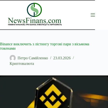
Перейти
до
вмісту
Binance виключить з лістингу торгові пари з вісьмома
токенами
Петро Самійленко
23.03.2026
Криптовалюта