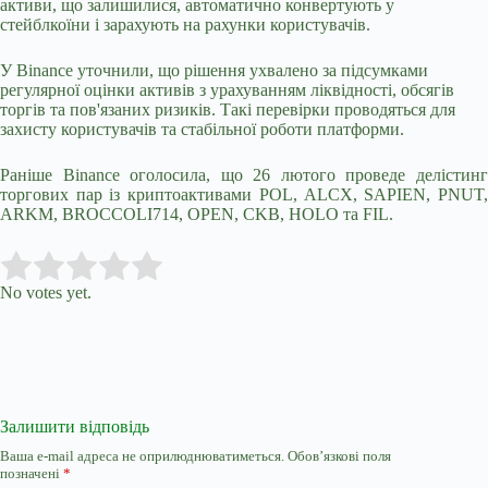
активи, що залишилися, автоматично конвертують у
стейблкоїни і зарахують на рахунки користувачів.
У Binance уточнили, що рішення ухвалено за підсумками
регулярної оцінки активів з урахуванням ліквідності, обсягів
торгів та пов'язаних ризиків. Такі перевірки проводяться для
захисту користувачів та стабільної роботи платформи.
Раніше Binance оголосила, що 26 лютого проведе делістинг
торгових пар із криптоактивами POL, ALCX, SAPIEN, PNUT,
ARKM, BROCCOLI714, OPEN, CKB, HOLO та FIL.
Submit Rating
Rate this item:
No votes yet.
Залишити відповідь
Ваша e-mail адреса не оприлюднюватиметься.
Обов’язкові поля
позначені
*